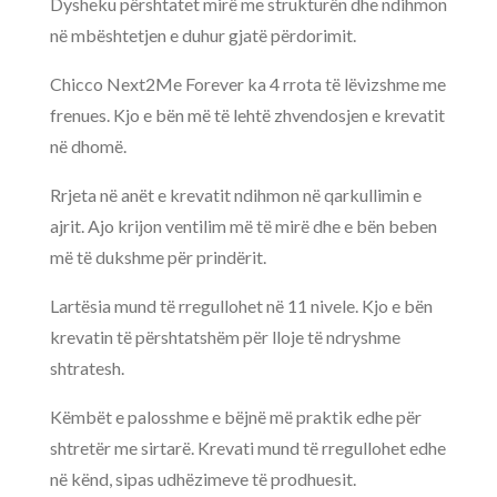
Dysheku përshtatet mirë me strukturën dhe ndihmon
në mbështetjen e duhur gjatë përdorimit.
Chicco Next2Me Forever ka 4 rrota të lëvizshme me
frenues. Kjo e bën më të lehtë zhvendosjen e krevatit
në dhomë.
Rrjeta në anët e krevatit ndihmon në qarkullimin e
ajrit. Ajo krijon ventilim më të mirë dhe e bën beben
më të dukshme për prindërit.
Lartësia mund të rregullohet në 11 nivele. Kjo e bën
krevatin të përshtatshëm për lloje të ndryshme
shtratesh.
Këmbët e palosshme e bëjnë më praktik edhe për
shtretër me sirtarë. Krevati mund të rregullohet edhe
në kënd, sipas udhëzimeve të prodhuesit.