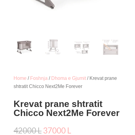
Home
/
Foshnja
/
Dhoma e Gjumit
/ Krevat prane
shtratit Chicco Next2Me Forever
Krevat prane shtratit
Chicco Next2Me Forever
Çmimi
Çmimi
42000
L
37000
L