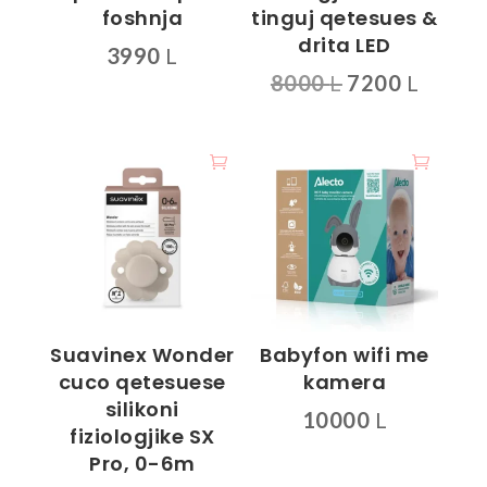
foshnja
tinguj qetesues &
drita LED
3990
L
Çmimi
Çmimi
8000
L
7200
L
origjinal
i
qe:
tanis
8000 L.
është:
7200 L
Suavinex Wonder
Babyfon wifi me
cuco qetesuese
kamera
silikoni
10000
L
fiziologjike SX
Pro, 0-6m