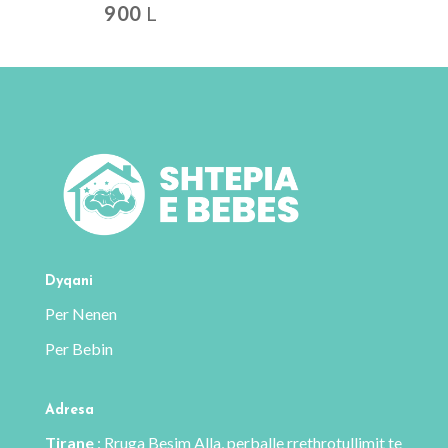
900
L
Dyqani
Per Nenen
Per Bebin
Adresa
Tirane
: Rruga Besim Alla, perballe rrethrotullimit te