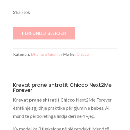
origjinal
i
qe:
tanishëm
S’ka stok
42000 L.
është:
37000 L.
PËRFUNDO BLERJEN
Kategori:
Dhoma e Gjumit
Markë:
Chicco
Krevat pranë shtratit Chicco Next2Me
Forever
Krevat pranë shtratit Chicco
Next2Me Forever
është një zgjidhje praktike për gjumin e bebes. Ai
mund të përdoret nga lindja deri në 4 vjeç.
Ky model ka 3 funksione në një produkt. Mund të