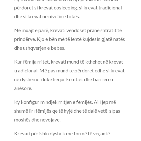
përdoret si krevat cosleeping, si krevat tradicional
dhe si krevat në nivelin e tokës.
Në muajt e parë, krevati vendoset pranë shtratit të
prindërve. Kjo e bën më të lehtë kujdesin gjatë natës
dhe ushqyerjen e bebes.
Kur fëmija rritet, krevati mund të kthehet në krevat
tradicional. Më pas mund të përdoret edhe si krevat
në dysheme, duke hequr këmbët dhe barrierën
anësore.
Ky konfigurim ndjek rritjen e fëmijës. Ai i jep më
shumë liri fëmijës që të hyjë dhe të dalë vetë, sipas
moshës dhe nevojave.
Krevati përfshin dyshek me formë të veçantë.