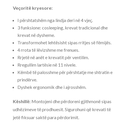
Veçoritë kryesore:
I përshtatshëm nga lindja deri në 4 vjeç.
3 funksione: cosleeping, krevat tradicional dhe
krevat në dysheme.
Transformohet lehtësisht sipas rritjes së fëmijës.
4 rrota të lëvizshme me frenues.
Rrjetë në anët e krevatit për ventilim.
Rregullim lartësie në 11 nivele.
Këmbë të palosshme për përshtatje me shtratin e
prindërve.
Dyshek ergonomik dhe i ajrosshëm.
Këshillë:
Montojeni dhe përdoreni gjithmonë sipas
udhëzimeve të prodhuesit. Sigurohuni që krevati të
jetë fiksuar saktë para përdorimit.