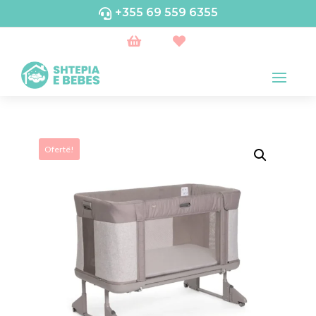
+355 69 559 6355



Ofertë!