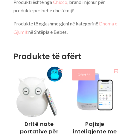
Produkti është nga
Chicco
, brand i njohur për
produkte për bebe dhe fëmijë.
Produkte të ngjashme gjeni në kategorinë
Dhoma e
Gjumit
në Shtëpia e Bebes.
Produkte të afërt
Ofertë!
Dritë nate
Pajisje
portative për
inteligjente me