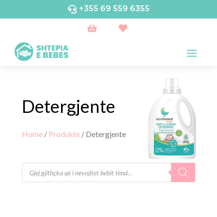
+355 69 559 6355



Detergjente
Home
/
Produkte
/ Detergjente
Products
search