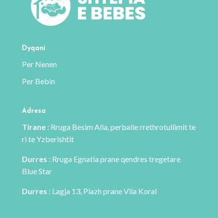
Dyqani
Per Nenen
Per Bebin
Adresa
Tirane
: Rruga Besim Alla, perballe rrethrotullimit te
ri te Yzberishtit
Durres
: Rruga Egnatia prane qendres tregetare
Blue Star
Durres
: Lagja 13, Plazh prane Vila Koral