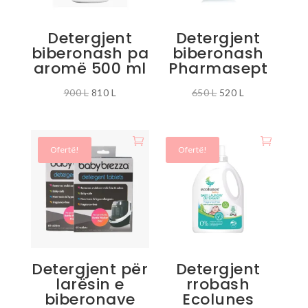
Detergjent
Detergjent
biberonash pa
biberonash
aromë 500 ml
Pharmasept
Çmimi
Çmimi
Çmimi
Çmimi
900
L
810
L
650
L
520
L
origjinal
i
origjinal
i
qe:
tanishëm
qe:
tanishëm
900 L.
është:
650 L.
është:
Ofertë!
Ofertë!
810 L.
520 L.
Detergjent për
Detergjent
larësin e
rrobash
biberonave
Ecolunes