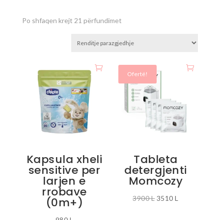
Po shfaqen krejt 21 përfundimet
Ofertë!
Kapsula xheli
Tableta
sensitive per
detergjenti
larjen e
Momcozy
rrobave
Çmimi
Çmimi
3900
L
3510
L
(0m+)
origjinal
i
980
L