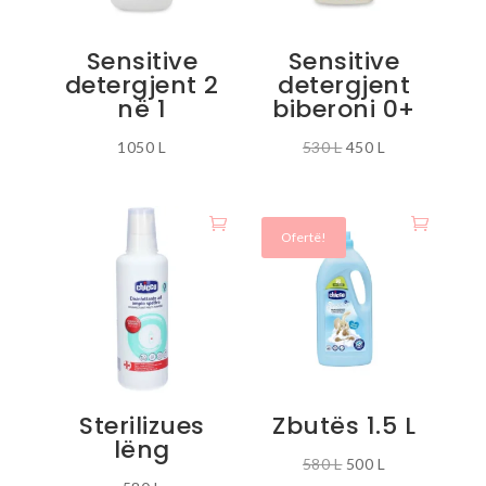
Sensitive
Sensitive
detergjent 2
detergjent
në 1
biberoni 0+
Çmimi
Çmimi
1050
L
530
L
450
L
origjinal
i
qe:
tanishëm
530 L.
është:
Ofertë!
450 L.
Sterilizues
Zbutës 1.5 L
lëng
Çmimi
Çmimi
580
L
500
L