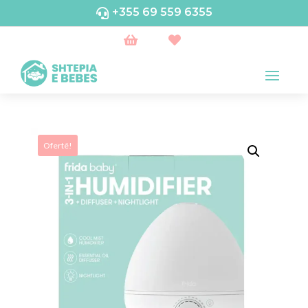
+355 69 559 6355



Ofertë!