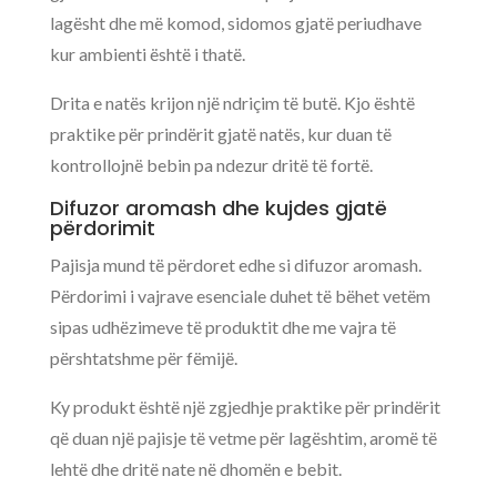
lagësht dhe më komod, sidomos gjatë periudhave
kur ambienti është i thatë.
Drita e natës krijon një ndriçim të butë. Kjo është
praktike për prindërit gjatë natës, kur duan të
kontrollojnë bebin pa ndezur dritë të fortë.
Difuzor aromash dhe kujdes gjatë
përdorimit
Pajisja mund të përdoret edhe si difuzor aromash.
Përdorimi i vajrave esenciale duhet të bëhet vetëm
sipas udhëzimeve të produktit dhe me vajra të
përshtatshme për fëmijë.
Ky produkt është një zgjedhje praktike për prindërit
që duan një pajisje të vetme për lagështim, aromë të
lehtë dhe dritë nate në dhomën e bebit.