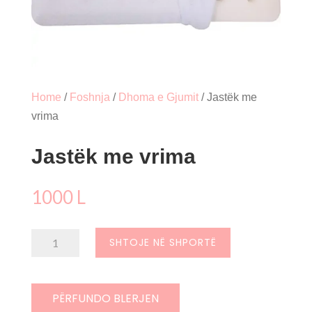
Home
/
Foshnja
/
Dhoma e Gjumit
/ Jastëk me
vrima
Jastëk me vrima
1000
L
Sasi
SHTOJE NË SHPORTË
Jastëk
me
vrima
PËRFUNDO BLERJEN