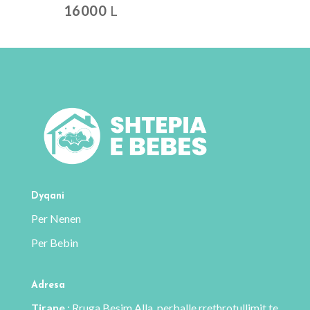
16000
L
origjinal
i
qe:
tanis
8000 L.
është:
7200 L
Dyqani
Per Nenen
Per Bebin
Adresa
Tirane
: Rruga Besim Alla, perballe rrethrotullimit te