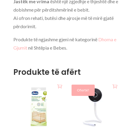
Jastëk me vrima
është një zgjedhje e thjeshtë dhe e
dobishme për përditshmërinë e bebit.
Ai ofron rehati, butësi dhe ajrosje më të mirë gjatë
përdorimit.
Produkte të ngjashme gjeni në kategorinë
Dhoma e
Gjumit
në Shtëpia e Bebes.
Produkte të afërt
Ofertë!