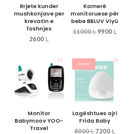
Rrjete kunder
Kamerë
mushkonjave per
monitoruese për
krevatin e
bebe BBLUV Viyü
foshnjes
Çmimi
Çmim
11000
L
9900
L
2600
L
origjinal
i
qe:
tanis
11000 L.
është
9900 
Ofertë!
Monitor
Lagështues ajri
Babymoov YOO-
Frida Baby
Travel
Çmimi
Çmimi
8000
L
7200
L