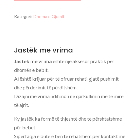
Kategori:
Dhoma e Gjumit
Jastëk me vrima
Jastëk me vrima
është një aksesor praktik për
dhomën e bebit.
Ai është krijuar për të ofruar rehati gjatë pushimit
dhe përdorimit të përditshëm.
Dizajni me vrima ndihmon në qarkullimin më të mirë
të ajrit.
Ky jastëk ka formë të thjeshtë dhe të përshtatshme
për bebet.
Sipërfaqja e butë e bën të rehatshëm për kontakt me