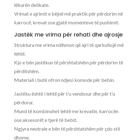
lëkurën delikate.
Vrimat e ajrimit e bëjnë më praktik për përdorim në
karrocë, krevat ose gjatë momenteve të pushimit.
Jastëk me vrima për rehati dhe ajrosje
Struktura me vrima ndihmon që ajri të qarkullojë më
lehtë.
Kjo e bën jastëkun të përshtatshëm për përdorim të
përditshëm.
Materiali i butë ofron ndjesi komode për bebin.
Jastëku është i lehtë për t’u vendosur dhe për t’u
përdorur.
Mund të kombinohet lehtë me krevatin, karrocën
ose aksesorët e tjerë të bebit.
Ngjyra neutrale e bën të përshtatshëm për çdo stil
dhome.