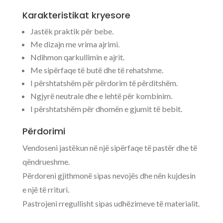
Karakteristikat kryesore
Jastëk praktik për bebe.
Me dizajn me vrima ajrimi.
Ndihmon qarkullimin e ajrit.
Me sipërfaqe të butë dhe të rehatshme.
I përshtatshëm për përdorim të përditshëm.
Ngjyrë neutrale dhe e lehtë për kombinim.
I përshtatshëm për dhomën e gjumit të bebit.
Përdorimi
Vendoseni jastëkun në një sipërfaqe të pastër dhe të
qëndrueshme.
Përdoreni gjithmonë sipas nevojës dhe nën kujdesin
e një të rrituri.
Pastrojeni rregullisht sipas udhëzimeve të materialit.