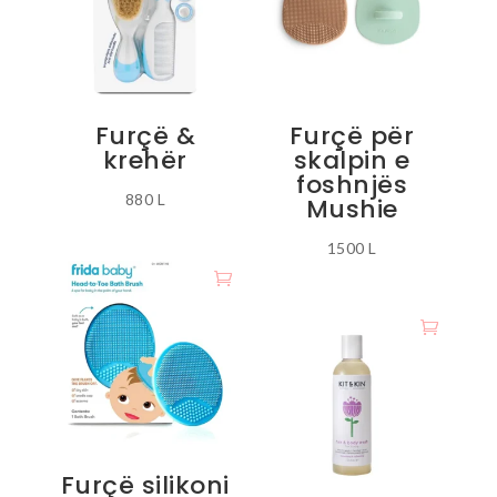
Furçë &
Furçë për
krehër
skalpin e
foshnjës
880
L
Mushie
Ky
1500
L
produkt
ka
disa
variante.
Mundësitë
mund
të
zgjidhen
Furçë silikoni
te