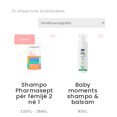
Po shfaqen krejt 16 përfundimet
Ofertë!
Shampo
Baby
Pharmasept
moments
për fëmijë 2
shampo &
në 1
balsam
Interval
1320
L
–
1860
L
830
L