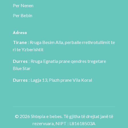
Per Nenen
Per Bebin
Adresa
Tirane
: Rruga Besim Alla, perballe rrethrotullimit te
ri te Yzberishtit
Durres
: Rruga Egnatia prane qendres tregetare
Blue Star
Durres
: Lagja 13, Plazh prane Vila Koral
© 2026 Shtepia e bebes. Të gjitha të drejtat janë të
rezervuara, NIPT : L81618503A