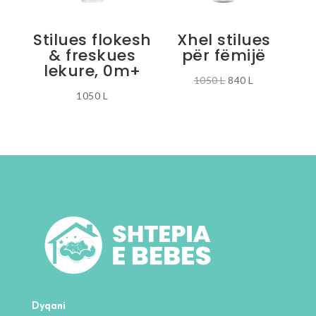
Stilues flokesh
Xhel stilues
& freskues
për fëmijë
lekure, 0m+
Çmimi
Çmimi
1050
L
840
L
1050
L
origjinal
i
qe:
tanishëm
1050 L.
është:
840 L.
Dyqani