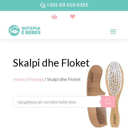
+355 69 559 6355



Skalpi dhe Floket
Home
/
Foshnja
/ Skalpi dhe Floket
Products
search