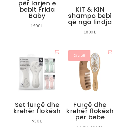
për larjen e
faqja
bebit Frida
KIT & KIN
e
Baby
shampo bebi
produktit
që nga lindja
1500
L
1800
L
Ofertë!
Set furçë dhe
Furçë dhe
krehër flokësh
krehër flokësh
për bebe
950
L
Çmimi
Çmimi