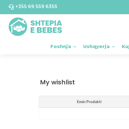
+355 69 559 6355

Foshnja
Ushqyerja
Ku
My wishlist
Emër Produkti