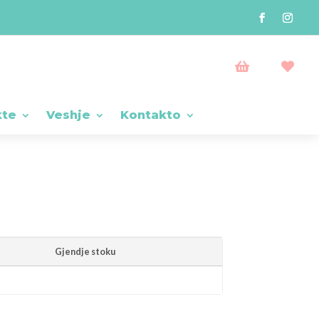


kte
Veshje
Kontakto
Gjendje stoku