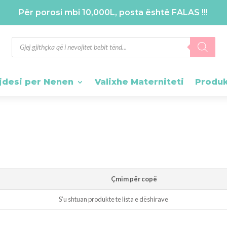
Për porosi mbi 10,000L, posta është FALAS !!!
Products
search
jdesi per Nenen
Valixhe Materniteti
Produ
Çmim për copë
S’u shtuan produkte te lista e dëshirave