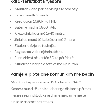
Karakteristikat kryesore
Monitor video për bebin nga Momcozy.
Ekran i madh 5.5 inch.
Rezolucion 1080P Full HD.
Bateri e madhe 5800mAh.
Rreze sinjali deri në 1640 metra.
Sinjal që mund të kalojë deri në 2 mure.
Zbulon lëvizjen e foshnjës.
Regjistron video njëminutëshe.
Ruan videot në kartën SD të përfshirë.
Mundëson bërjen e fotove me një buton.
Pamje e plotë dhe komunikim me bebin
Monitori ka panoramim 360° dhe anim 140°.
Kamera mund të kontrollohet nga distanca përmes
njësisë së prindit, duke ju dhënë një pamje më të
plotë të dhomës së fëmijës.