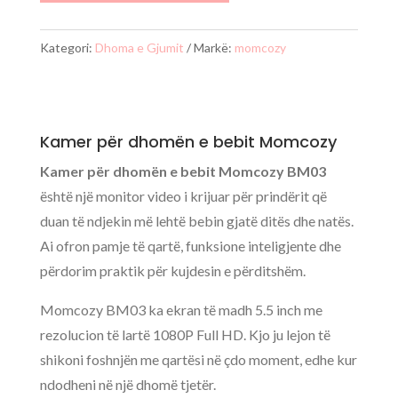
e
bebit
Kategori:
Dhoma e Gjumit
Markë:
momcozy
Momcozy
BM03
Kamer për dhomën e bebit Momcozy
Kamer për dhomën e bebit Momcozy BM03
është një monitor video i krijuar për prindërit që
duan të ndjekin më lehtë bebin gjatë ditës dhe natës.
Ai ofron pamje të qartë, funksione inteligjente dhe
përdorim praktik për kujdesin e përditshëm.
Momcozy BM03 ka ekran të madh 5.5 inch me
rezolucion të lartë 1080P Full HD. Kjo ju lejon të
shikoni foshnjën me qartësi në çdo moment, edhe kur
ndodheni në një dhomë tjetër.