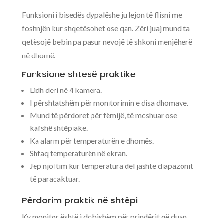
Funksioni i bisedës dypalëshe ju lejon të flisni me
foshnjën kur shqetësohet ose qan. Zëri juaj mund ta
qetësojë bebin pa pasur nevojë të shkoni menjëherë
në dhomë.
Funksione shtesë praktike
Lidh deri në 4 kamera.
I përshtatshëm për monitorimin e disa dhomave.
Mund të përdoret për fëmijë, të moshuar ose
kafshë shtëpiake.
Ka alarm për temperaturën e dhomës.
Shfaq temperaturën në ekran.
Jep njoftim kur temperatura del jashtë diapazonit
të paracaktuar.
Përdorim praktik në shtëpi
Ky monitor është i dobishëm për prindërit që duan