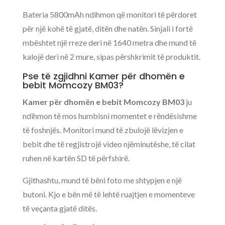
Bateria 5800mAh ndihmon që monitori të përdoret
për një kohë të gjatë, ditën dhe natën. Sinjali i fortë
mbështet një rreze deri në 1640 metra dhe mund të
kalojë deri në 2 mure, sipas përshkrimit të produktit.
Pse të zgjidhni Kamer për dhomën e
bebit Momcozy BM03?
Kamer për dhomën e bebit Momcozy BM03
ju
ndihmon të mos humbisni momentet e rëndësishme
të foshnjës. Monitori mund të zbulojë lëvizjen e
bebit dhe të regjistrojë video njëminutëshe, të cilat
ruhen në kartën SD të përfshirë.
Gjithashtu, mund të bëni foto me shtypjen e një
butoni. Kjo e bën më të lehtë ruajtjen e momenteve
të veçanta gjatë ditës.