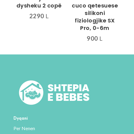
dysheku 2 copë
cuco qetesuese
silikoni
2290
L
fiziologjike SX
Pro, 0-6m
900
L
Dyqani
Per Nenen