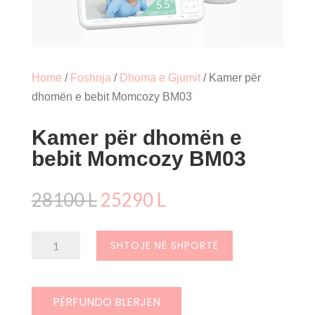
Home
/
Foshnja
/
Dhoma e Gjumit
/ Kamer për
dhomën e bebit Momcozy BM03
Kamer për dhomën e
bebit Momcozy BM03
Çmimi
Çmimi
28100
L
25290
L
origjinal
i
qe:
tanishëm
Sasi
SHTOJE NË SHPORTË
28100 L.
është:
Kamer
25290 L.
për
dhomën
PËRFUNDO BLERJEN