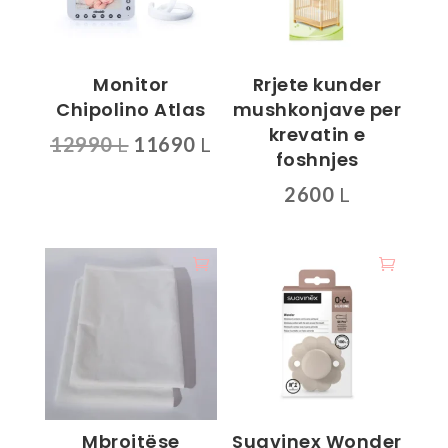
Monitor
Rrjete kunder
Chipolino Atlas
mushkonjave per
krevatin e
Çmimi
Çmimi
12990
L
11690
L
foshnjes
origjinal
i
2600
L
qe:
tanishëm
12990 L.
është:
11690 L.
Mbrojtëse
Suavinex Wonder