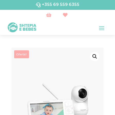
+355 69 559 6355



Ofertë!