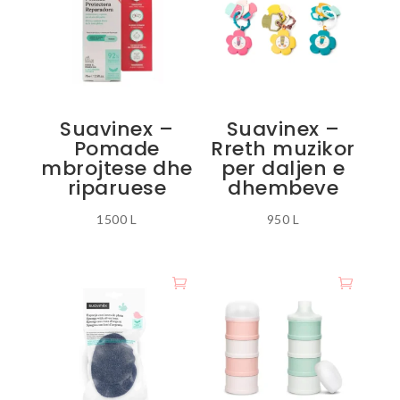
variante.
variante.
Mundësitë
Mundësitë
mund
mund
të
të
zgjidhen
zgjidhen
Suavinex –
Suavinex –
te
te
Pomade
Rreth muzikor
faqja
faqja
mbrojtese dhe
per daljen e
e
e
riparuese
dhembeve
produktit
produktit
1500
L
950
L