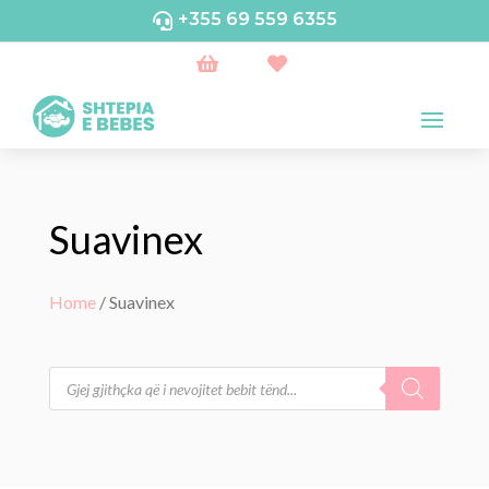
+355 69 559 6355



Suavinex
Home
/ Suavinex
Products
search