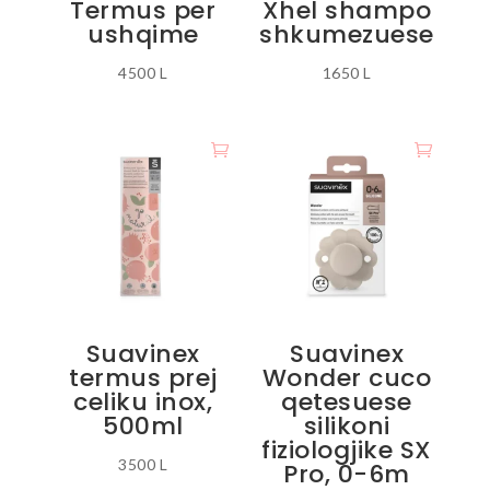
Termus per
Xhel shampo
e
ushqime
shkumezuese
produktit
4500
L
1650
L
Ky
produkt
ka
disa
variante.
Mundësitë
mund
të
zgjidhen
Suavinex
Suavinex
te
termus prej
Wonder cuco
faqja
celiku inox,
qetesuese
e
500ml
silikoni
produktit
fiziologjike SX
3500
L
Pro, 0-6m