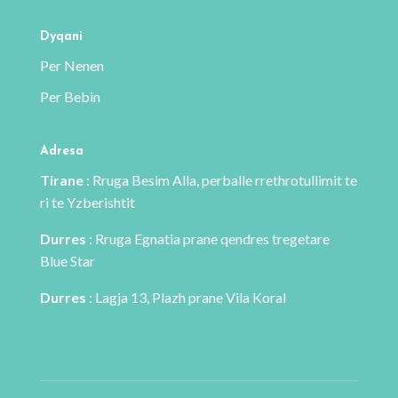
produktit
Dyqani
Per Nenen
Per Bebin
Adresa
Tirane
: Rruga Besim Alla, perballe rrethrotullimit te
ri te Yzberishtit
Durres
: Rruga Egnatia prane qendres tregetare
Blue Star
Durres
: Lagja 13, Plazh prane Vila Koral