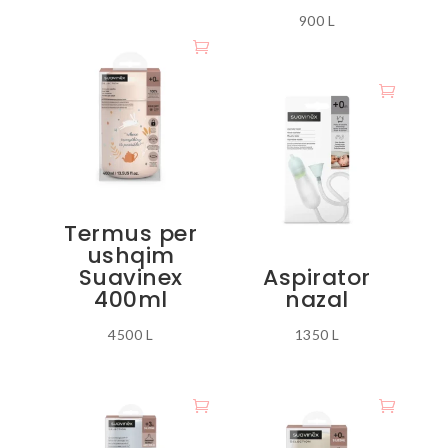
900
L
Termus per
ushqim
Suavinex
Aspirator
400ml
nazal
4500
L
1350
L
Ky
produkt
ka
disa