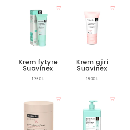
produkt
ka
disa
variante.
Mundësitë
mund
të
zgjidhen
Krem fytyre
Krem gjiri
te
Suavinex
Suavinex
faqja
e
1750
L
1500
L
produktit