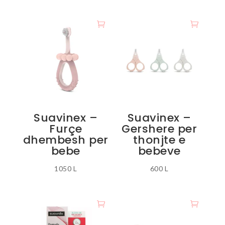
Suavinex –
Suavinex –
Furçe
Gershere per
dhembesh per
thonjte e
bebe
bebeve
1050
L
600
L
Ky
Ky
produkt
produkt
ka
ka
disa
disa