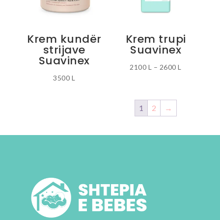
Krem kundër
Krem trupi
strijave
Suavinex
Suavinex
Interval
2100
L
–
2600
L
3500
L
Ky
çmimesh:
produkt
2100 L
ka
deri
1
2
→
disa
më
variante.
2600 L
Mundësitë
mund
të
zgjidhen
te
faqja
e