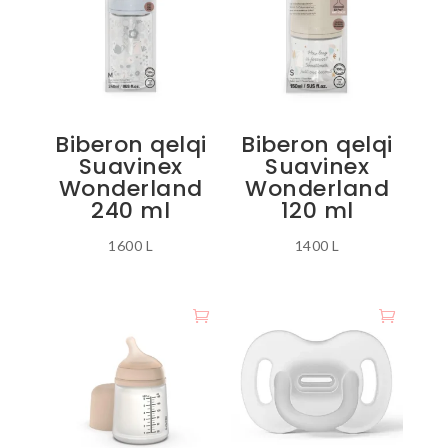
variante.
Mundësitë
mund
të
zgjidhen
Biberon qelqi
Biberon qelqi
te
Suavinex
Suavinex
faqja
Wonderland
Wonderland
e
240 ml
120 ml
produktit
1600
L
1400
L
Ky
Ky
produkt
produkt
ka
ka
disa
disa
variante.
variante.
Mundësitë
Mundësitë
mund
mund