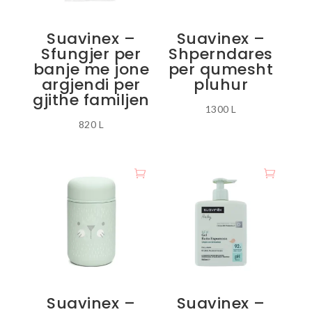
Suavinex –
Suavinex –
Sfungjer per
Shperndares
banje me jone
per qumesht
argjendi per
pluhur
gjithe familjen
1300
L
820
L
Ky
produkt
ka
disa
variante.
Mundësitë
mund
të
zgjidhen
te
Suavinex –
Suavinex –
faqja