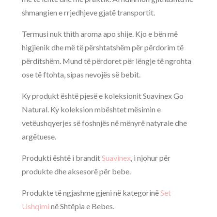
shmangien e rrjedhjeve gjatë transportit.
Termusi nuk thith aroma apo shije. Kjo e bën më
higjienik dhe më të përshtatshëm për përdorim të
përditshëm. Mund të përdoret për lëngje të ngrohta
ose të ftohta, sipas nevojës së bebit.
Ky produkt është pjesë e koleksionit Suavinex Go
Natural. Ky koleksion mbështet mësimin e
vetëushqyerjes së foshnjës në mënyrë natyrale dhe
argëtuese.
Produkti është i brandit
Suavinex
, i njohur për
produkte dhe aksesorë për bebe.
Produkte të ngjashme gjeni në kategorinë
Set
Ushqimi
në Shtëpia e Bebes.