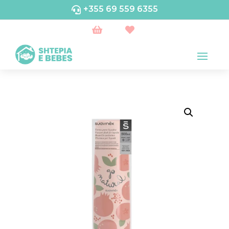
+355 69 559 6355


