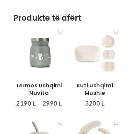
Produkte të afërt
Termos ushqimi
Kuti ushqimi
Nuvita
Mushie
Interval
2190
L
–
2990
L
3200
L
çmimesh:
Ky
Ky
2190 L
produkt
produkt
deri
ka
ka
më
disa
disa