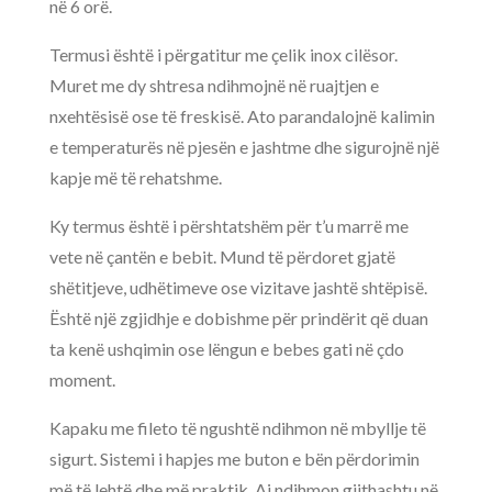
në 6 orë.
Termusi është i përgatitur me çelik inox cilësor.
Muret me dy shtresa ndihmojnë në ruajtjen e
nxehtësisë ose të freskisë. Ato parandalojnë kalimin
e temperaturës në pjesën e jashtme dhe sigurojnë një
kapje më të rehatshme.
Ky termus është i përshtatshëm për t’u marrë me
vete në çantën e bebit. Mund të përdoret gjatë
shëtitjeve, udhëtimeve ose vizitave jashtë shtëpisë.
Është një zgjidhje e dobishme për prindërit që duan
ta kenë ushqimin ose lëngun e bebes gati në çdo
moment.
Kapaku me fileto të ngushtë ndihmon në mbyllje të
sigurt. Sistemi i hapjes me buton e bën përdorimin
më të lehtë dhe më praktik. Ai ndihmon gjithashtu në