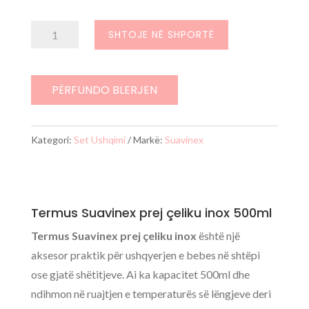
Sasi
SHTOJE NË SHPORTË
Suavinex
termus
prej
PËRFUNDO BLERJEN
celiku
inox,
Kategori:
Set Ushqimi
Markë:
Suavinex
500ml
Termus Suavinex prej çeliku inox 500ml
Termus Suavinex prej çeliku inox
është një
aksesor praktik për ushqyerjen e bebes në shtëpi
ose gjatë shëtitjeve. Ai ka kapacitet 500ml dhe
ndihmon në ruajtjen e temperaturës së lëngjeve deri