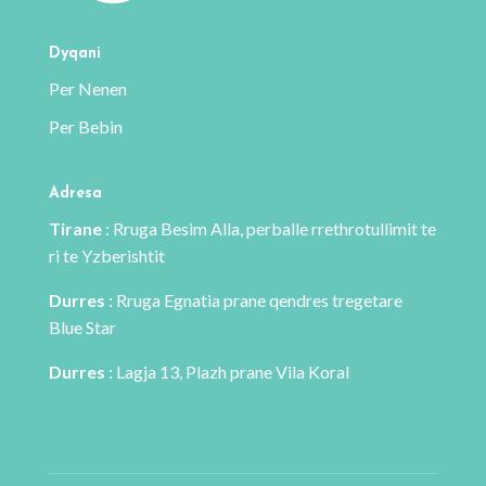
zgjidhen
te
te
faqja
Dyqani
faqja
e
Per Nenen
e
produktit
Per Bebin
produktit
Adresa
Tirane
: Rruga Besim Alla, perballe rrethrotullimit te
ri te Yzberishtit
Durres
: Rruga Egnatia prane qendres tregetare
Blue Star
Durres
: Lagja 13, Plazh prane Vila Koral