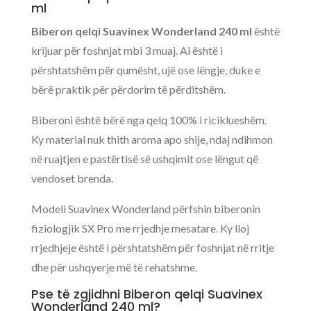
ml
Biberon qelqi Suavinex Wonderland 240 ml
është
krijuar për foshnjat mbi 3 muaj. Ai është i
përshtatshëm për qumësht, ujë ose lëngje, duke e
bërë praktik për përdorim të përditshëm.
Biberoni është bërë nga qelq 100% i riciklueshëm.
Ky material nuk thith aroma apo shije, ndaj ndihmon
në ruajtjen e pastërtisë së ushqimit ose lëngut që
vendoset brenda.
Modeli Suavinex Wonderland përfshin biberonin
fiziologjik SX Pro me rrjedhje mesatare. Ky lloj
rrjedhjeje është i përshtatshëm për foshnjat në rritje
dhe për ushqyerje më të rehatshme.
Pse të zgjidhni Biberon qelqi Suavinex
Wonderland 240 ml?