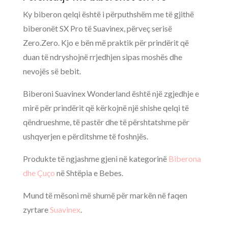
Ky biberon qelqi është i përputhshëm me të gjithë
biberonët SX Pro të Suavinex, përveç serisë
Zero.Zero. Kjo e bën më praktik për prindërit që
duan të ndryshojnë rrjedhjen sipas moshës dhe
nevojës së bebit.
Biberoni Suavinex Wonderland është një zgjedhje e
mirë për prindërit që kërkojnë një shishe qelqi të
qëndrueshme, të pastër dhe të përshtatshme për
ushqyerjen e përditshme të foshnjës.
Produkte të ngjashme gjeni në kategorinë
Biberona
dhe Çuço
në Shtëpia e Bebes.
Mund të mësoni më shumë për markën në faqen
zyrtare
Suavinex
.