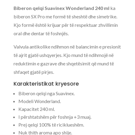
Biberon qelqi Suavinex Wonderland 240 ml
ka
biberon SX Pro me formë të sheshtë dhe simetrike.
Kjo formë është krijuar për të respektuar zhvillimin
oral dhe dentar të foshnjës.
Valvula antikolike ndihmon në balancimin e presionit
të ajrit gjatë ushqyerjes. Kjo mund të ndihmojë në
reduktimin e gazrave dhe shqetësimit që mund të
shfaqet gjatë pirjes.
Karakteristikat kryesore
Biberon qelqi nga Suavinex.
Modeli Wonderland.
Kapacitet 240 ml.
I përshtatshëm për foshnja +3 muaj.
Prej qelqi 100% të riciklueshëm.
Nuk thith aroma apo shije.