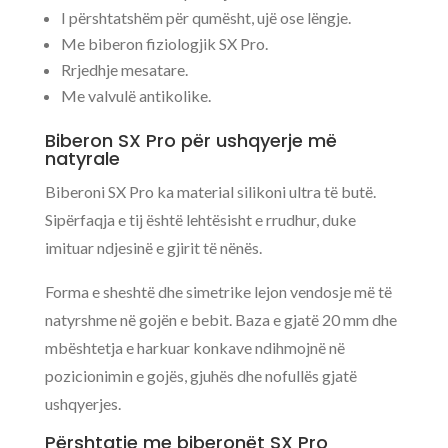
I përshtatshëm për qumësht, ujë ose lëngje.
Me biberon fiziologjik SX Pro.
Rrjedhje mesatare.
Me valvulë antikolike.
Biberon SX Pro për ushqyerje më
natyrale
Biberoni SX Pro ka material silikoni ultra të butë.
Sipërfaqja e tij është lehtësisht e rrudhur, duke
imituar ndjesinë e gjirit të nënës.
Forma e sheshtë dhe simetrike lejon vendosje më të
natyrshme në gojën e bebit. Baza e gjatë 20 mm dhe
mbështetja e harkuar konkave ndihmojnë në
pozicionimin e gojës, gjuhës dhe nofullës gjatë
ushqyerjes.
Përshtatje me biberonët SX Pro