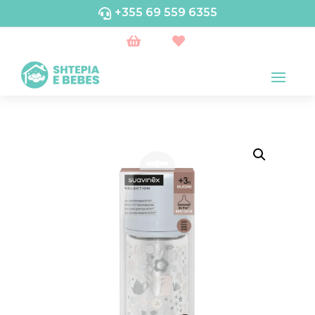
+355 69 559 6355


