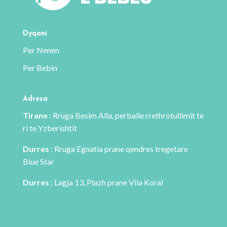
Dyqani
Per Nenen
Per Bebin
Adresa
Tirane
: Rruga Besim Alla, perballe rrethrotullimit te
ri te Yzberishtit
Durres
: Rruga Egnatia prane qendres tregetare
Blue Star
Durres
: Lagja 13, Plazh prane Vila Koral