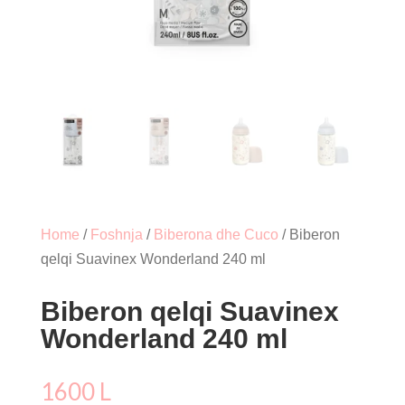
Home
/
Foshnja
/
Biberona dhe Cuco
/ Biberon
qelqi Suavinex Wonderland 240 ml
Biberon qelqi Suavinex
Wonderland 240 ml
1600
L