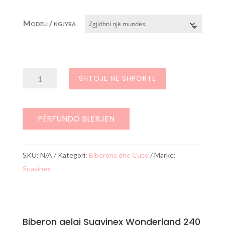
Modeli / ngjyra
Sasi
SHTOJE NË SHPORTË
Biberon
qelqi
Suavinex
PËRFUNDO BLERJEN
Wonderland
240
SKU:
N/A
Kategori:
Biberona dhe Cuco
Markë:
ml
Suavinex
Biberon qelqi Suavinex Wonderland 240