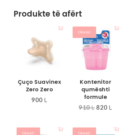
Produkte të afërt
Ofertë!
Çuço Suavinex
Kontenitor
Zero Zero
qumështi
formule
900
L
Çmimi
Çmimi
910
L
820
L
Ky
origjinal
i
produkt
Ky
qe:
tanishë
ka
produkt
910 L.
është:
disa
ka
Ofertë!
Ofertë!