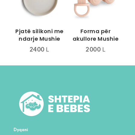
Mundësitë
mund
të
zgjidhen
Pjatë silikoni me
Forma për
te
ndarje Mushie
akullore Mushie
faqja
2400
L
2000
L
e
Ky
produktit
produkt
ka
disa
variante.
Mundësitë
mund
të
zgjidhen
te
Dyqani
faqja