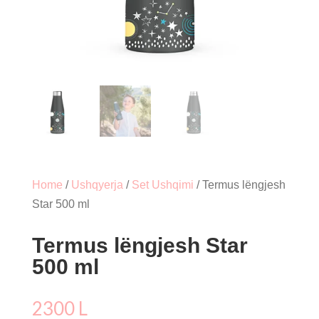
Home
/
Ushqyerja
/
Set Ushqimi
/ Termus lëngjesh
Star 500 ml
Termus lëngjesh Star
500 ml
2300
L