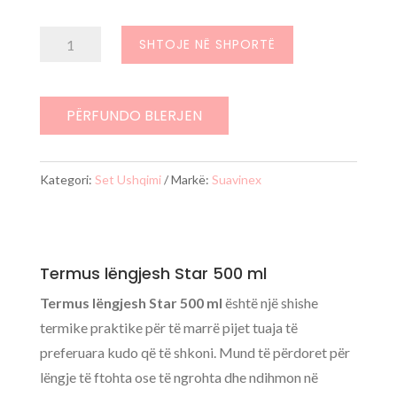
Sasi
SHTOJE NË SHPORTË
Termus
lëngjesh
Star
PËRFUNDO BLERJEN
500
ml
Kategori:
Set Ushqimi
Markë:
Suavinex
Termus lëngjesh Star 500 ml
Termus lëngjesh Star 500 ml
është një shishe
termike praktike për të marrë pijet tuaja të
preferuara kudo që të shkoni. Mund të përdoret për
lëngje të ftohta ose të ngrohta dhe ndihmon në