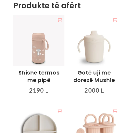
Produkte të afërt
Shishe termos
Gotë uji me
me pipë
dorezë Mushie
2190
L
2000
L
Ky
produkt
ka
disa
variante.