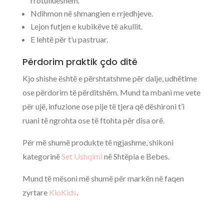
rrotullueshëm.
Ndihmon në shmangien e rrjedhjeve.
Lejon futjen e kubikëve të akullit.
E lehtë për t’u pastruar.
Përdorim praktik çdo ditë
Kjo shishe është e përshtatshme për dalje, udhëtime
ose përdorim të përditshëm. Mund ta mbani me vete
për ujë, infuzione ose pije të tjera që dëshironi t’i
ruani të ngrohta ose të ftohta për disa orë.
Për më shumë produkte të ngjashme, shikoni
kategorinë
Set Ushqimi
në Shtëpia e Bebes.
Mund të mësoni më shumë për markën në faqen
zyrtare
KioKids
.