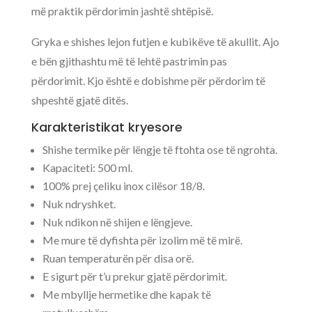
më praktik përdorimin jashtë shtëpisë.
Gryka e shishes lejon futjen e kubikëve të akullit. Ajo
e bën gjithashtu më të lehtë pastrimin pas
përdorimit. Kjo është e dobishme për përdorim të
shpeshtë gjatë ditës.
Karakteristikat kryesore
Shishe termike për lëngje të ftohta ose të ngrohta.
Kapaciteti: 500 ml.
100% prej çeliku inox cilësor 18/8.
Nuk ndryshket.
Nuk ndikon në shijen e lëngjeve.
Me mure të dyfishta për izolim më të mirë.
Ruan temperaturën për disa orë.
E sigurt për t’u prekur gjatë përdorimit.
Me mbyllje hermetike dhe kapak të