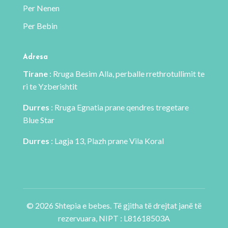
Per Nenen
e
Per Bebin
produktit
Adresa
Tirane
: Rruga Besim Alla, perballe rrethrotullimit te
ri te Yzberishtit
Durres
: Rruga Egnatia prane qendres tregetare
Blue Star
Durres
: Lagja 13, Plazh prane Vila Koral
© 2026 Shtepia e bebes. Të gjitha të drejtat janë të
rezervuara, NIPT : L81618503A