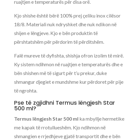
ruajtjen e temperaturës për disa orë.
Kjo shishe është bërë 100% prej çeliku inox cilësor
18/8. Materiali nuk ndryshket dhe nuk ndikon në
shijen e lëngjeve. Kjo e bën produktin të
përshtatshëm për përdorim të përditshëm.
Falë mureve të dyfishta, shishja ofron izolim të mirë.
Ky sistem ndihmon në ruajtjen e temperaturës dhe e
bën shishen më të sigurt për t’u prekur, duke
shmangur djegiet e mundshme kur përdoret për pije
të ngrohta.
Pse të zgjidhni Termus lëngjesh Star
500 ml?
Termus lëngjesh Star 500 ml
ka mbyllje hermetike
me kapak të rrotullueshëm. Kjo ndihmon në
shmangien e rrjedhjeve gjatë transportit dhe e bën