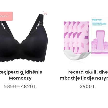
fertë!
Reçipeta gjidhënie
Peceta akulli dhe
Momcozy
mbathje lindje naty
Çmimi
Çmimi
5350
L
4820
L
3900
L
origjinal
i
qe:
tanishëm
ukt
5350 L.
është: