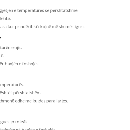
jetjen e temperaturës së përshtatshme.
lehtë.
ara kur prindërit kërkojnë më shumë siguri.
ë
rën e ujit.
të.
ër banjën e foshnjës.
temperaturës.
 është i përshtatshëm.
thmonë edhe me kujdes para larjes.
ues jo toksik.
përdorim në banjën e foshnjës.