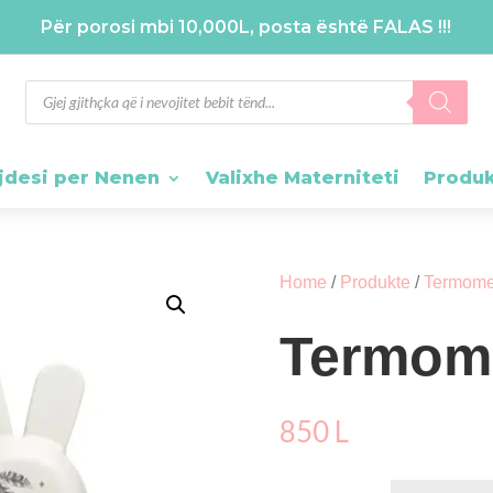
Për porosi mbi 10,000L, posta është FALAS !!!
Products
search
jdesi per Nenen
Valixhe Materniteti
Produ
Home
/
Produkte
/
Termome
Termome
850
L