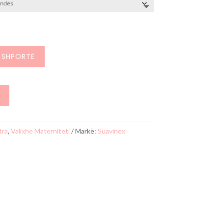
 SHPORTË
ra
,
Valixhe Materniteti
Markë:
Suavinex