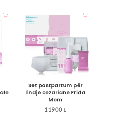
Set postpartum për
rale
lindje cezariane Frida
Mom
11900
L