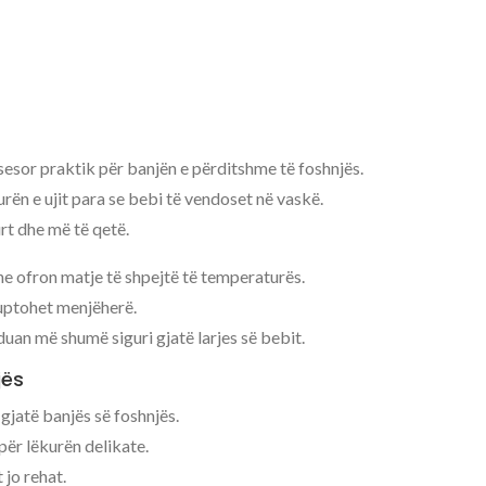
esor praktik për banjën e përditshme të foshnjës.
rën e ujit para se bebi të vendoset në vaskë.
urt dhe më të qetë.
he ofron matje të shpejtë të temperaturës.
 kuptohet menjëherë.
duan më shumë siguri gjatë larjes së bebit.
jës
gjatë banjës së foshnjës.
për lëkurën delikate.
 jo rehat.