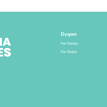
4820 L.
nte.
ësitë
d
Dyqani
dhen
Per Nenen
Per Bebin
uktit