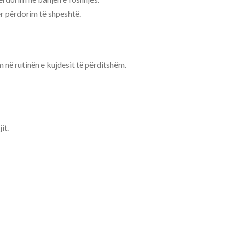
r përdorim të shpeshtë.
m në rutinën e kujdesit të përditshëm.
it.