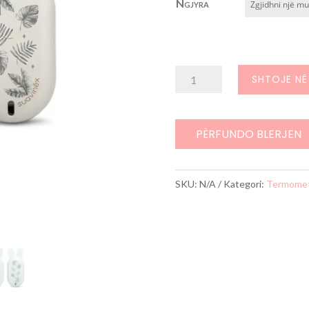
Ngjyra
Sasi
SHTOJE NË
Termometër
uji
PËRFUNDO BLERJEN
SKU:
N/A
Kategori:
Termomet