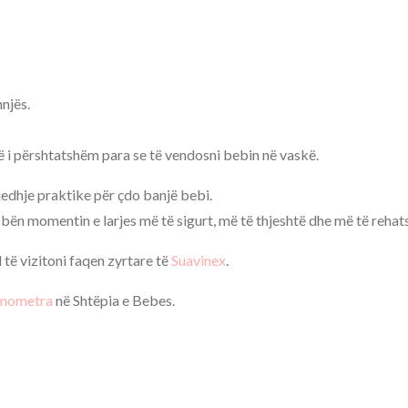
njës.
të i përshtatshëm para se të vendosni bebin në vaskë.
edhje praktike për çdo banjë bebi.
bën momentin e larjes më të sigurt, më të thjeshtë dhe më të reha
të vizitoni faqen zyrtare të
Suavinex
.
mometra
në Shtëpia e Bebes.