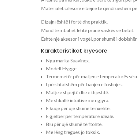
Materialet cilësore e bëjnë të qëndrueshëm pë
Dizajni është i fortë dhe praktik.
Mund të mbahet lehtë pranë vaskës së bebit.
Është një aksesor i vogël, por shumë i dobishë
Karakteristikat kryesore
Nga marka Suavinex.
Modeli Hygge.
Termometër për matjen e temperaturës së uj
I përshtatshëm për banjën e foshnjës.
Matje e shpejtë dhe e thjeshtë.
Me shkallë intuitive me ngjyra.
E kuqe për ujë shumë të nxehtë.
E gjelbër për temperaturë ideale.
Blu për ujë shumë të ftohtë.
Me lëng tregues jo toksik.