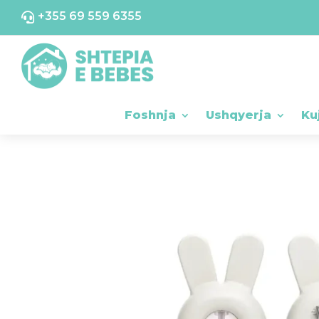
+355 69 559 6355

Foshnja
Ushqyerja
Ku