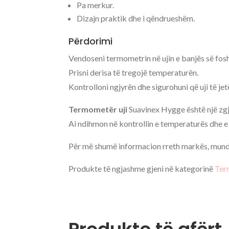
Pa merkur.
Dizajn praktik dhe i qëndrueshëm.
Përdorimi
Vendoseni termometrin në ujin e banjës së fosh
Prisni derisa të tregojë temperaturën.
Kontrolloni ngjyrën dhe sigurohuni që uji të je
Termometër uji
Suavinex Hygge është një zgj
Ai ndihmon në kontrollin e temperaturës dhe e 
Për më shumë informacion rreth markës, mund 
Produkte të ngjashme gjeni në kategorinë
Ter