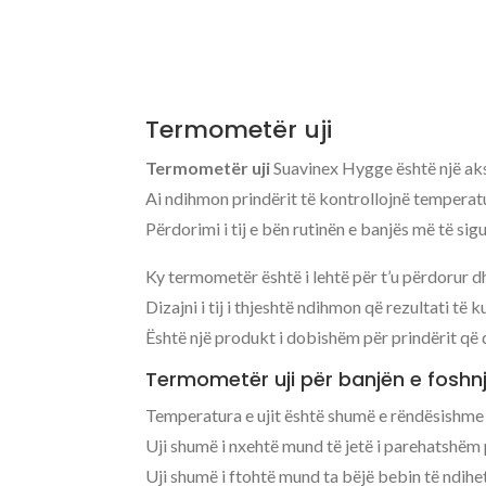
Termometër uji
Termometër uji
Suavinex Hygge është një aks
Ai ndihmon prindërit të kontrollojnë temperatu
Përdorimi i tij e bën rutinën e banjës më të sig
Ky termometër është i lehtë për t’u përdorur d
Dizajni i tij i thjeshtë ndihmon që rezultati të
Është një produkt i dobishëm për prindërit që 
Termometër uji për banjën e foshn
Temperatura e ujit është shumë e rëndësishme 
Uji shumë i nxehtë mund të jetë i parehatshëm 
Uji shumë i ftohtë mund ta bëjë bebin të ndihet