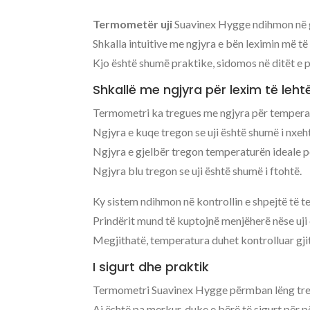
Termometër uji
Suavinex Hygge ndihmon në g
Shkalla intuitive me ngjyra e bën leximin më të 
Kjo është shumë praktike, sidomos në ditët e p
Shkallë me ngjyra për lexim të leht
Termometri ka tregues me ngjyra për temperatu
Ngjyra e kuqe tregon se uji është shumë i nxeh
Ngjyra e gjelbër tregon temperaturën ideale p
Ngjyra blu tregon se uji është shumë i ftohtë.
Ky sistem ndihmon në kontrollin e shpejtë të 
Prindërit mund të kuptojnë menjëherë nëse uji
Megjithatë, temperatura duhet kontrolluar gji
I sigurt dhe praktik
Termometri Suavinex Hygge përmban lëng treg
Ai është pa merkur, duke e bërë të sigurt për 