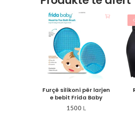
Produkte të afërt
O
Furçë silikoni për larjen
e bebit Frida Baby
1500
L
Ky
prod
ka