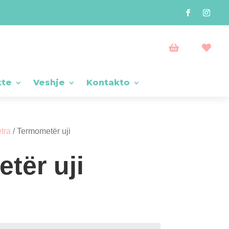


kte
Veshje
Kontakto
tra
/ Termometër uji
tër uji