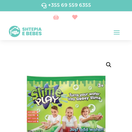
+355 69 559 6355


