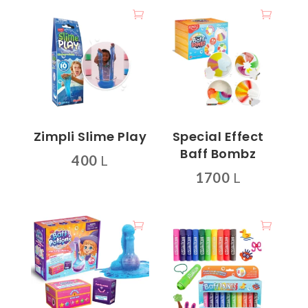
Zimpli Slime Play
Special Effect
Baff Bombz
400
L
1700
L
Ky
produkt
ka
disa
variante.
Mundësitë
mund
të