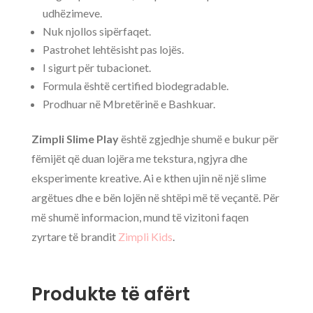
udhëzimeve.
Nuk njollos sipërfaqet.
Pastrohet lehtësisht pas lojës.
I sigurt për tubacionet.
Formula është certified biodegradable.
Prodhuar në Mbretërinë e Bashkuar.
Zimpli Slime Play
është zgjedhje shumë e bukur për
fëmijët që duan lojëra me tekstura, ngjyra dhe
eksperimente kreative. Ai e kthen ujin në një slime
argëtues dhe e bën lojën në shtëpi më të veçantë. Për
më shumë informacion, mund të vizitoni faqen
zyrtare të brandit
Zimpli Kids
.
Produkte të afërt