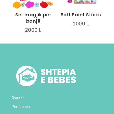
zgjidhen
te
Set magjik për
Baff Paint Sticks
faqja
banjë
1000
L
e
2000
L
produktit
Dyqani
Per Nenen