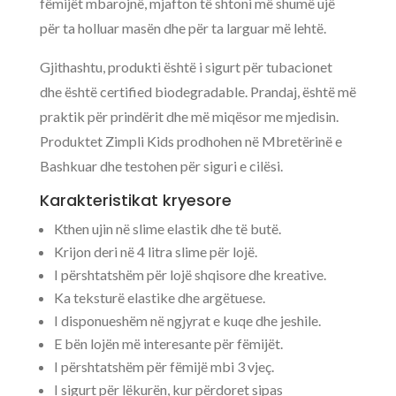
fëmijët mbarojnë, mjafton të shtoni më shumë ujë
për ta holluar masën dhe për ta larguar më lehtë.
Gjithashtu, produkti është i sigurt për tubacionet
dhe është certified biodegradable. Prandaj, është më
praktik për prindërit dhe më miqësor me mjedisin.
Produktet Zimpli Kids prodhohen në Mbretërinë e
Bashkuar dhe testohen për siguri e cilësi.
Karakteristikat kryesore
Kthen ujin në slime elastik dhe të butë.
Krijon deri në 4 litra slime për lojë.
I përshtatshëm për lojë shqisore dhe kreative.
Ka teksturë elastike dhe argëtuese.
I disponueshëm në ngjyrat e kuqe dhe jeshile.
E bën lojën më interesante për fëmijët.
I përshtatshëm për fëmijë mbi 3 vjeç.
I sigurt për lëkurën, kur përdoret sipas