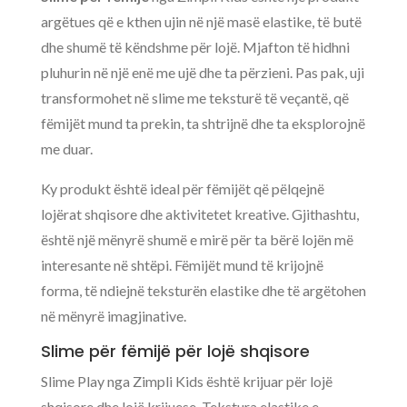
argëtues që e kthen ujin në një masë elastike, të butë
dhe shumë të këndshme për lojë. Mjafton të hidhni
pluhurin në një enë me ujë dhe ta përzieni. Pas pak, uji
transformohet në slime me teksturë të veçantë, që
fëmijët mund ta prekin, ta shtrijnë dhe ta eksplorojnë
me duar.
Ky produkt është ideal për fëmijët që pëlqejnë
lojërat shqisore dhe aktivitetet kreative. Gjithashtu,
është një mënyrë shumë e mirë për ta bërë lojën më
interesante në shtëpi. Fëmijët mund të krijojnë
forma, të ndiejnë teksturën elastike dhe të argëtohen
në mënyrë imagjinative.
Slime për fëmijë për lojë shqisore
Slime Play nga Zimpli Kids është krijuar për lojë
shqisore dhe lojë krijuese. Tekstura elastike e