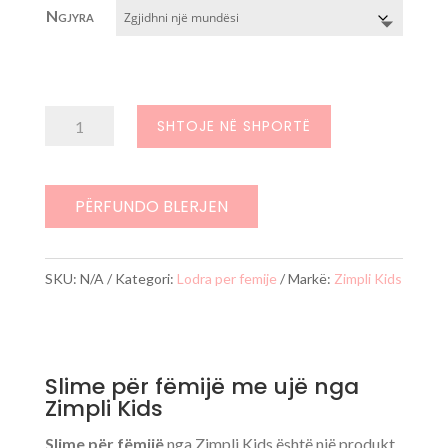
Ngjyra
Sasi
SHTOJE NË SHPORTË
Slime
për
fëmijë
PËRFUNDO BLERJEN
SKU:
N/A
Kategori:
Lodra per femije
Markë:
Zimpli Kids
Slime për fëmijë me ujë nga
Zimpli Kids
Slime për fëmijë
nga Zimpli Kids është një produkt