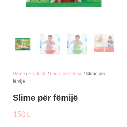
Home
/
Produkte
/
Lodra per femije
/ Slime për
fëmijë
Slime për fëmijë
150
L