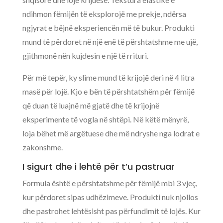
ndihmon fëmijën të eksplorojë me prekje, ndërsa
ngjyrat e bëjnë eksperiencën më të bukur. Produkti
mund të përdoret në një enë të përshtatshme me ujë,
gjithmonë nën kujdesin e një të rrituri.
Për më tepër, ky slime mund të krijojë deri në 4 litra
masë për lojë. Kjo e bën të përshtatshëm për fëmijë
që duan të luajnë më gjatë dhe të krijojnë
eksperimente të vogla në shtëpi. Në këtë mënyrë,
loja bëhet më argëtuese dhe më ndryshe nga lodrat e
zakonshme.
I sigurt dhe i lehtë për t’u pastruar
Formula është e përshtatshme për fëmijë mbi 3 vjeç,
kur përdoret sipas udhëzimeve. Produkti nuk njollos
dhe pastrohet lehtësisht pas përfundimit të lojës. Kur