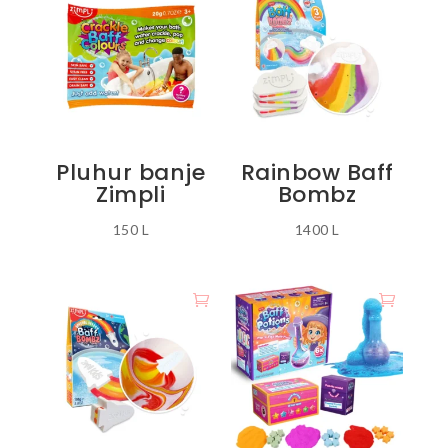
disa
variante.
Mundësitë
mund
të
zgjidhen
Pluhur banje
Rainbow Baff
te
Zimpli
Bombz
faqja
e
150
L
1400
L
produktit