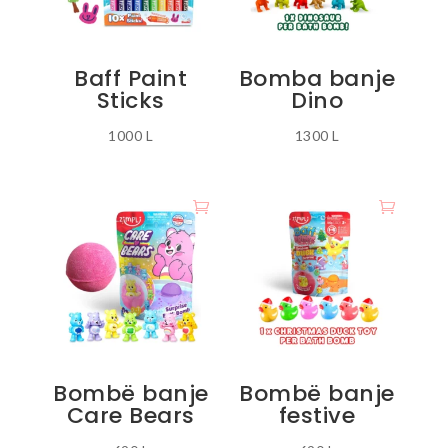
Baff Paint
Bomba banje
Sticks
Dino
1000
L
1300
L
Bombë banje
Bombë banje
Care Bears
festive