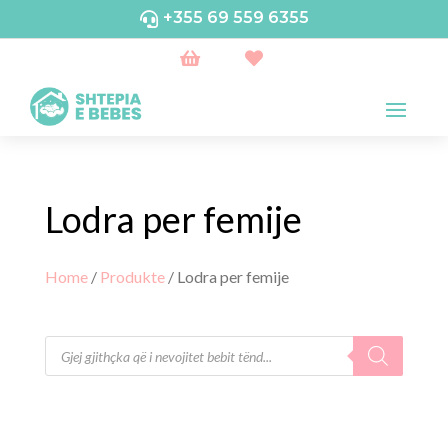
+355 69 559 6355



Lodra per femije
Home
/
Produkte
/ Lodra per femije
Products
search