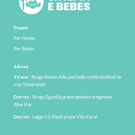
Dyqani
Per Nenen
Per Bebin
Adresa
Tirane
: Rruga Besim Alla, perballe rrethrotullimit te
ri te Yzberishtit
Durres
: Rruga Egnatia prane qendres tregetare
Blue Star
Durres
: Lagja 13, Plazh prane Vila Koral