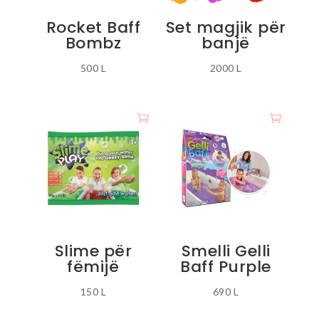
Rocket Baff
Set magjik për
Bombz
banjë
500
L
2000
L
Slime për
Smelli Gelli
fëmijë
Baff Purple
150
L
690
L
Ky