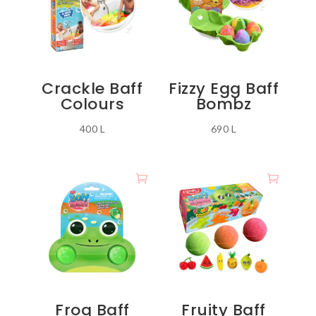
Crackle Baff
Fizzy Egg Baff
Colours
Bombz
400
L
690
L
Frog Baff
Fruity Baff