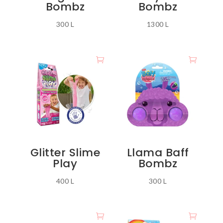
Bombz
Bombz
300
L
1300
L
Glitter Slime
Llama Baff
Play
Bombz
400
L
300
L
Ky
produkt
ka