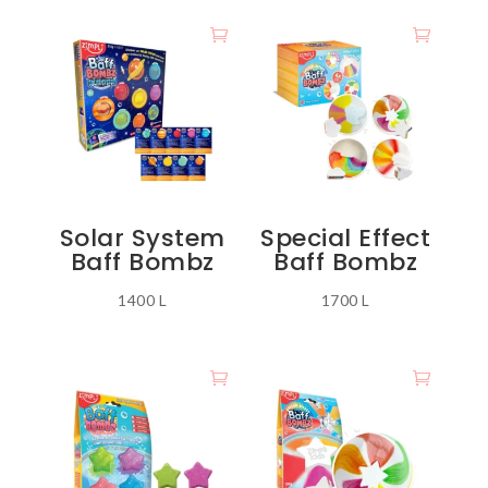
produkt
ka
disa
variante.
Mundësitë
mund
të
zgjidhen
Solar System
Special Effect
te
Baff Bombz
Baff Bombz
faqja
e
1400
L
1700
L
produktit