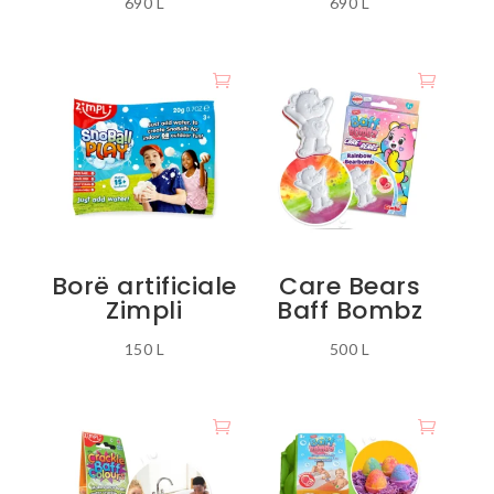
690
L
690
L
Borë artificiale
Care Bears
Zimpli
Baff Bombz
150
L
500
L