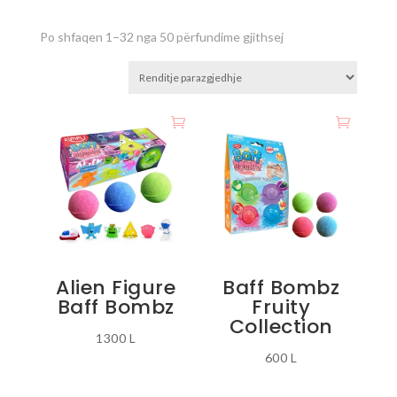
Po shfaqen 1–32 nga 50 përfundime gjithsej
Alien Figure
Baff Bombz
Baff Bombz
Fruity
Collection
1300
L
600
L