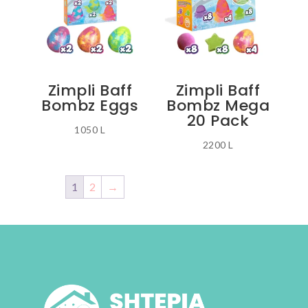
Zimpli Baff
Zimpli Baff
Bombz Eggs
Bombz Mega
20 Pack
1050
L
2200
L
1
2
→