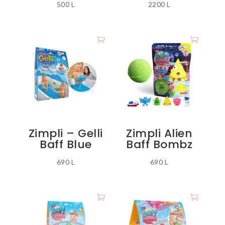
500
L
2200
L
Zimpli – Gelli
Zimpli Alien
Baff Blue
Baff Bombz
690
L
690
L