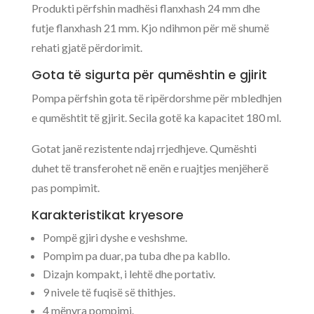
Produkti përfshin madhësi flanxhash 24 mm dhe
futje flanxhash 21 mm. Kjo ndihmon për më shumë
rehati gjatë përdorimit.
Gota të sigurta për qumështin e gjirit
Pompa përfshin gota të ripërdorshme për mbledhjen
e qumështit të gjirit. Secila gotë ka kapacitet 180 ml.
Gotat janë rezistente ndaj rrjedhjeve. Qumështi
duhet të transferohet në enën e ruajtjes menjëherë
pas pompimit.
Karakteristikat kryesore
Pompë gjiri dyshe e veshshme.
Pompim pa duar, pa tuba dhe pa kabllo.
Dizajn kompakt, i lehtë dhe portativ.
9 nivele të fuqisë së thithjes.
4 mënyra pompimi.