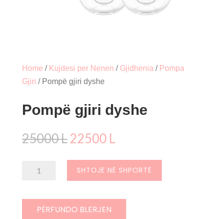
Home
/
Kujdesi per Nenen
/
Gjidhenia
/
Pompa
Gjiri
/ Pompë gjiri dyshe
Pompë gjiri dyshe
Çmimi
Çmimi
25000
L
22500
L
origjinal
i
qe:
tanishëm
Sasi
SHTOJE NË SHPORTË
25000 L.
është:
Pompë
22500 L.
gjiri
dyshe
PËRFUNDO BLERJEN