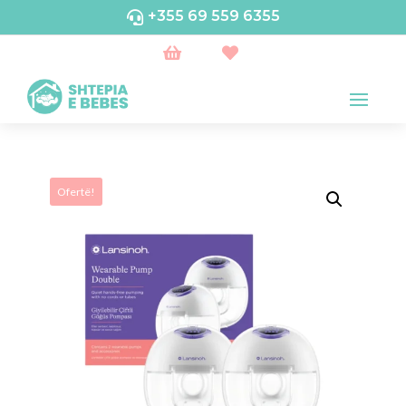
+355 69 559 6355



Ofertë!