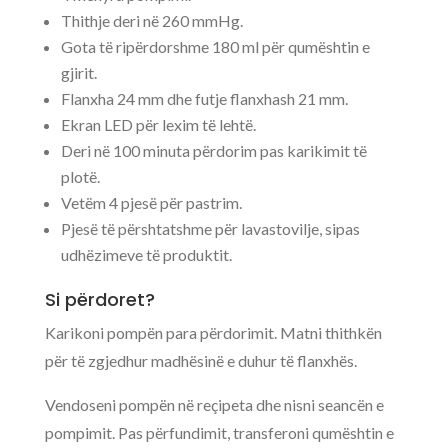
Thithje deri në 260 mmHg.
Gota të ripërdorshme 180 ml për qumështin e
gjirit.
Flanxha 24 mm dhe futje flanxhash 21 mm.
Ekran LED për lexim të lehtë.
Deri në 100 minuta përdorim pas karikimit të
plotë.
Vetëm 4 pjesë për pastrim.
Pjesë të përshtatshme për lavastovilje, sipas
udhëzimeve të produktit.
Si përdoret?
Karikoni pompën para përdorimit. Matni thithkën
për të zgjedhur madhësinë e duhur të flanxhës.
Vendoseni pompën në reçipeta dhe nisni seancën e
pompimit. Pas përfundimit, transferoni qumështin e