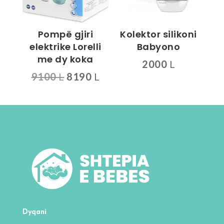
Pompë gjiri
Kolektor silikoni
elektrike Lorelli
Babyono
me dy koka
2000
L
Çmimi
Çmimi
9100
L
8190
L
origjinal
i
qe:
tanishëm
9100 L.
është:
8190 L.
Dyqani