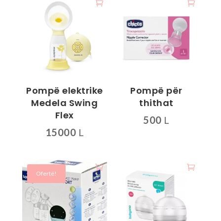
Pompë elektrike
Pompë për
Medela Swing
thithat
Flex
500
L
15000
L
Ofertë!