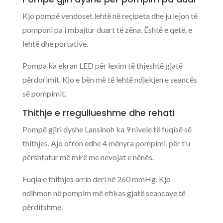
Kjo pompë vendoset lehtë në reçipeta dhe ju lejon të
pomponi pa i mbajtur duart të zëna. Është e qetë, e
lehtë dhe portative.
Pompa ka ekran LED për lexim të thjeshtë gjatë
përdorimit. Kjo e bën më të lehtë ndjekjen e seancës
së pompimit.
Thithje e rregullueshme dhe rehati
Pompë gjiri dyshe Lansinoh ka 9 nivele të fuqisë së
thithjes. Ajo ofron edhe 4 mënyra pompimi, për t’u
përshtatur më mirë me nevojat e nënës.
Fuqia e thithjes arrin deri në 260 mmHg. Kjo
ndihmon në pompim më efikas gjatë seancave të
përditshme.