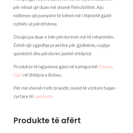
për nënat që duan më shumë fleksibilitet. Ajo
ndihmon që pompimi të bëhet më i thjeshtë gjatë
rutinës së përditshme.
Dizajni pa duar e bën përdorimin më të rehatshëm.
Është një zgjedhje praktike për gjidhënie, ruajtje
qumështi dhe përdorim jashtë shtëpisë.
Produkte të ngjashme gjeni në kategorinë
Pompa
Gjiri
në Shtëpia e Bebes.
Për më shumë rreth brandit, mund të vizitoni faqen
zyrtare të
Lansinoh
.
Produkte të afërt