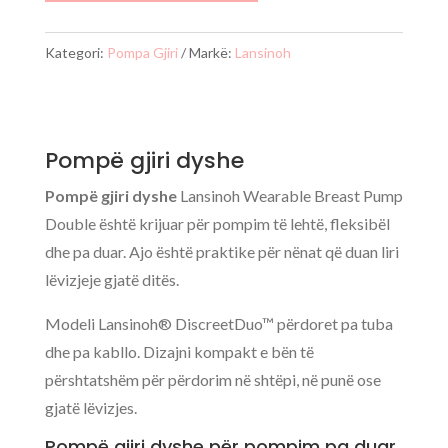
Kategori:
Pompa Gjiri
Markë:
Lansinoh
Pompë gjiri dyshe
Pompë gjiri dyshe
Lansinoh Wearable Breast Pump
Double është krijuar për pompim të lehtë, fleksibël
dhe pa duar. Ajo është praktike për nënat që duan liri
lëvizjeje gjatë ditës.
Modeli Lansinoh® DiscreetDuo™ përdoret pa tuba
dhe pa kabllo. Dizajni kompakt e bën të
përshtatshëm për përdorim në shtëpi, në punë ose
gjatë lëvizjes.
Pompë gjiri dyshe për pompim pa duar