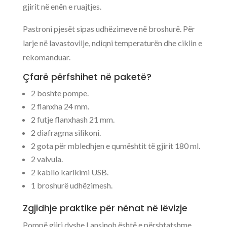
gjirit në enën e ruajtjes.
Pastroni pjesët sipas udhëzimeve në broshurë. Për
larje në lavastovilje, ndiqni temperaturën dhe ciklin e
rekomanduar.
Çfarë përfshihet në paketë?
2 boshte pompe.
2 flanxha 24 mm.
2 futje flanxhash 21 mm.
2 diafragma silikoni.
2 gota për mbledhjen e qumështit të gjirit 180 ml.
2 valvula.
2 kabllo karikimi USB.
1 broshurë udhëzimesh.
Zgjidhje praktike për nënat në lëvizje
Pompë gjiri dyshe Lansinoh është e përshtatshme