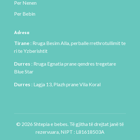
Per Nenen
Per Bebin
Adresa
Tirane
: Rruga Besim Alla, perballe rrethrotullimit te
ri te Yzberishtit
Durres
: Rruga Egnatia prane qendres tregetare
Blue Star
Durres
: Lagja 13, Plazh prane Vila Koral
© 2026 Shtepia e bebes. Të gjitha të drejtat janë të
rezervuara, NIPT : L81618503A