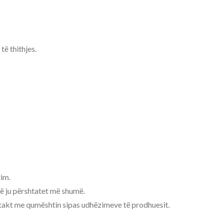
të thithjes.
.
im.
 që ju përshtatet më shumë.
ntakt me qumështin sipas udhëzimeve të prodhuesit.