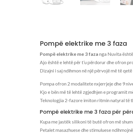
Pompë elektrike me 3 faza
Pompë elektrike me 3 faza
nga Nuvita është 
Ajo është e lehtë për t’u përdorur dhe ofron p
Dizajni i saj ndihmon në një përvojë më të qetë 
Pompa ofron 2 modalitete nxjerrjeje dhe 9 nivel
Kjo e bën më të lehtë zgjedhjen e programit m
Teknologjia 2-fazore imiton ritmin natyral të t
Pompë elektrike me 3 faza për për
Kupa me jastëk silikoni të butë ofron më shumë
Petalet masazhuese dhe stimuluese ndihmojnë n