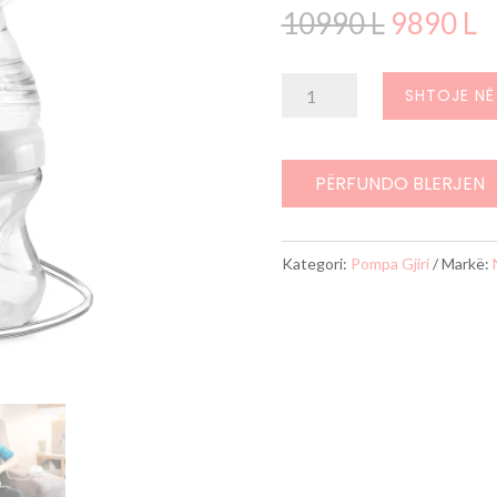
Çmimi
Ç
10990
L
9890
L
origjinal
i
qe:
t
Sasi
SHTOJE NË
10990 L
ë
Pompë
9
elektrike
me
PËRFUNDO BLERJEN
3
faza
Kategori:
Pompa Gjiri
Markë: