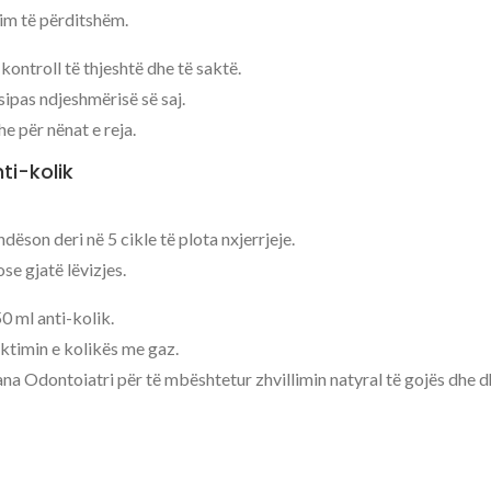
im të përditshëm.
kontroll të thjeshtë dhe të saktë.
ipas ndjeshmërisë së saj.
e për nënat e reja.
ti-kolik
dëson deri në 5 cikle të plota nxjerrjeje.
se gjatë lëvizjes.
0 ml anti-kolik.
ktimin e kolikës me gaz.
ana Odontoiatri për të mbështetur zhvillimin natyral të gojës dhe