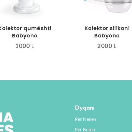
Kolektor qumështi
Kolektor silikoni
Babyono
Babyono
1000
L
2000
L
Dyqani
Per Nenen
Per Bebin