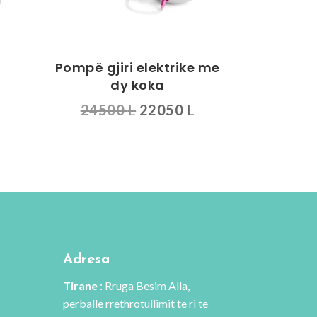
Pompë gjiri elektrike me
dy koka
Çmimi
Çmimi
24500
L
22050
L
origjinal
i
qe:
tanishëm
24500 L.
është:
22050 L.
Adresa
Tirane
: Rruga Besim Alla,
perballe rrethrotullimit te ri te