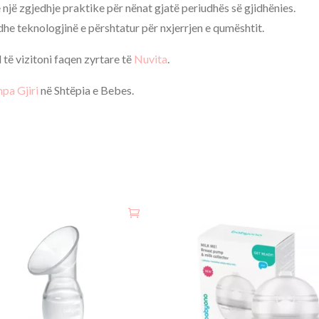
një zgjedhje praktike për nënat gjatë periudhës së gjidhënies.
he teknologjinë e përshtatur për nxjerrjen e qumështit.
të vizitoni faqen zyrtare të
Nuvita
.
pa Gjiri
në Shtëpia e Bebes.