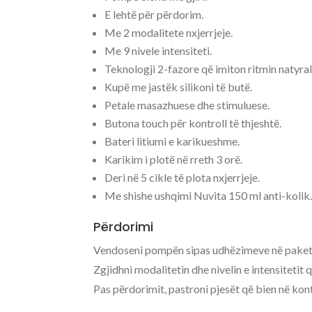
E lehtë për përdorim.
Me 2 modalitete nxjerrjeje.
Me 9 nivele intensiteti.
Teknologji 2-fazore që imiton ritmin natyral 
Kupë me jastëk silikoni të butë.
Petale masazhuese dhe stimuluese.
Butona touch për kontroll të thjeshtë.
Bateri litiumi e karikueshme.
Karikim i plotë në rreth 3 orë.
Deri në 5 cikle të plota nxjerrjeje.
Me shishe ushqimi Nuvita 150 ml anti-kolik
Përdorimi
Vendoseni pompën sipas udhëzimeve në paket
Zgjidhni modalitetin dhe nivelin e intensitetit
Pas përdorimit, pastroni pjesët që bien në ko