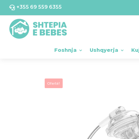
+355 69 559 6355

Foshnja
Ushqyerja
Ku
Ofertë!