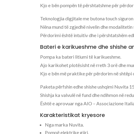
Kjo e bën pompën të përshtatshme për përdor
Teknologjia digjitale me butona touch siguron 
Nëna mund të zgjedhë nivelin dhe modalitetin s
Përdorimi është intuitiv dhe i përshtatshëm edh
Bateri e karikueshme dhe shishe an
Pompa ka bateri litiumi të karikueshme.
Ajo karikohet plotësisht në rreth 3 orë dhe mun
Kjo e bën më praktike për përdorim në shtëpi o
Paketa përfshin edhe shishe ushqimi Nuvita 15
Shishja ka valvulë në fund dhe ndihmon në redu
Është e aprovuar nga AIO – Associazione Itali
Karakteristikat kryesore
Nga marka Nuvita.
Pompë elektrike gjiri.