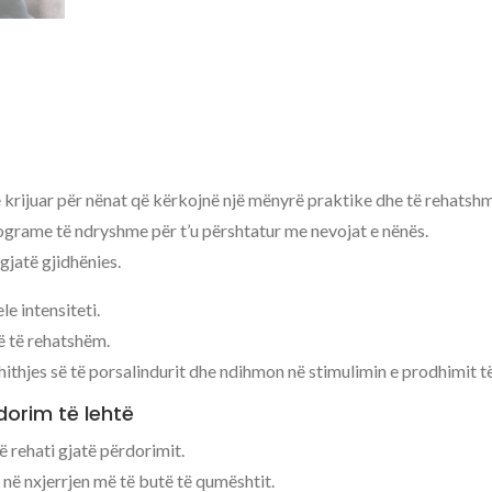
krijuar për nënat që kërkojnë një mënyrë praktike dhe të rehatshm
rograme të ndryshme për t’u përshtatur me nevojat e nënës.
gjatë gjidhënies.
e intensiteti.
ë të rehatshëm.
hithjes së të porsalindurit dhe ndihmon në stimulimin e prodhimit t
dorim të lehtë
 rehati gjatë përdorimit.
ë nxjerrjen më të butë të qumështit.