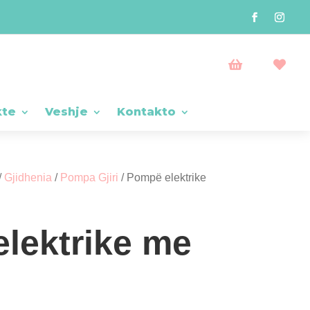


kte
Veshje
Kontakto
/
Gjidhenia
/
Pompa Gjiri
/ Pompë elektrike
lektrike me