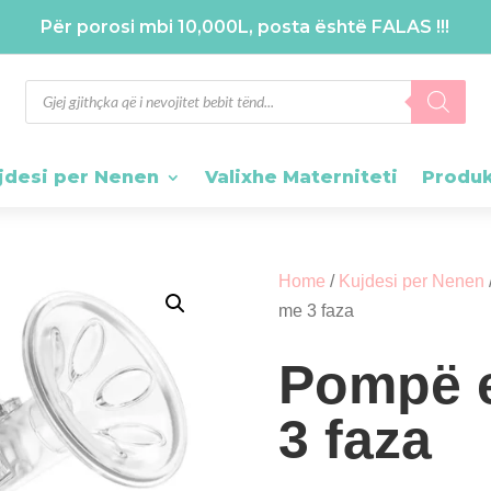
Për porosi mbi 10,000L, posta është FALAS !!!
Products
search
jdesi per Nenen
Valixhe Materniteti
Produ
Home
/
Kujdesi per Nenen
me 3 faza
Pompë e
3 faza