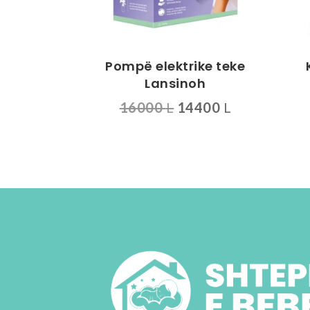
Pompë elektrike teke
Lansinoh
Çmimi
Çmimi
16000
L
14400
L
origjinal
i
qe:
tanishëm
16000 L.
është:
14400 L.