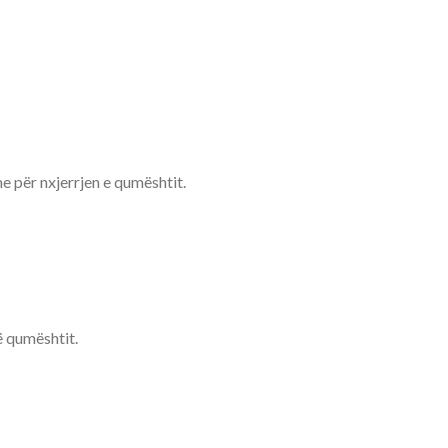
e për nxjerrjen e qumështit.
ë qumështit.