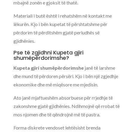
mbajnë zonën e gjoksit të thatë.
Materiali i butë është i rehatshëm në kontakt me
lëkurën. Kjo i bën kupetat të përshtatshme për
përdorim të përditshëm gjatë periudhës së
gjidhënies.
Pse të zgjidhni Kupeta gjiri
shumëpërdorimshe?
Kupeta gjiri shumëpërdorimshe
janë të larshme
dhe mund të përdoren përsëri. Kjo i bën një zgjedhje
ekonomike dhe më miqësore me mjedisin.
Ato janë mjaftueshëm absorbuese për rrjedhje të
zakonshme gjatë gjidhënies. Ndihmojnë që rrobat të
mos njomen dhe të qëndrojnë më të pastra.
Forma diskrete vendoset lehtësisht brenda