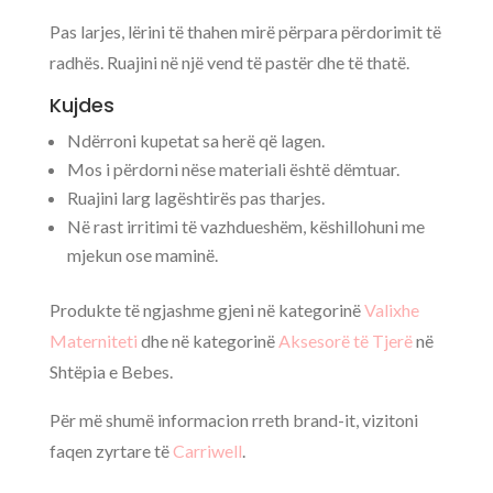
Pas larjes, lërini të thahen mirë përpara përdorimit të
radhës. Ruajini në një vend të pastër dhe të thatë.
Kujdes
Ndërroni kupetat sa herë që lagen.
Mos i përdorni nëse materiali është dëmtuar.
Ruajini larg lagështirës pas tharjes.
Në rast irritimi të vazhdueshëm, këshillohuni me
mjekun ose maminë.
Produkte të ngjashme gjeni në kategorinë
Valixhe
Materniteti
dhe në kategorinë
Aksesorë të Tjerë
në
Shtëpia e Bebes.
Për më shumë informacion rreth brand-it, vizitoni
faqen zyrtare të
Carriwell
.