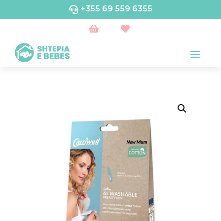
+355 69 559 6355


