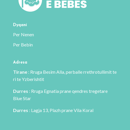
Dyqani
Per Nenen
Per Bebin
Adresa
Tirane
: Rruga Besim Alla, perballe rrethrotullimit te
ri te Yzberishtit
Durres
: Rruga Egnatia prane qendres tregetare
Blue Star
Durres
: Lagja 13, Plazh prane Vila Koral