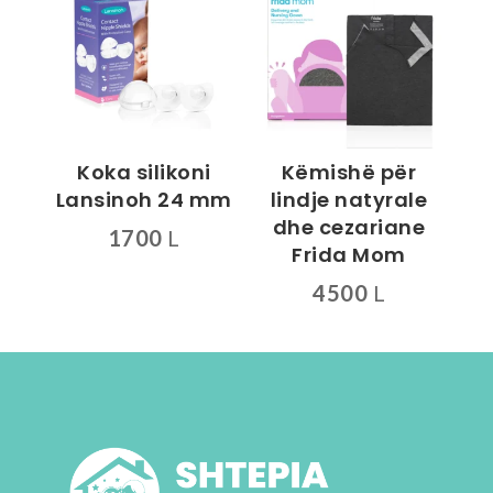
1645 L
Koka silikoni
Këmishë për
Lansinoh 24 mm
lindje natyrale
dhe cezariane
1700
L
Frida Mom
4500
L