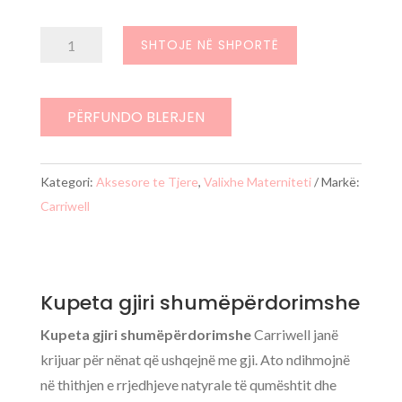
Sasi
SHTOJE NË SHPORTË
Kupeta
gjiri
shumëpërdorimshe
PËRFUNDO BLERJEN
Kategori:
Aksesore te Tjere
,
Valixhe Materniteti
Markë:
Carriwell
Kupeta gjiri shumëpërdorimshe
Kupeta gjiri shumëpërdorimshe
Carriwell janë
krijuar për nënat që ushqejnë me gji. Ato ndihmojnë
në thithjen e rrjedhjeve natyrale të qumështit dhe