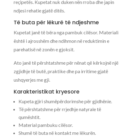
reçipetës. Kupetat nuk duken nën rroba dhe japin
ndjesi rehatie gjatë ditës.
Të buta për lëkurë të ndjeshme
Kupetat janë të bëra nga pambuk cilësor. Materiali
është i ajrosshëm dhe ndihmon në reduktimin e
parehatisë në zonën e gjoksit.
Ato janë të përshtatshme për nënat që kërkojnë një
zgjidhje të butë, praktike dhe pa irritime gjatë
ushqyerjes me gji.
Karakteristikat kryesore
Kupeta gjiri shumëpërdorimshe për gjidhënie.
Të përshtatshme për rrjedhje natyrale të
qumështit.
Material pambuku cilësor.
Shumë të buta në kontakt me lëkurën.