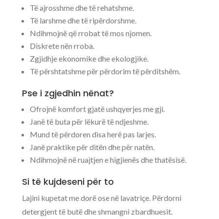
Të ajrosshme dhe të rehatshme.
Të larshme dhe të ripërdorshme.
Ndihmojnë që rrobat të mos njomen.
Diskrete nën rroba.
Zgjidhje ekonomike dhe ekologjike.
Të përshtatshme për përdorim të përditshëm.
Pse i zgjedhin nënat?
Ofrojnë komfort gjatë ushqyerjes me gji.
Janë të buta për lëkurë të ndjeshme.
Mund të përdoren disa herë pas larjes.
Janë praktike për ditën dhe për natën.
Ndihmojnë në ruajtjen e higjienës dhe thatësisë.
Si të kujdeseni për to
Lajini kupetat me dorë ose në lavatriçe. Përdorni
detergjent të butë dhe shmangni zbardhuesit.