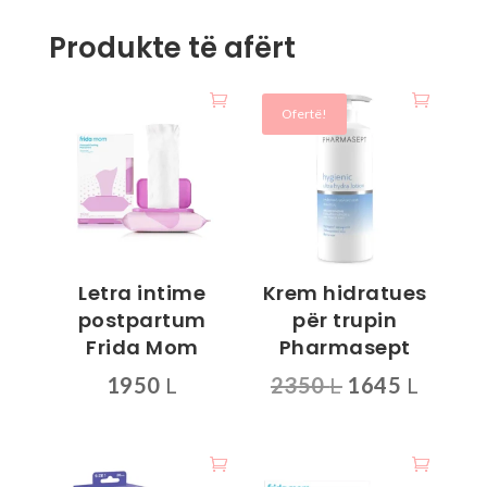
Produkte të afërt
Ofertë!
Letra intime
Krem hidratues
postpartum
për trupin
Frida Mom
Pharmasept
Çmimi
Çmimi
1950
L
2350
L
1645
L
origjinal
i
qe:
tanis
2350 L.
është: