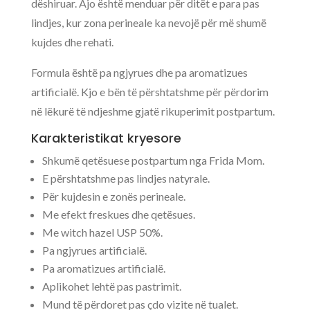
dëshiruar. Ajo është menduar për ditët e para pas
lindjes, kur zona perineale ka nevojë për më shumë
kujdes dhe rehati.
Formula është pa ngjyrues dhe pa aromatizues
artificialë. Kjo e bën të përshtatshme për përdorim
në lëkurë të ndjeshme gjatë rikuperimit postpartum.
Karakteristikat kryesore
Shkumë qetësuese postpartum nga Frida Mom.
E përshtatshme pas lindjes natyrale.
Për kujdesin e zonës perineale.
Me efekt freskues dhe qetësues.
Me witch hazel USP 50%.
Pa ngjyrues artificialë.
Pa aromatizues artificialë.
Aplikohet lehtë pas pastrimit.
Mund të përdoret pas çdo vizite në tualet.