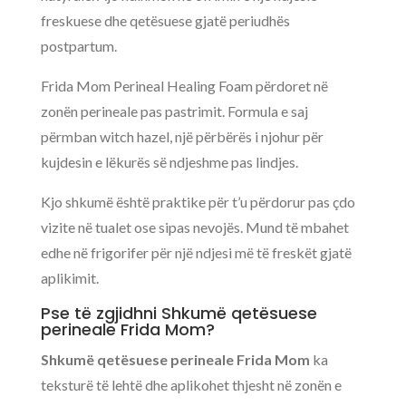
freskuese dhe qetësuese gjatë periudhës
postpartum.
Frida Mom Perineal Healing Foam përdoret në
zonën perineale pas pastrimit. Formula e saj
përmban witch hazel, një përbërës i njohur për
kujdesin e lëkurës së ndjeshme pas lindjes.
Kjo shkumë është praktike për t’u përdorur pas çdo
vizite në tualet ose sipas nevojës. Mund të mbahet
edhe në frigorifer për një ndjesi më të freskët gjatë
aplikimit.
Pse të zgjidhni Shkumë qetësuese
perineale Frida Mom?
Shkumë qetësuese perineale Frida Mom
ka
teksturë të lehtë dhe aplikohet thjesht në zonën e