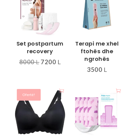
Set postpartum
Terapi me xhel
recovery
ftohës dhe
ngrohës
Çmimi
Çmimi
8000
L
7200
L
origjinal
i
3500
L
qe:
tanishëm
8000 L.
është:
7200 L.
Ofertë!