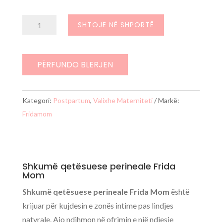
Sasi
SHTOJE NË SHPORTË
Shkumë
qetësuese
perineale
PËRFUNDO BLERJEN
Frida
Mom
Kategori:
Postpartum
,
Valixhe Materniteti
Markë:
Fridamom
Shkumë qetësuese perineale Frida
Mom
Shkumë qetësuese perineale Frida Mom
është
krijuar për kujdesin e zonës intime pas lindjes
natyrale. Ajo ndihmon në ofrimin e një ndjesie