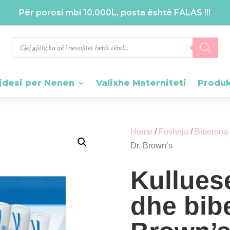
Për porosi mbi 10,000L, posta është FALAS !!!
Products
search
jdesi per Nenen
Valixhe Materniteti
Produ
Home
/
Foshnja
/
Biberona
Dr. Brown’s
Kullues
dhe bib