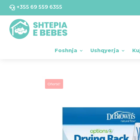
+355 69 559 6355

Foshnja
Ushqyerja
Ku
Ofertë!