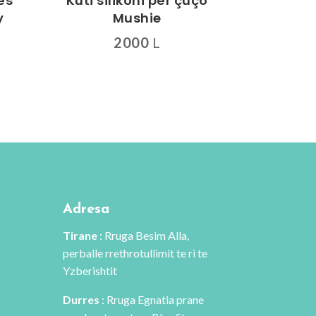
ës
Kuti silikoni për çuço
y
Mushie
2000
L
Çmimi
Ky
i
produkt
tanishëm
ka
.
është:
disa
15200 L.
variante.
Mundësitë
mund
të
zgjidhen
Adresa
te
Tirane
: Rruga Besim Alla,
faqja
perballe rrethrotullimit te ri te
e
Yzberishtit
produktit
Durres
: Rruga Egnatia prane