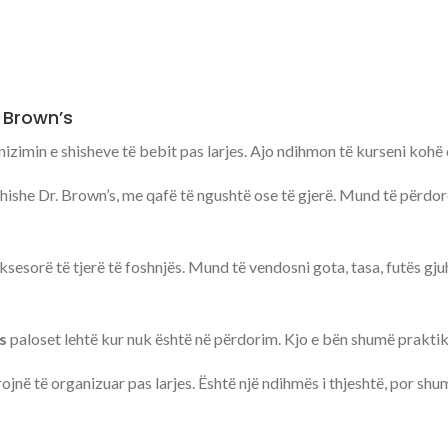
 Brown’s
nizimin e shisheve të bebit pas larjes. Ajo ndihmon të kurseni kohë
hishe Dr. Brown’s, me qafë të ngushtë ose të gjerë. Mund të përdo
ksesorë të tjerë të foshnjës. Mund të vendosni gota, tasa, futës g
s
paloset lehtë kur nuk është në përdorim. Kjo e bën shumë praktik
jnë të organizuar pas larjes. Është një ndihmës i thjeshtë, por sh