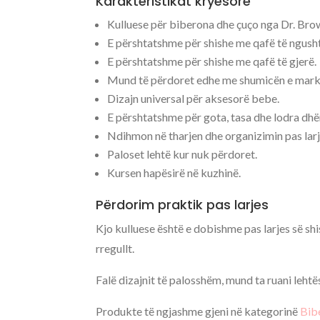
Karakteristikat kryesore
Kulluese për biberona dhe çuço nga Dr. Brow
E përshtatshme për shishe me qafë të ngush
E përshtatshme për shishe me qafë të gjerë.
Mund të përdoret edhe me shumicën e marka
Dizajn universal për aksesorë bebe.
E përshtatshme për gota, tasa dhe lodra dh
Ndihmon në tharjen dhe organizimin pas larj
Paloset lehtë kur nuk përdoret.
Kursen hapësirë në kuzhinë.
Përdorim praktik pas larjes
Kjo kulluese është e dobishme pas larjes së sh
rregullt.
Falë dizajnit të palosshëm, mund ta ruani lehtës
Produkte të ngjashme gjeni në kategorinë
Bib