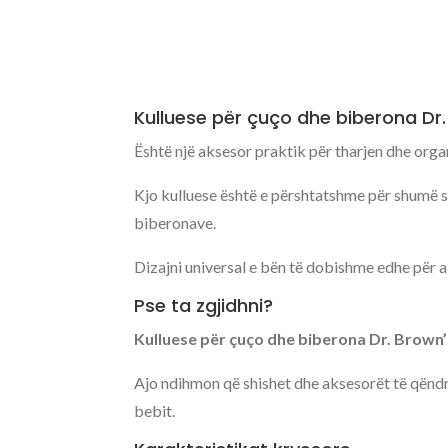
Kulluese për çuço dhe biberona Dr.
Është një aksesor praktik për tharjen dhe orga
Kjo kulluese është e përshtatshme për shumë s
biberonave.
Dizajni universal e bën të dobishme edhe për a
Pse ta zgjidhni?
Kulluese për çuço dhe biberona Dr. Brown’
Ajo ndihmon që shishet dhe aksesorët të qëndro
bebit.