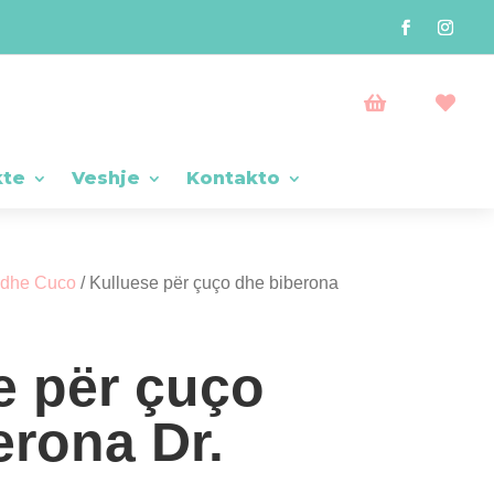


kte
Veshje
Kontakto
 dhe Cuco
/ Kulluese për çuço dhe biberona
e për çuço
erona Dr.