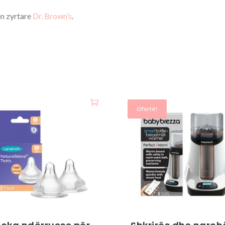
n zyrtare
Dr. Brown’s
.
Ofertë!