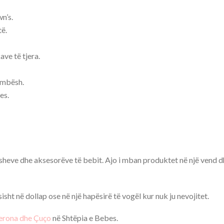
n’s.
të.
ve të tjera.
ëmbësh.
es.
isheve dhe aksesorëve të bebit. Ajo i mban produktet në një vend d
isht në dollap ose në një hapësirë të vogël kur nuk ju nevojitet.
erona dhe Çuço
në Shtëpia e Bebes.