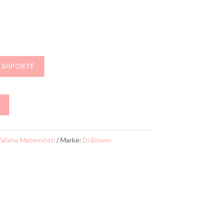
s
imi
nishëm
 SHPORTË
htë:
50 L.
alixhe Materniteti
Markë:
Dr.Brown