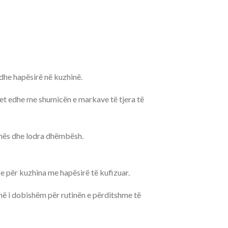
 dhe hapësirë në kuzhinë.
ret edhe me shumicën e markave të tjera të
juhës dhe lodra dhëmbësh.
e për kuzhina me hapësirë të kufizuar.
umë i dobishëm për rutinën e përditshme të