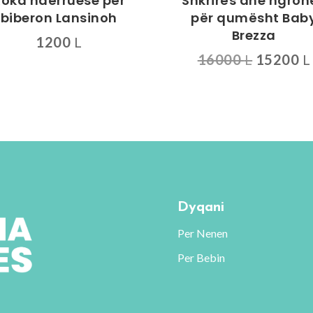
Koka ndërruese për
Shkrirës dhe ngroh
biberon Lansinoh
për qumësht Bab
Brezza
1200
L
Çmimi
16000
L
15200
L
origjinal
ukt
qe:
16000 L
nte.
ësitë
d
dhen
Dyqani
Per Nenen
Per Bebin
uktit