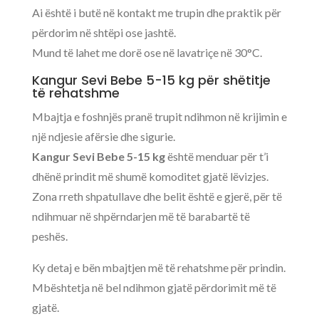
Ai është i butë në kontakt me trupin dhe praktik për
përdorim në shtëpi ose jashtë.
Mund të lahet me dorë ose në lavatriçe në 30°C.
Kangur Sevi Bebe 5-15 kg për shëtitje
të rehatshme
Mbajtja e foshnjës pranë trupit ndihmon në krijimin e
një ndjesie afërsie dhe sigurie.
Kangur Sevi Bebe 5-15 kg
është menduar për t’i
dhënë prindit më shumë komoditet gjatë lëvizjes.
Zona rreth shpatullave dhe belit është e gjerë, për të
ndihmuar në shpërndarjen më të barabartë të
peshës.
Ky detaj e bën mbajtjen më të rehatshme për prindin.
Mbështetja në bel ndihmon gjatë përdorimit më të
gjatë.