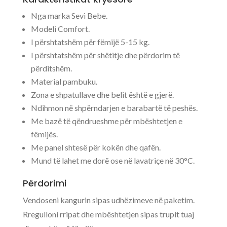
Nga marka Sevi Bebe.
Modeli Comfort.
I përshtatshëm për fëmijë 5-15 kg.
I përshtatshëm për shëtitje dhe përdorim të
përditshëm.
Material pambuku.
Zona e shpatullave dhe belit është e gjerë.
Ndihmon në shpërndarjen e barabartë të peshës.
Me bazë të qëndrueshme për mbështetjen e
fëmijës.
Me panel shtesë për kokën dhe qafën.
Mund të lahet me dorë ose në lavatriçe në 30°C.
Përdorimi
Vendoseni kangurin sipas udhëzimeve në paketim.
Rregulloni rripat dhe mbështetjen sipas trupit tuaj