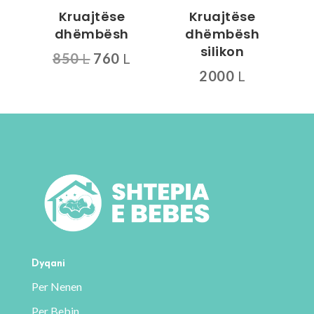
Kruajtëse
Kruajtëse
dhëmbësh
dhëmbësh
silikon
Çmimi
Çmimi
850
L
760
L
origjinal
i
2000
L
qe:
tanishëm
Ky
850 L.
është:
produkt
760 L.
ka
disa
variante.
Mundësitë
mund
të
zgjidhen
te
Dyqani
faqja
Per Nenen
e
Per Bebin
produktit