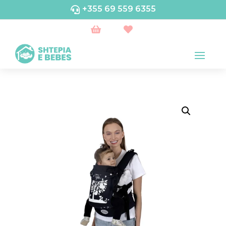
+355 69 559 6355


