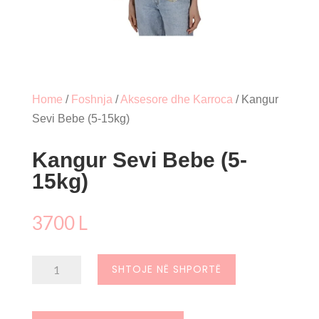
Home
/
Foshnja
/
Aksesore dhe Karroca
/ Kangur
Sevi Bebe (5-15kg)
Kangur Sevi Bebe (5-
15kg)
3700
L
Sasi
SHTOJE NË SHPORTË
Kangur
Sevi