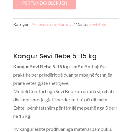
Bebe
PËRFUNDO BLERJEN
(5-
15kg)
Kategori:
Aksesore dhe Karroca
Markë:
Sevi Bebe
Kangur Sevi Bebe 5-15 kg
Kangur Sevi Bebe 5-15 kg
është një mbajtëse
praktike për prindërit që duan ta mbajnë foshnjën
pranë vetes gjatë shëtitjeve.
Modeli Comfort nga Sevi Bebe ofron afërsi, rehati
dhe mbështetje gjatë përdorimit të përditshëm.
Është i përshtatshëm për fëmijë me peshë nga 5 deri
në 15 kg.
Ky kangur është prodhuar nga material pambuku.