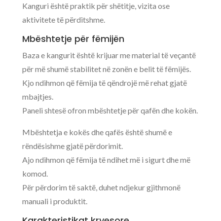
Kanguri është praktik për shëtitje, vizita ose
aktivitete të përditshme.
Mbështetje për fëmijën
Baza e kangurit është krijuar me material të veçantë
për më shumë stabilitet në zonën e belit të fëmijës.
Kjo ndihmon që fëmija të qëndrojë më rehat gjatë
mbajtjes.
Paneli shtesë ofron mbështetje për qafën dhe kokën.
Mbështetja e kokës dhe qafës është shumë e
rëndësishme gjatë përdorimit.
Ajo ndihmon që fëmija të ndihet më i sigurt dhe më
komod.
Për përdorim të saktë, duhet ndjekur gjithmonë
manuali i produktit.
Karakteristikat kryesore