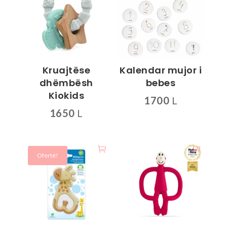
Kruajtëse
Kalendar mujor i
dhëmbësh
bebes
Kiokids
1700
L
1650
L
Ofertë!