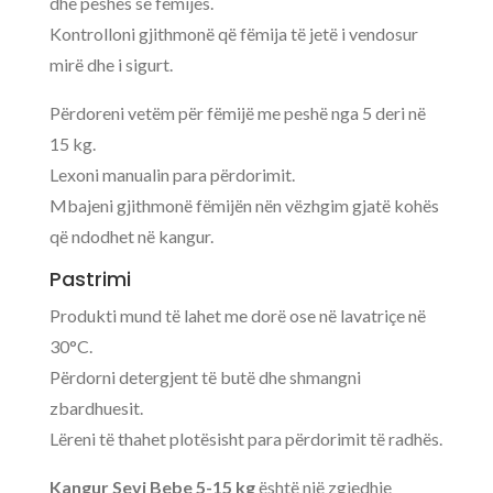
dhe peshës së fëmijës.
Kontrolloni gjithmonë që fëmija të jetë i vendosur
mirë dhe i sigurt.
Përdoreni vetëm për fëmijë me peshë nga 5 deri në
15 kg.
Lexoni manualin para përdorimit.
Mbajeni gjithmonë fëmijën nën vëzhgim gjatë kohës
që ndodhet në kangur.
Pastrimi
Produkti mund të lahet me dorë ose në lavatriçe në
30°C.
Përdorni detergjent të butë dhe shmangni
zbardhuesit.
Lëreni të thahet plotësisht para përdorimit të radhës.
Kangur Sevi Bebe 5-15 kg
është një zgjedhje