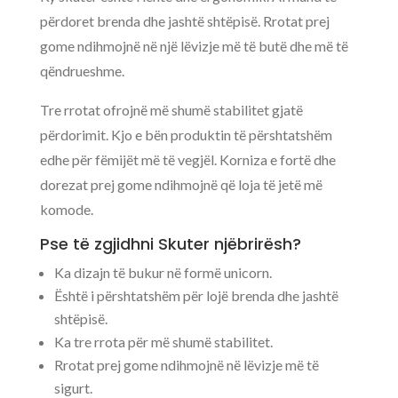
përdoret brenda dhe jashtë shtëpisë. Rrotat prej
gome ndihmojnë në një lëvizje më të butë dhe më të
qëndrueshme.
Tre rrotat ofrojnë më shumë stabilitet gjatë
përdorimit. Kjo e bën produktin të përshtatshëm
edhe për fëmijët më të vegjël. Korniza e fortë dhe
dorezat prej gome ndihmojnë që loja të jetë më
komode.
Pse të zgjidhni Skuter njëbrirësh?
Ka dizajn të bukur në formë unicorn.
Është i përshtatshëm për lojë brenda dhe jashtë
shtëpisë.
Ka tre rrota për më shumë stabilitet.
Rrotat prej gome ndihmojnë në lëvizje më të
sigurt.