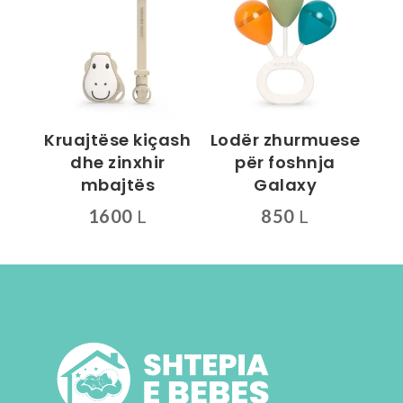
disa
variante.
variante.
Mundësitë
Mundësitë
mund
mund
të
të
zgjidhen
zgjidhen
te
Kruajtëse kiçash
Lodër zhurmuese
te
faqja
dhe zinxhir
për foshnja
faqja
e
mbajtës
Galaxy
e
produktit
1600
L
850
L
produktit
Ky
Ky
produkt
produkt
ka
ka
disa
disa
variante.
variante.
Mundësitë
Mundësitë
mund
mund
të
të