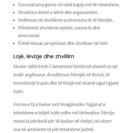
Dorezat prej gome ofrojnë kapje më të rehatshme.
Struktura është e lehtë dhe ergonomike.
Ndihmon në zhvillimin psikomotorik të fëmijës.
Mbështet zhvillimin njohës, sensorik dhe
emocional.
Është ideuar, projektuar dhe zhvilluar në Itali.
Lojë, lëvizje dhe zhvillim
Skuter njëbrirësh Clementoni është më shumë se një
lodër argëtuese. Ai ndihmon fëmijën të lëvizë, të
koordinojë trupin dhe të fitojë më shumë siguri gjatë
lojës.
Forma e tij e bukur nxit imagjinatën. Ngjyrat e
këndshme e bëjnë lojën edhe më tërheqëse. Fëmija
mund ta përdorë për të luajtur në shtëpi, në oborr
ose në ambiente të përshtatshme jashtë.