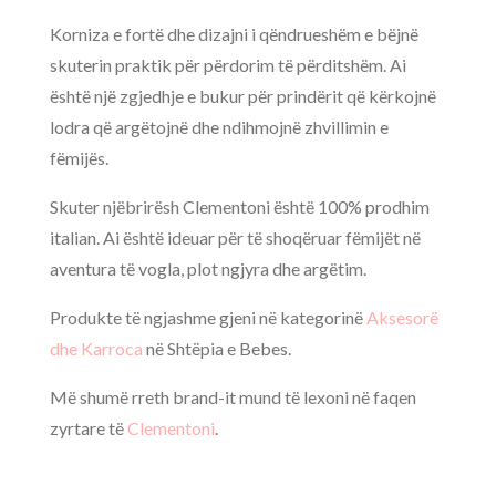
Korniza e fortë dhe dizajni i qëndrueshëm e bëjnë
skuterin praktik për përdorim të përditshëm. Ai
është një zgjedhje e bukur për prindërit që kërkojnë
lodra që argëtojnë dhe ndihmojnë zhvillimin e
fëmijës.
Skuter njëbrirësh Clementoni është 100% prodhim
italian. Ai është ideuar për të shoqëruar fëmijët në
aventura të vogla, plot ngjyra dhe argëtim.
Produkte të ngjashme gjeni në kategorinë
Aksesorë
dhe Karroca
në Shtëpia e Bebes.
Më shumë rreth brand-it mund të lexoni në faqen
zyrtare të
Clementoni
.