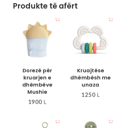
Produkte të afërt
Dorezë për
Kruajtëse
kruarjen e
dhëmbësh me
dhëmbëve
unaza
Mushie
1250
L
1900
L
Ky
Ky
produkt
produkt
ka
ka
disa