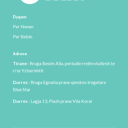
zgjidhen
zgjidhen
te
te
Dyqani
faqja
faqja
Per Nenen
e
e
Per Bebin
produktit
produktit
Adresa
Tirane
: Rruga Besim Alla, perballe rrethrotullimit te
ri te Yzberishtit
Durres
: Rruga Egnatia prane qendres tregetare
Blue Star
Durres
: Lagja 13, Plazh prane Vila Koral