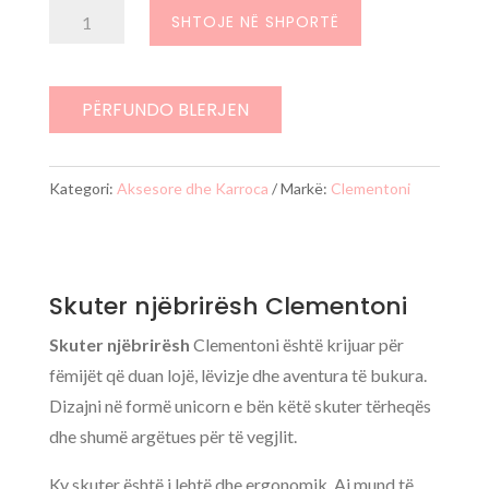
Sasi
SHTOJE NË SHPORTË
Skuter
njebriresh
PËRFUNDO BLERJEN
Kategori:
Aksesore dhe Karroca
Markë:
Clementoni
Skuter njëbrirësh Clementoni
Skuter njëbrirësh
Clementoni është krijuar për
fëmijët që duan lojë, lëvizje dhe aventura të bukura.
Dizajni në formë unicorn e bën këtë skuter tërheqës
dhe shumë argëtues për të vegjlit.
Ky skuter është i lehtë dhe ergonomik. Ai mund të