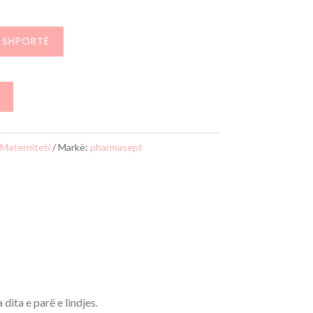
nishëm
 SHPORTË
htë:
96 L.
 Materniteti
Markë:
pharmasept
dita e parë e lindjes.