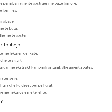
dhe përmban agjentë pastrues me bazë bimore.
ë familjes.
 rrobave.
 më të buta.
he më të pastër.
r foshnja
të me lëkurën delikate.
dhe të sigurt.
suruar me ekstrakt kamomili organik dhe agjent zbutës.
atës së re.
htira dhe kujdeset për pëlhurat.
në një hekurosje më të lehtë.
të