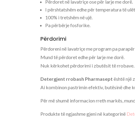
Përdoret në lavatriçe ose për larje me dorë.
I përshtatshëm edhe për temperatura të ulët
100% i tretshëm në ujë.
Pa përbërje fosforike.
Përdorimi
Përdoreni në lavatriçe me program pa parapërl
Mund të përdoret edhe për larje me dorë.
Nuk kërkohet përdorimi i zbutësit të rrobave.
Detergjent rrobash Pharmasept
është një 
Ai kombinon pastrimin efektiv, butësinë dhe ku
Për më shumë informacion rreth markës, mund 
Produkte të ngjashme gjeni në kategorinë
Det