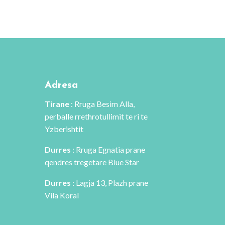
anishëm
qe:
tanishëm
shtë:
800 L.
është:
420 L.
720 L.
Adresa
Tirane
: Rruga Besim Alla,
perballe rrethrotullimit te ri te
Yzberishtit
Durres
: Rruga Egnatia prane
qendres tregetare Blue Star
Durres
: Lagja 13, Plazh prane
Vila Koral