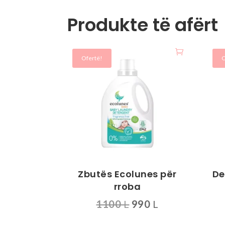
Produkte të afërt
Ofertë!
O
Zbutës Ecolunes për
De
rroba
Çmimi
Çmimi
1100
L
990
L
origjinal
i