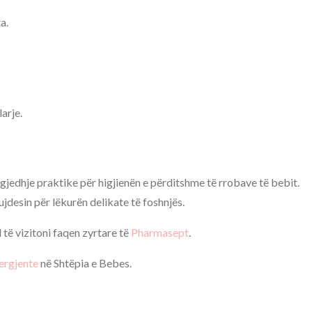
a.
arje.
zgjedhje praktike për higjienën e përditshme të rrobave të bebit.
jdesin për lëkurën delikate të foshnjës.
të vizitoni faqen zyrtare të
Pharmasept
.
ergjente
në Shtëpia e Bebes.