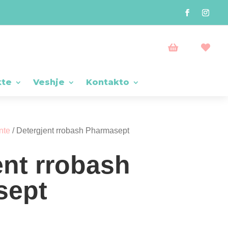


kte
Veshje
Kontakto
nte
/ Detergjent rrobash Pharmasept
ent rrobash
sept
imi