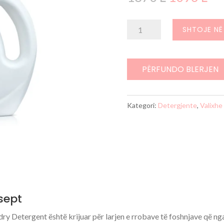
origjinal
i
qe:
ta
Sasi
SHTOJE NË
1370 L.
ës
Detergjent
10
rrobash
Pharmasept
PËRFUNDO BLERJEN
Kategori:
Detergjente
,
Valixhe
sept
y Detergent është krijuar për larjen e rrobave të foshnjave që nga 