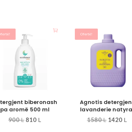
fertë!
Ofertë!
tergjent biberonash
Agnotis detergjen
pa aromë 500 ml
lavanderie natyra
Çmimi
Çmimi
Çmimi
Ç
900
L
810
L
1580
L
1420
L
origjinal
i
origjinal
i