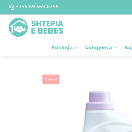
+355 69 559 6355

Foshnja
Ushqyerja
Ku
Ofertë!