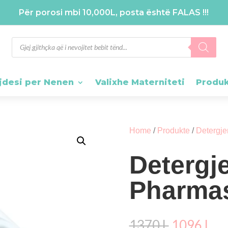
Për porosi mbi 10,000L, posta është FALAS !!!
Products
search
jdesi per Nenen
Valixhe Materniteti
Produ
Home
/
Produkte
/
Detergje
Detergj
Pharma
Çmimi
Çm
1370
L
1096
L