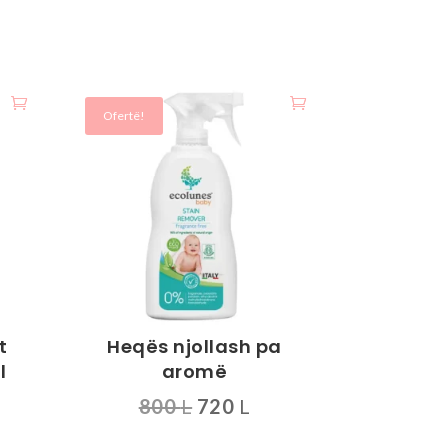
Ofertë!
t
Heqës njollash pa
l
aromë
mimi
Çmimi
Çmimi
800
L
720
L
origjinal
i