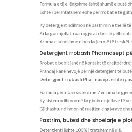
Formula e tij e lëngshme është shumë e butë 
Është i përshtatshëm edhe për rrobat e të gjith
Ky detergjent ndihmon në pastrimin e thellë të
Ai largon njollat, ruan ngjyrat dhe i lë pëlhurat
Aroma e këndshme e bën larjen më të freskët d
Detergjent rrobash Pharmasept pë
Rrobat e bebit janë në kontakt të drejtpërdrej
Prandaj kanë nevojë për një detergjent të butë 
Detergjent rrobash Pharmasept
është i pa
Formula përmban sistem me 7 enzima të gjener
Ky sistem ndihmon në largimin e njollave të vës
Gjithashtu ndihmon në ruajtjen e ngjyrave dhe 
Pastrim, butësi dhe shpëlarje e plo
Detergjenti është 100% i tretshëm në ujë.