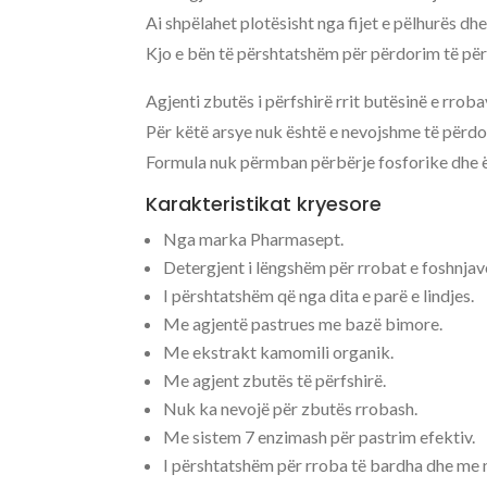
Ai shpëlahet plotësisht nga fijet e pëlhurës d
Kjo e bën të përshtatshëm për përdorim të për
Agjenti zbutës i përfshirë rrit butësinë e rroba
Për këtë arsye nuk është e nevojshme të përdo
Formula nuk përmban përbërje fosforike dhe ë
Karakteristikat kryesore
Nga marka Pharmasept.
Detergjent i lëngshëm për rrobat e foshnjav
I përshtatshëm që nga dita e parë e lindjes.
Me agjentë pastrues me bazë bimore.
Me ekstrakt kamomili organik.
Me agjent zbutës të përfshirë.
Nuk ka nevojë për zbutës rrobash.
Me sistem 7 enzimash për pastrim efektiv.
I përshtatshëm për rroba të bardha dhe me 