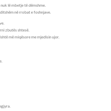
he nuk lë mbetje të dëmshme.
ditshëm në rrobat e foshnjave.
ve.
rni zbutës shtesë.
shtë më miqësore me mjedisin ujor.
e.
ngjyra.