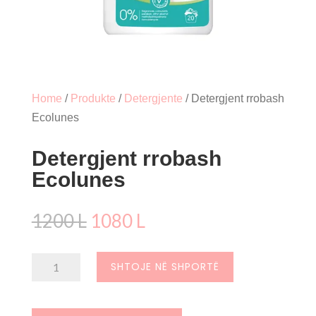
Home
/
Produkte
/
Detergjente
/ Detergjent rrobash
Ecolunes
Detergjent rrobash
Ecolunes
Çmimi
Çmimi
1200
L
1080
L
origjinal
i
qe:
tanishëm
Sasi
SHTOJE NË SHPORTË
1200 L.
është:
Detergjent
1080 L.
rrobash