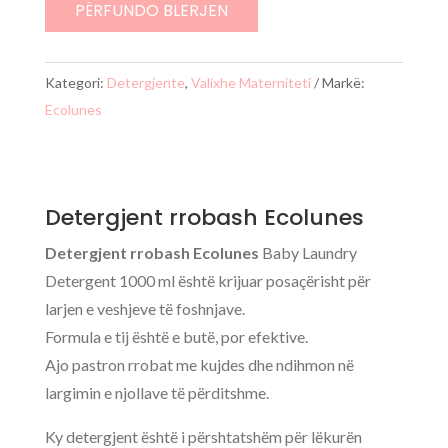
Ecolunes
PËRFUNDO BLERJEN
Kategori:
Detergjente
,
Valixhe Materniteti
Markë:
Ecolunes
Detergjent rrobash Ecolunes
Detergjent rrobash Ecolunes
Baby Laundry
Detergent 1000 ml është krijuar posaçërisht për
larjen e veshjeve të foshnjave.
Formula e tij është e butë, por efektive.
Ajo pastron rrobat me kujdes dhe ndihmon në
largimin e njollave të përditshme.
Ky detergjent është i përshtatshëm për lëkurën