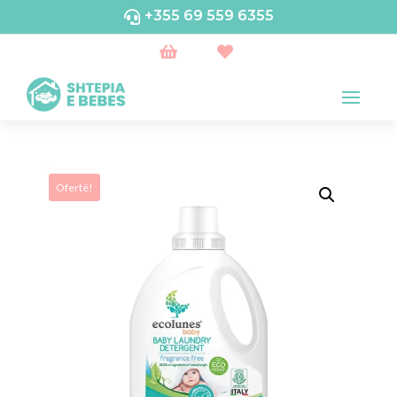
+355 69 559 6355



Ofertë!