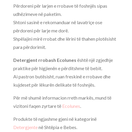
Përdoreni për larjen e rrobave të foshnjës sipas
udhëzimeve në paketim.
Shtoni sasinë e rekomanduar në lavatriçe ose
përdoreni për larje me dorë.
Shpëlajini mirë rrobat dhe lërini të thahen plotësisht
para përdorimit.
Detergjent rrobash Ecolunes
është një zgjedhje
praktike për higjienën e përditshme të bebit.
Ai pastron butësisht, ruan freskinë e rrobave dhe
kujdeset për lëkurën delikate të foshnjës.
Për më shumë informacion rreth markës, mund të
vizitoni faqen zyrtare të
Ecolunes
.
Produkte të ngjashme gjeni në kategorinë
Detergjente
në Shtëpia e Bebes.