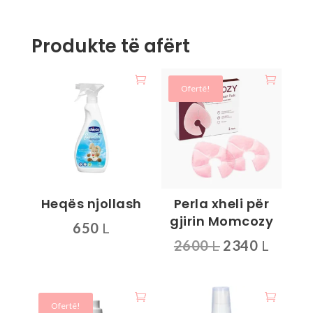
Produkte të afërt
Ofertë!
Heqës njollash
Perla xheli për
gjirin Momcozy
650
L
Çmimi
Çmimi
2600
L
2340
L
origjinal
i
qe:
tanis
2600 L.
është:
Ofertë!