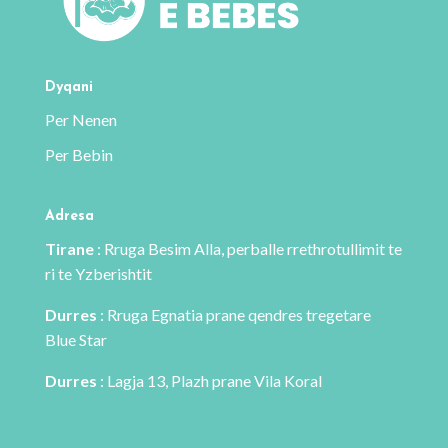
Dyqani
Per Nenen
Per Bebin
Adresa
Tirane
: Rruga Besim Alla, perballe rrethrotullimit te
ri te Yzberishtit
Durres
: Rruga Egnatia prane qendres tregetare
Blue Star
Durres
: Lagja 13, Plazh prane Vila Koral