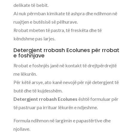
delikate të bebit.
Ai nuk përmban kimikate të ashpra dhe ndihmon në
ruajtjen e butësisë së pëlhurave.
Rrobat mbeten të pastra, të freskëta dhe të
këndshme pas larjes.
Detergjent rrobash Ecolunes për rrobat
e foshnjave
Rrobat e foshnjës janë në kontakt të drejtpërdrejtë
me lëkurën.
Për këtë arsye, ato kanë nevojë për një detergjent të
butë dhe të kujdesshëm.
Detergjent rrobash Ecolunes
është formuluar për
të pastruar pa irrituar lëkurën e ndjeshme.
Formula ndihmon në largimin e papastërtive dhe
njollave.