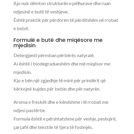
Ajo nuk dëmton strukturën e pëlhurave dhe ruan
ndjesinë e butë të veshjeve.
Është praktik për përdorim të përditshëm në rrobat
e bebit.
Formulë e butë dhe miqësore me
mjedisin
Detergjenti përmban përbërës natyralë.
Ai është i biodegradueshëm dhe më miqësor me
mjedisin.
Kjo e bën një zgjedhje të mirë për prindërit që
kërkojnë kujdes për bebin dhe për natyrën.
Aroma e freskët dhe e këndshme i lë rrobat me
ndjesi pastërtie.
Formula është e përshtatshme për veshje, peshqirë,
çarçafë dhe tekstile të tjera të foshnjës.