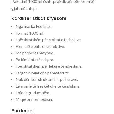
Paketimi 1000 ml është praktik për përdorim të
gjatë në shtëpi.
Karakteristikat kryesore
Nga marka Ecolunes.
Format 1000 ml.
I përshtatshëm për rrobat e foshnjave.
Formulë e butë dhe efektive.
Me përbërës natyralë.
Pa kimikate të ashpra.
I përshtatshëm për lëkurë të ndjeshme.
Largon njollat dhe papastërtitë.
Nuk dëmton strukturën e pëlhurave.
Lë aromë të freskët dhe të këndshme.
I biodegradueshëm.
Miqësor me mjedisin.
Përdorimi