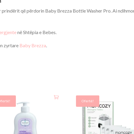
m
r prindërit që përdorin Baby Brezza Bottle Washer Pro. Ai ndihmon
ergjente
në Shtëpia e Bebes.
n zyrtare
Baby Brezza
.
fertë!
Ofertë!