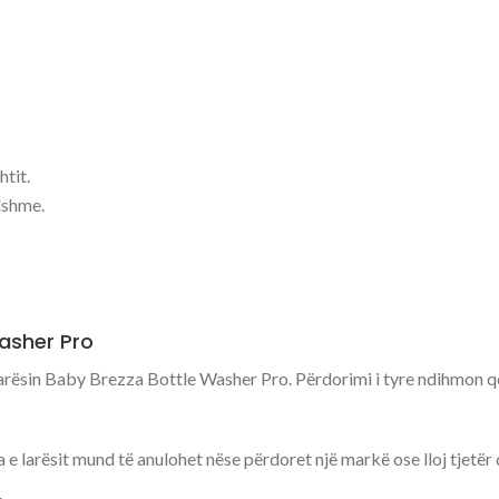
tit.
dshme.
asher Pro
larësin Baby Brezza Bottle Washer Pro. Përdorimi i tyre ndihmon që
 e larësit mund të anulohet nëse përdoret një markë ose lloj tjetër 