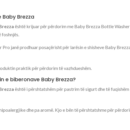
e Baby Brezza
 Brezza
është krijuar për përdorim me Baby Brezza Bottle Washer 
 foshnjës.
Pro janë prodhuar posaçërisht për larësin e shisheve Baby Brezza
roduktin praktik për përdorim të vazhdueshëm.
ësin e biberonave Baby Brezza?
 Brezza
është i përshtatshëm për pastrim të sigurt dhe të fuqishë
, hipoalergjike dhe pa aromë. Kjo e bën të përshtatshme për përdor