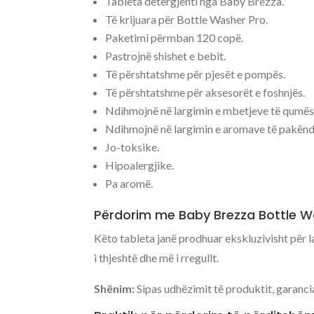
Tableta detergjenti nga Baby Brezza.
Të krijuara për Bottle Washer Pro.
Paketimi përmban 120 copë.
Pastrojnë shishet e bebit.
Të përshtatshme për pjesët e pompës.
Të përshtatshme për aksesorët e foshnjës.
Ndihmojnë në largimin e mbetjeve të qumësh
Ndihmojnë në largimin e aromave të pakën
Jo-toksike.
Hipoalergjike.
Pa aromë.
Përdorim me Baby Brezza Bottle W
Këto tableta janë prodhuar ekskluzivisht për 
i thjeshtë dhe më i rregullt.
Shënim:
Sipas udhëzimit të produktit, garancia