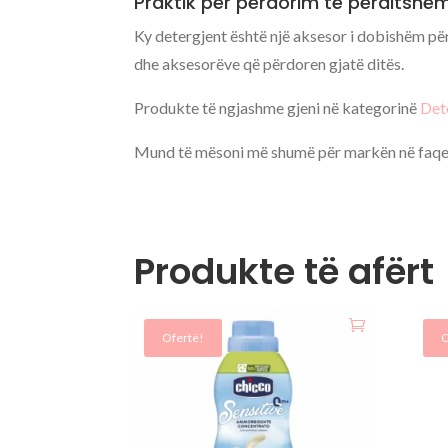
Praktik për përdorim të përditshë
Ky detergjent është një aksesor i dobishëm pë
dhe aksesorëve që përdoren gjatë ditës.
Produkte të ngjashme gjeni në kategorinë
Det
Mund të mësoni më shumë për markën në faqe
Produkte të afërt
Ofertë!
O