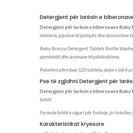
Detergjent për larësin e biberonav
Detergjent për larësin e biberonave Baby
shisheve, pjesëve të pompës dhe aksesorëve të
Baby Brezza Detergent Tablets Bottle Washer 
qumështit dhe aromave të pakëndshme.
Paketimi përmban 120 tableta, duke e bërë p
Pse të zgjidhni Detergjent për lar
Detergjent për larësin e biberonave Baby
bebit.
Formula është e sigurt për foshnje, jo-toksike
Karakteristikat kryesore