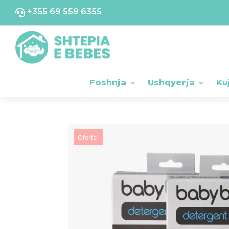
+355 69 559 6355

Foshnja
Ushqyerja
Ku
Ofertë!