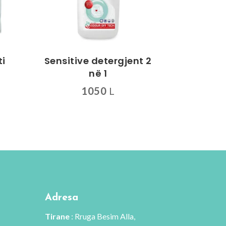
ti
Sensitive detergjent 2
në 1
mimi
1050
L
anishëm
shtë:
510 L.
Adresa
Tirane
: Rruga Besim Alla,