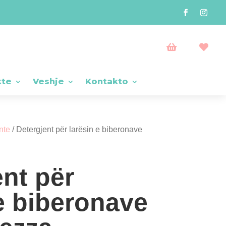


kte
Veshje
Kontakto
nte
/ Detergjent për larësin e biberonave
ent për
 e biberonave