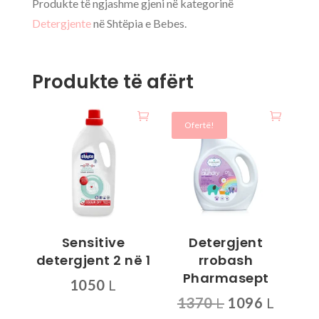
Produkte të ngjashme gjeni në kategorinë
Detergjente
në Shtëpia e Bebes.
Produkte të afërt
Ofertë!
Sensitive
Detergjent
detergjent 2 në 1
rrobash
Pharmasept
1050
L
Çmimi
Çmimi
1370
L
1096
L