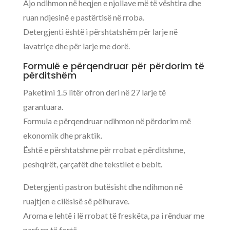
Ajo ndihmon në heqjen e njollave më të vështira dhe
ruan ndjesinë e pastërtisë në rroba.
Detergjenti është i përshtatshëm për larje në
lavatriçe dhe për larje me dorë.
Formulë e përqendruar për përdorim të
përditshëm
Paketimi 1.5 litër ofron deri në 27 larje të
garantuara.
Formula e përqendruar ndihmon në përdorim më
ekonomik dhe praktik.
Është e përshtatshme për rrobat e përditshme,
peshqirët, çarçafët dhe tekstilet e bebit.
Detergjenti pastron butësisht dhe ndihmon në
ruajtjen e cilësisë së pëlhurave.
Aroma e lehtë i lë rrobat të freskëta, pa i rënduar me
parfum të fortë.