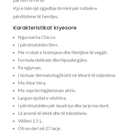
Kjo e bën një zgjedhje të mirë për rutinën e
përditshme të familjes.
Karakteristikat kryesore
Nga marka Chicco.
I përshtatshëm 0m+.
Për rrobat e foshnjave dhe fëmijëve të vegjël.
Formula delikate dhe hipoalergjike.
Pa ngjyrues.
I testuar dermatologjikisht në lëkurë të ndjeshme.
Me Aloe Vera.
Me veprim higjienizues aktiv.
Largon njollat e vështira.
I përshtatshëm për lavatriçe dhe larje me dorë.
Lë aromë të lehtë dhe të këndshme.
Vëllimi 1.5 L.
Ofron deri në 27 larje.