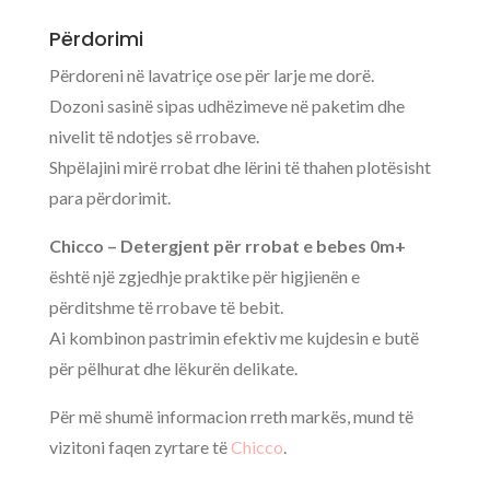
Përdorimi
Përdoreni në lavatriçe ose për larje me dorë.
Dozoni sasinë sipas udhëzimeve në paketim dhe
nivelit të ndotjes së rrobave.
Shpëlajini mirë rrobat dhe lërini të thahen plotësisht
para përdorimit.
Chicco – Detergjent për rrobat e bebes 0m+
është një zgjedhje praktike për higjienën e
përditshme të rrobave të bebit.
Ai kombinon pastrimin efektiv me kujdesin e butë
për pëlhurat dhe lëkurën delikate.
Për më shumë informacion rreth markës, mund të
vizitoni faqen zyrtare të
Chicco
.