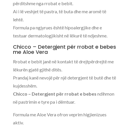
përditshme nga rrobat e bebit.
Ai i lë veshjet të pastra, të buta dhe me aromë të
lehtë.
Formula pa ngjyrues është hipoalergjike dhe e
testuar dermatologjikisht në lëkurë të ndjeshme.
Chicco – Detergjent për rrobat e bebes
me Aloe Vera
Rrobat e bebit janë në kontakt të drejtpërdrejtë me
lëkurën gjatë gjithë ditës.
Prandaj kanë nevojë për një detergjent të butë dhe të
kujdesshëm.
Chicco – Detergjent për rrobat e bebes
ndihmon
në pastrimin e tyre pa i dëmtuar.
Formula me Aloe Vera ofron veprim higjienizues
aktiv.