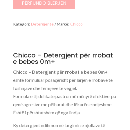
Detergjent
PËRFUNDO BLERJEN
për
rrobat
Kategori:
Detergjente
Markë:
Chicco
e
bebes
Chicco – Detergjent për rrobat
e bebes 0m+
Chicco – Detergjent për rrobat e bebes 0m+
është formuluar posaçërisht për larjen e rrobave të
foshnjave dhe fëmijëve të vegjël.
Formula e tij delikate pastron në mënyrë efektive, pa
qenë agresive me pëlhurat dhe lëkurën e ndjeshme.
Është i përshtatshëm që nga lindja.
Ky detergjent ndihmon në largimin e njollave të