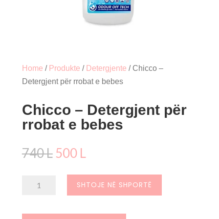
Home
/
Produkte
/
Detergjente
/ Chicco –
Detergjent për rrobat e bebes
Chicco – Detergjent për
rrobat e bebes
Çmimi
Çmimi
740
L
500
L
origjinal
i
qe:
tanishëm
Sasi
SHTOJE NË SHPORTË
740 L.
është:
Chicco
500 L.
–