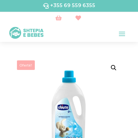
+355 69 559 6355



Ofertë!