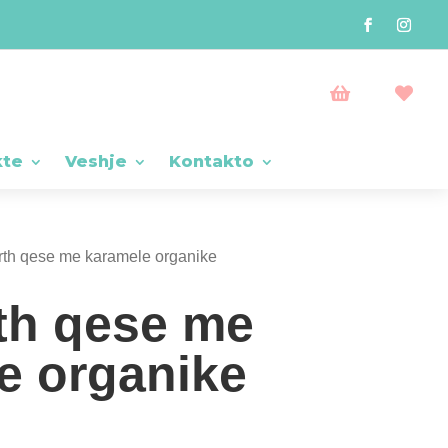


kte
Veshje
Kontakto
th qese me karamele organike
th qese me
e organike