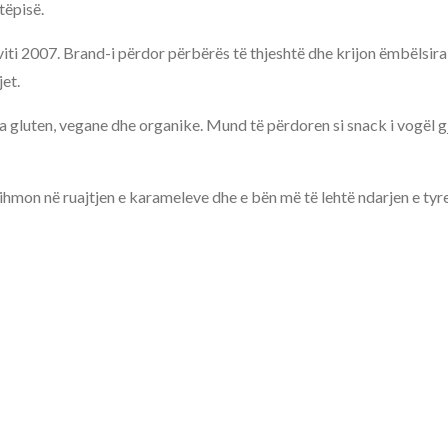
tëpisë.
i 2007. Brand-i përdor përbërës të thjeshtë dhe krijon ëmbëlsira 
et.
pa gluten, vegane dhe organike. Mund të përdoren si snack i vogël gj
ihmon në ruajtjen e karameleve dhe e bën më të lehtë ndarjen e ty