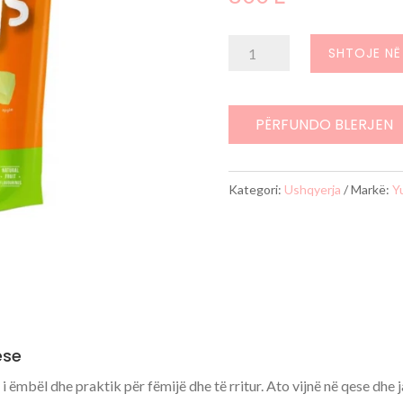
Sasi
SHTOJE NË
YumEarth
qese
me
PËRFUNDO BLERJEN
karamele
organike
Kategori:
Ushqyerja
Markë:
Y
ese
 i ëmbël dhe praktik për fëmijë dhe të rritur. Ato vijnë në qese dhe 