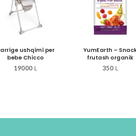
arrige ushqimi per
YumEarth – Snac
bebe Chicco
frutash organik
19000
L
350
L