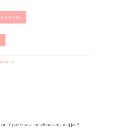
 SHPORTË
umEarth
janë të paketuara individualisht, ndaj janë