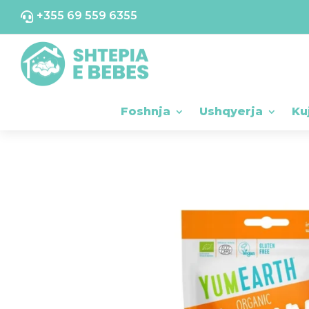
+355 69 559 6355

Foshnja
Ushqyerja
Ku