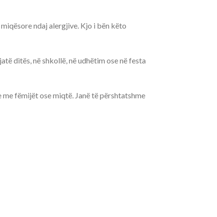
miqësore ndaj alergjive. Kjo i bën këto
atë ditës, në shkollë, në udhëtim ose në festa
re me fëmijët ose miqtë. Janë të përshtatshme