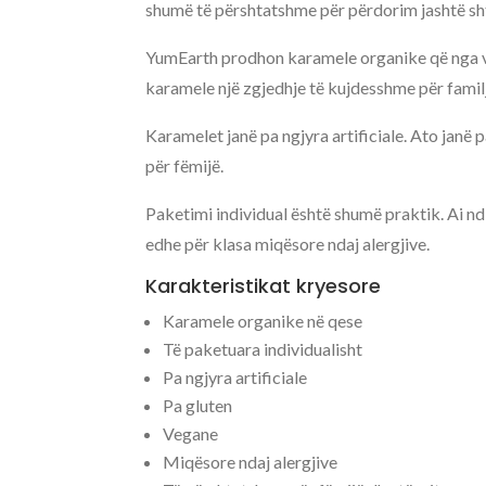
shumë të përshtatshme për përdorim jashtë sh
YumEarth prodhon karamele organike që nga vit
karamele një zgjedhje të kujdesshme për familj
Karamelet janë pa ngjyra artificiale. Ato janë 
për fëmijë.
Paketimi individual është shumë praktik. Ai nd
edhe për klasa miqësore ndaj alergjive.
Karakteristikat kryesore
Karamele organike në qese
Të paketuara individualisht
Pa ngjyra artificiale
Pa gluten
Vegane
Miqësore ndaj alergjive