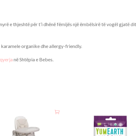
ë e thjeshtë për t’i dhënë fëmijës një ëmbëlsirë të vogël gjatë di
ër karamele organike dhe allergy-friendly.
qyerja
në Shtëpia e Bebes.