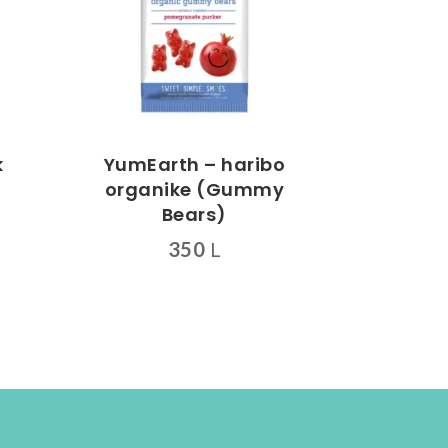
k
YumEarth – haribo
organike (Gummy
Bears)
350
L