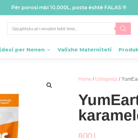
Për porosi mbi 10,000L, posta është FALAS !!!
Products
search
jdesi per Nenen
Valixhe Materniteti
Produ
Home
/
Ushqyerja
/ YumEar
YumEar
karamel
800
L