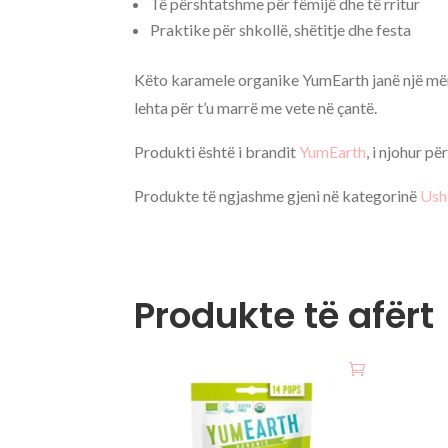
Të përshtatshme për fëmijë dhe të rritur
Praktike për shkollë, shëtitje dhe festa
Këto karamele organike YumEarth janë një mënyr
lehta për t’u marrë me vete në çantë.
Produkti është i brandit
YumEarth
, i njohur p
Produkte të ngjashme gjeni në kategorinë
Ush
Produkte të afërt