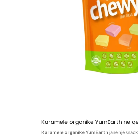
Karamele organike YumEarth në q
Karamele organike YumEarth
janë një snack