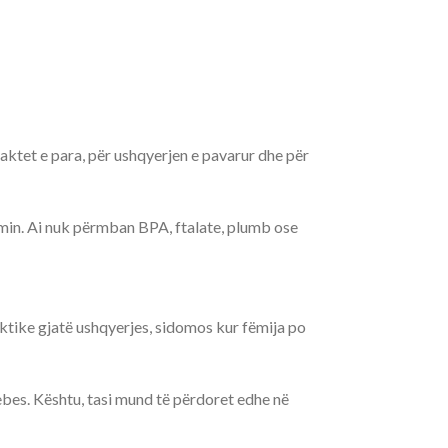
aktet e para, për ushqyerjen e pavarur dhe për
imin. Ai nuk përmban BPA, ftalate, plumb ose
aktike gjatë ushqyerjes, sidomos kur fëmija po
ebes. Kështu, tasi mund të përdoret edhe në