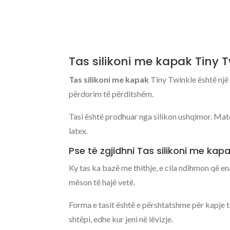
Tas silikoni me kapak Tiny 
Tas silikoni me kapak
Tiny Twinkle është një 
përdorim të përditshëm.
Tasi është prodhuar nga silikon ushqimor. Mate
latex.
Pse të zgjidhni Tas silikoni me kap
Ky tas ka bazë me thithje, e cila ndihmon që e
mëson të hajë vetë.
Forma e tasit është e përshtatshme për kapje 
shtëpi, edhe kur jeni në lëvizje.