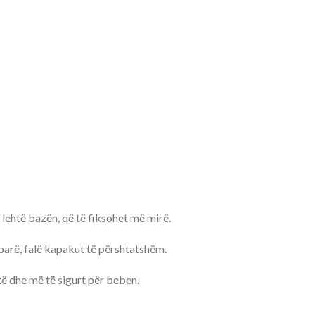
 lehtë bazën, që të fiksohet më mirë.
 parë, falë kapakut të përshtatshëm.
të dhe më të sigurt për beben.