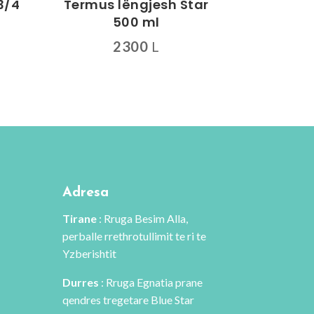
 3/4
Termus lëngjesh Star
500 ml
Interval
2300
L
çmimesh:
3400 L
deri
më
3900 L
Adresa
Tirane
: Rruga Besim Alla,
perballe rrethrotullimit te ri te
Yzberishtit
Durres
: Rruga Egnatia prane
qendres tregetare Blue Star