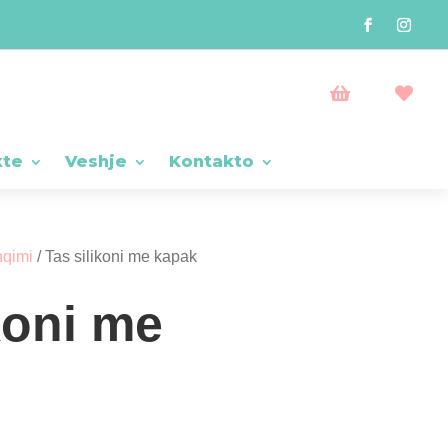


kte
Veshje
Kontakto
hqimi
/ Tas silikoni me kapak
koni me