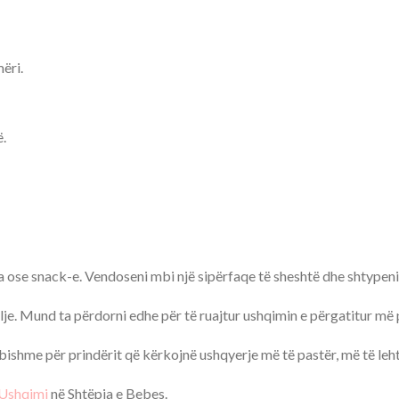
ëri.
ë.
ra ose snack-e. Vendoseni mbi një sipërfaqe të sheshtë dhe shtypeni
ilje. Mund ta përdorni edhe për të ruajtur ushqimin e përgatitur më
bishme për prindërit që kërkojnë ushqyerje më të pastër, më të leh
 Ushqimi
në Shtëpia e Bebes.