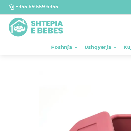
+355 69 559 6355

Foshnja
Ushqyerja
Ku