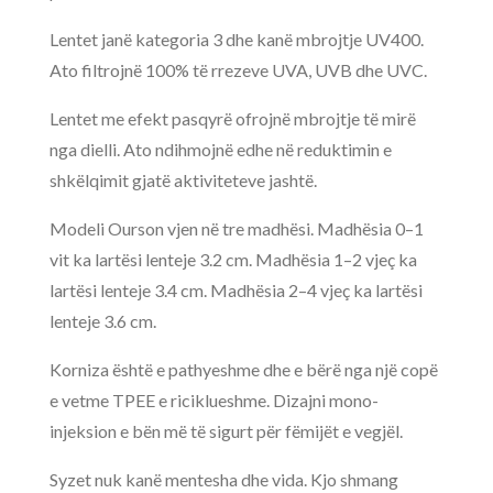
Lentet janë kategoria 3 dhe kanë mbrojtje UV400.
Ato filtrojnë 100% të rrezeve UVA, UVB dhe UVC.
Lentet me efekt pasqyrë ofrojnë mbrojtje të mirë
nga dielli. Ato ndihmojnë edhe në reduktimin e
shkëlqimit gjatë aktiviteteve jashtë.
Modeli Ourson vjen në tre madhësi. Madhësia 0–1
vit ka lartësi lenteje 3.2 cm. Madhësia 1–2 vjeç ka
lartësi lenteje 3.4 cm. Madhësia 2–4 vjeç ka lartësi
lenteje 3.6 cm.
Korniza është e pathyeshme dhe e bërë nga një copë
e vetme TPEE e riciklueshme. Dizajni mono-
injeksion e bën më të sigurt për fëmijët e vegjël.
Syzet nuk kanë mentesha dhe vida. Kjo shmang