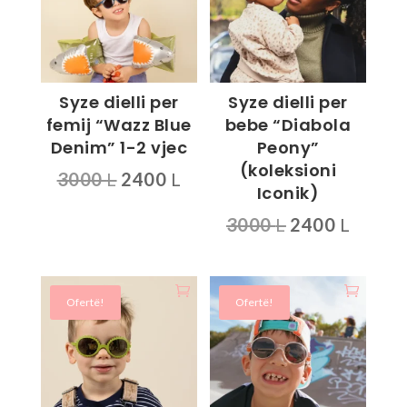
Syze dielli per
Syze dielli per
femij “Wazz Blue
bebe “Diabola
Denim” 1-2 vjec
Peony”
(koleksioni
Çmimi
Çmimi
3000
L
2400
L
Iconik)
origjinal
i
Çmimi
Çmimi
3000
L
2400
L
qe:
tanishëm
origjinal
i
3000 L.
është:
Ky
qe:
tanis
2400 L.
produkt
3000 L.
është:
ka
Ofertë!
Ofertë!
2400 L
disa
variante.
Mundësitë
mund