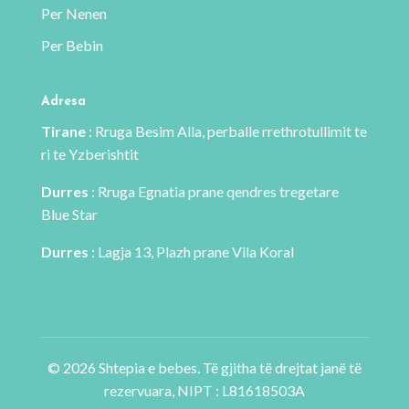
Per Nenen
produktit
Per Bebin
Adresa
Tirane
: Rruga Besim Alla, perballe rrethrotullimit te
ri te Yzberishtit
Durres
: Rruga Egnatia prane qendres tregetare
Blue Star
Durres
: Lagja 13, Plazh prane Vila Koral
© 2026 Shtepia e bebes. Të gjitha të drejtat janë të
rezervuara, NIPT : L81618503A