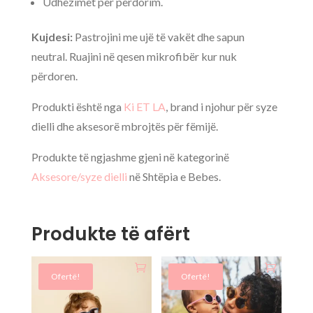
Udhëzimet për përdorim.
Kujdesi:
Pastrojini me ujë të vakët dhe sapun
neutral. Ruajini në qesen mikrofibër kur nuk
përdoren.
Produkti është nga
Ki ET LA
, brand i njohur për syze
dielli dhe aksesorë mbrojtës për fëmijë.
Produkte të ngjashme gjeni në kategorinë
Aksesore/syze dielli
në Shtëpia e Bebes.
Produkte të afërt
Ofertë!
Ofertë!