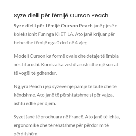
(koleksioni
Fun)
Syze dielli për fëmijë Ourson Peach
Syze dielli për fëmijë Ourson Peach
janë pjesë e
koleksionit Fun nga Ki ET LA. Ato janë krijuar për
bebe dhe fëmijë nga 0 deri në 4 vjeç.
Modeli Ourson ka formë ovale dhe detaje të ëmbla
në stil arushi. Korniza ka veshë arushi dhe një surrat
të vogël të gdhendur.
Ngjyra Peach i jep syzeve një pamje të butë dhe të
këndshme. Ato janë të përshtatshme si për vajza,
ashtu edhe për djem.
Syzet janë të prodhuara në Francë. Ato janë të lehta,
ergonomike dhe të rehatshme për përdorim të
përditshëm.