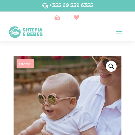
+355 69 559 6355



Ofertë!