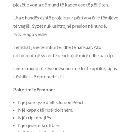
pjesët e vogla që mund të kapen ose të gëlltiten.
Ura e hundës është projektuar për fytyrën e fëmijëve
të vegjël. Syzet nuk ushtrojnë presion në hundë,
fytyrë apo veshë.
Tëmthat janë të shkurtër dhe të harkuar. Ato
ndihmojnë që syzet të qëndrojnë mirë edhe pa rrip.
Lentet mund të zëvendësohen me lente optike, sipas
këshillës së optometristit.
Paketimi përmban:
Një palë syze dielli Ourson Peach.
Një kapak të ripërdorshëm.
Një rrip mbajtës.
Një qese mikrofibre.