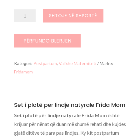
Sasi
SHTOJE NË SHPORTË
Set
i
plotë
PËRFUNDO BLERJEN
për
lindje
Kategori:
Postpartum
,
Valixhe Materniteti
Markë:
natyrale
Fridamom
Frida
Mom
Set i plotë për lindje natyrale Frida Mom
Set i plotë për lindje natyrale Frida Mom
është
krijuar për nënat që duan më shumë rehati dhe kujdes
gjatë ditëve të para pas lindjes. Ky kit postpartum