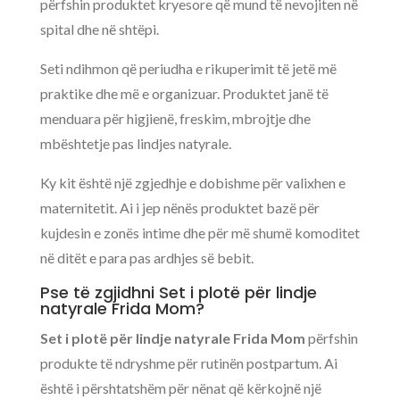
përfshin produktet kryesore që mund të nevojiten në
spital dhe në shtëpi.
Seti ndihmon që periudha e rikuperimit të jetë më
praktike dhe më e organizuar. Produktet janë të
menduara për higjienë, freskim, mbrojtje dhe
mbështetje pas lindjes natyrale.
Ky kit është një zgjedhje e dobishme për valixhen e
maternitetit. Ai i jep nënës produktet bazë për
kujdesin e zonës intime dhe për më shumë komoditet
në ditët e para pas ardhjes së bebit.
Pse të zgjidhni Set i plotë për lindje
natyrale Frida Mom?
Set i plotë për lindje natyrale Frida Mom
përfshin
produkte të ndryshme për rutinën postpartum. Ai
është i përshtatshëm për nënat që kërkojnë një