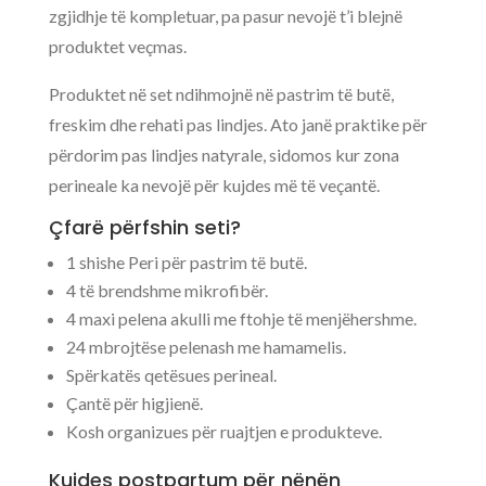
zgjidhje të kompletuar, pa pasur nevojë t’i blejnë
produktet veçmas.
Produktet në set ndihmojnë në pastrim të butë,
freskim dhe rehati pas lindjes. Ato janë praktike për
përdorim pas lindjes natyrale, sidomos kur zona
perineale ka nevojë për kujdes më të veçantë.
Çfarë përfshin seti?
1 shishe Peri për pastrim të butë.
4 të brendshme mikrofibër.
4 maxi pelena akulli me ftohje të menjëhershme.
24 mbrojtëse pelenash me hamamelis.
Spërkatës qetësues perineal.
Çantë për higjienë.
Kosh organizues për ruajtjen e produkteve.
Kujdes postpartum për nënën