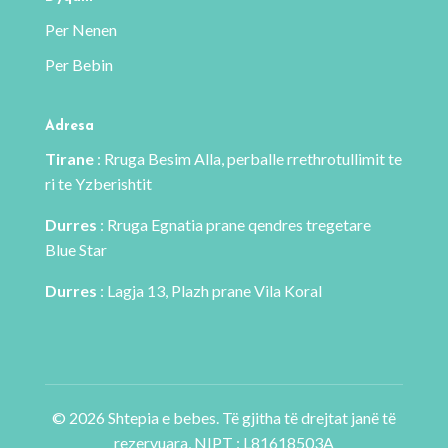
faqja
faqja
Per Nenen
e
e
Per Bebin
produktit
produktit
Adresa
Tirane
: Rruga Besim Alla, perballe rrethrotullimit te
ri te Yzberishtit
Durres
: Rruga Egnatia prane qendres tregetare
Blue Star
Durres
: Lagja 13, Plazh prane Vila Koral
© 2026 Shtepia e bebes. Të gjitha të drejtat janë të
rezervuara, NIPT : L81618503A