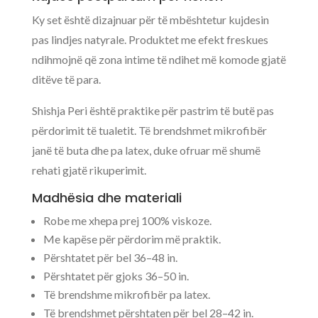
Ky set është dizajnuar për të mbështetur kujdesin
pas lindjes natyrale. Produktet me efekt freskues
ndihmojnë që zona intime të ndihet më komode gjatë
ditëve të para.
Shishja Peri është praktike për pastrim të butë pas
përdorimit të tualetit. Të brendshmet mikrofibër
janë të buta dhe pa latex, duke ofruar më shumë
rehati gjatë rikuperimit.
Madhësia dhe materiali
Robe me xhepa prej 100% viskoze.
Me kapëse për përdorim më praktik.
Përshtatet për bel 36–48 in.
Përshtatet për gjoks 36–50 in.
Të brendshme mikrofibër pa latex.
Të brendshmet përshtaten për bel 28–42 in.