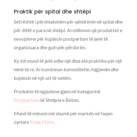
Praktik për spital dhe shtëpi
Seti është i përshtatshëm për qëndrimin në spital dhe
për ditët e para në shtëpi. Ai ndihmon që produktet e
nevojshme për kujdesin postpartum të jenë të
organizuara dhe gati për përdorim.
Ky kit mund të jetë edhe një dhuratë praktike për një
nënë të re. Ai kombinon komoditetin, higjienën dhe
kujdesin në një set të vetëm.
Produkte të ngjashme gjeni në kategorinë
Postpartum
në Shtëpia e Bebes.
Mund të mësoni më shumë për markën në faqen
zyrtare
Frida Mom
.