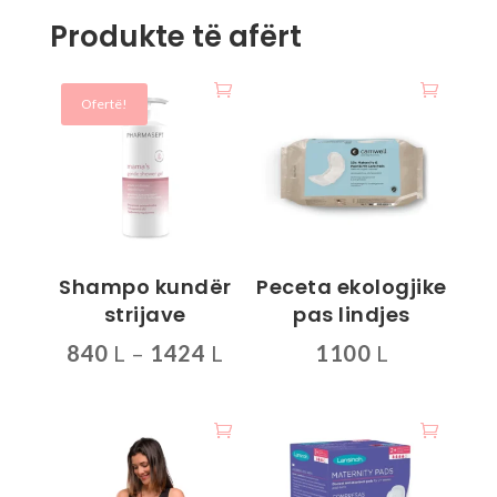
Produkte të afërt
Ofertë!
Shampo kundër
Peceta ekologjike
strijave
pas lindjes
Interval
840
L
–
1424
L
1100
L
çmimesh:
Ky
840 L
produkt
deri
ka
më
disa
1424 L
variante.