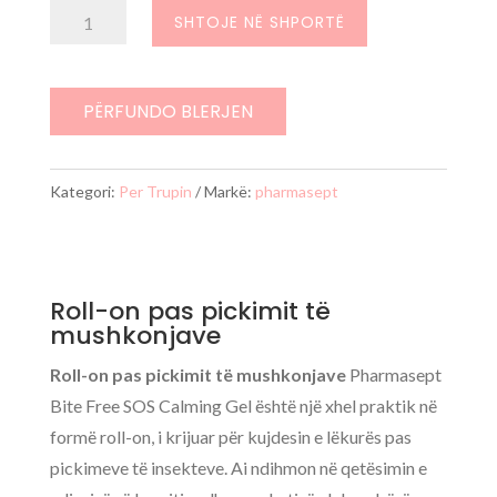
qe:
tanishëm
Sasi
SHTOJE NË SHPORTË
530 L.
është:
Roll-
390 L.
on
pas
PËRFUNDO BLERJEN
pickimit
të
Kategori:
Per Trupin
Markë:
pharmasept
mushkonjave
Roll-on pas pickimit të
mushkonjave
Roll-on pas pickimit të mushkonjave
Pharmasept
Bite Free SOS Calming Gel është një xhel praktik në
formë roll-on, i krijuar për kujdesin e lëkurës pas
pickimeve të insekteve. Ai ndihmon në qetësimin e