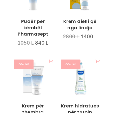
Pudër për
Krem dielli që
këmbët
nga lindja
Pharmasept
Çmimi
Çmimi
2800
L
1400
L
Çmimi
Çmimi
1050
L
840
L
origjinal
i
origjinal
i
qe:
tanis
qe:
tanishëm
2800 L.
është:
1050 L.
është:
1400 L
Ofertë!
Ofertë!
840 L.
Krem për
Krem hidratues
thembra
për trupin