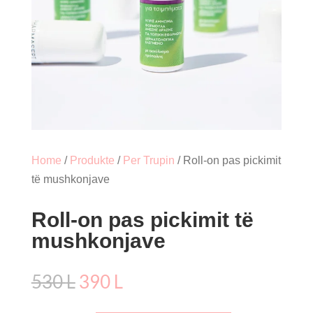
Home
/
Produkte
/
Per Trupin
/ Roll-on pas pickimit
të mushkonjave
Roll-on pas pickimit të
mushkonjave
Çmimi
Çmimi
530
L
390
L
origjinal
i