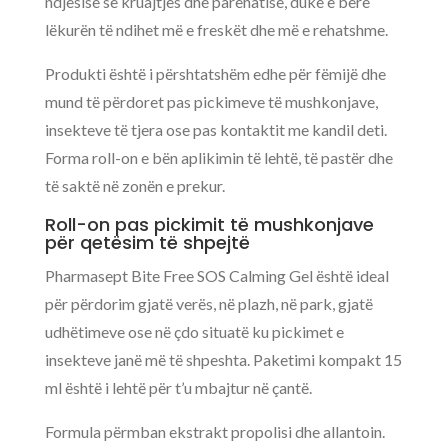
ndjesisë së kruajtjes dhe parehatisë, duke e bërë
lëkurën të ndihet më e freskët dhe më e rehatshme.
Produkti është i përshtatshëm edhe për fëmijë dhe
mund të përdoret pas pickimeve të mushkonjave,
insekteve të tjera ose pas kontaktit me kandil deti.
Forma roll-on e bën aplikimin të lehtë, të pastër dhe
të saktë në zonën e prekur.
Roll-on pas pickimit të mushkonjave
për qetësim të shpejtë
Pharmasept Bite Free SOS Calming Gel është ideal
për përdorim gjatë verës, në plazh, në park, gjatë
udhëtimeve ose në çdo situatë ku pickimet e
insekteve janë më të shpeshta. Paketimi kompakt 15
ml është i lehtë për t’u mbajtur në çantë.
Formula përmban ekstrakt propolisi dhe allantoin.