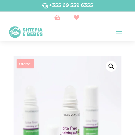
+355 69 559 6355



Ofertë!