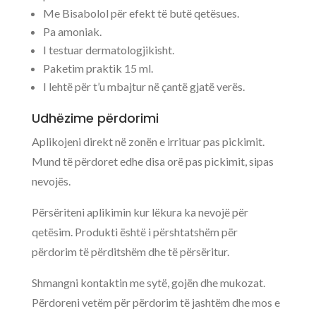
Me Bisabolol për efekt të butë qetësues.
Pa amoniak.
I testuar dermatologjikisht.
Paketim praktik 15 ml.
I lehtë për t’u mbajtur në çantë gjatë verës.
Udhëzime përdorimi
Aplikojeni direkt në zonën e irrituar pas pickimit.
Mund të përdoret edhe disa orë pas pickimit, sipas
nevojës.
Përsëriteni aplikimin kur lëkura ka nevojë për
qetësim. Produkti është i përshtatshëm për
përdorim të përditshëm dhe të përsëritur.
Shmangni kontaktin me sytë, gojën dhe mukozat.
Përdoreni vetëm për përdorim të jashtëm dhe mos e