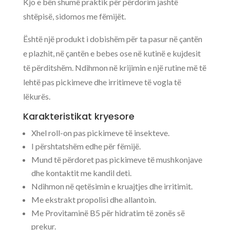
Kjo e bën shumë praktik për përdorim jashtë
shtëpisë, sidomos me fëmijët.
Është një produkt i dobishëm për ta pasur në çantën
e plazhit, në çantën e bebes ose në kutinë e kujdesit
të përditshëm. Ndihmon në krijimin e një rutine më të
lehtë pas pickimeve dhe irritimeve të vogla të
lëkurës.
Karakteristikat kryesore
Xhel roll-on pas pickimeve të insekteve.
I përshtatshëm edhe për fëmijë.
Mund të përdoret pas pickimeve të mushkonjave
dhe kontaktit me kandil deti.
Ndihmon në qetësimin e kruajtjes dhe irritimit.
Me ekstrakt propolisi dhe allantoin.
Me Provitaminë B5 për hidratim të zonës së
prekur.