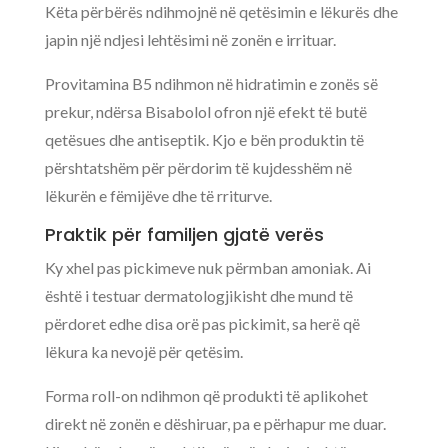
Këta përbërës ndihmojnë në qetësimin e lëkurës dhe
japin një ndjesi lehtësimi në zonën e irrituar.
Provitamina B5 ndihmon në hidratimin e zonës së
prekur, ndërsa Bisabolol ofron një efekt të butë
qetësues dhe antiseptik. Kjo e bën produktin të
përshtatshëm për përdorim të kujdesshëm në
lëkurën e fëmijëve dhe të rriturve.
Praktik për familjen gjatë verës
Ky xhel pas pickimeve nuk përmban amoniak. Ai
është i testuar dermatologjikisht dhe mund të
përdoret edhe disa orë pas pickimit, sa herë që
lëkura ka nevojë për qetësim.
Forma roll-on ndihmon që produkti të aplikohet
direkt në zonën e dëshiruar, pa e përhapur me duar.