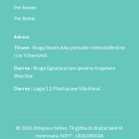
Per Nenen
Per Bebin
Adresa
Tirane
: Rruga Besim Alla, perballe rrethrotullimit te
ri te Yzberishtit
Durres
: Rruga Egnatia prane qendres tregetare
Blue Star
Durres
: Lagja 13, Plazh prane Vila Koral
© 2026 Shtepia e bebes. Të gjitha të drejtat janë të
rezervuara, NIPT : L81618503A