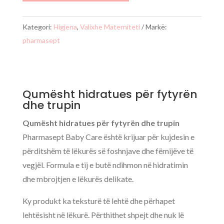
fytyrën
dhe
Kategori:
Higjena
,
Valixhe Materniteti
Markë:
trupin
pharmasept
Qumësht hidratues për fytyrën
dhe trupin
Qumësht hidratues për fytyrën dhe trupin
Pharmasept Baby Care është krijuar për kujdesin e
përditshëm të lëkurës së foshnjave dhe fëmijëve të
vegjël. Formula e tij e butë ndihmon në hidratimin
dhe mbrojtjen e lëkurës delikate.
Ky produkt ka teksturë të lehtë dhe përhapet
lehtësisht në lëkurë. Përthithet shpejt dhe nuk lë