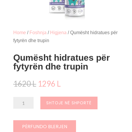
Home
/
Foshnja
/
Higjena
/ Qumësht hidratues për
fytyrën dhe trupin
Qumësht hidratues për
fytyrën dhe trupin
Çmimi
Çmimi
1620
L
1296
L
origjinal
i
qe:
tanishëm
Sasi
SHTOJE NË SHPORTË
1620 L.
është:
Qumësht
1296 L.
hidratues
për
PËRFUNDO BLERJEN