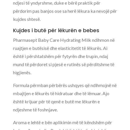
ndjesi të yndyrshme, duke e bërë praktik për
përdorim pas banjos ose sa herë lëkura ka nevojë për
kujdes shtesë.
Kujdes i butë për lëkurën e bebes
Pharmasept Baby Care Hydrating Milk ndihmon në
ruajtjen e butësisë dhe elasticitetit të lëkurës. Ai
është i përshtatshëm për fytyrën dhe trupin, ndaj
mund të përdoret si pjesë e rutinës së përditshme të
higjienës.
Formula përmban përbërës ushqyes që ndihmojnë në
mbajtjen e lëkurës të hidratuar dhe të lëmuar. Ajo
është krijuar për të qenë e butë me lëkurën e
ndjeshme të foshnjave.
Aroma e lehtë e bën aplikimin më të këndshëm për