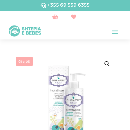
+355 69 559 6355



Ofertë!