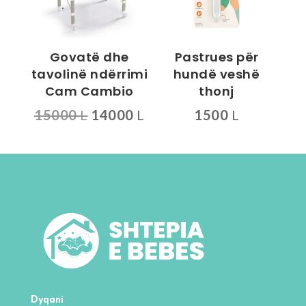
mund
të
zgjidhen
Govatë dhe
Pastrues për
te
tavolinë ndërrimi
hundë veshë
faqja
Cam Cambio
thonj
e
Çmimi
Çmimi
15000
L
14000
L
1500
L
produktit
origjinal
i
qe:
tanishëm
15000 L.
është:
14000 L.
Dyqani