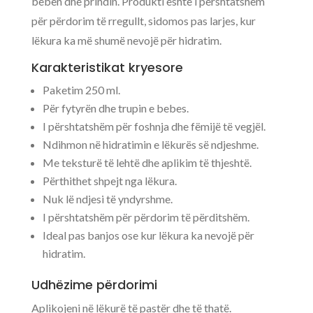
beben dhe prindin. Produkti është i përshtatshëm
për përdorim të rregullt, sidomos pas larjes, kur
lëkura ka më shumë nevojë për hidratim.
Karakteristikat kryesore
Paketim 250 ml.
Për fytyrën dhe trupin e bebes.
I përshtatshëm për foshnja dhe fëmijë të vegjël.
Ndihmon në hidratimin e lëkurës së ndjeshme.
Me teksturë të lehtë dhe aplikim të thjeshtë.
Përthithet shpejt nga lëkura.
Nuk lë ndjesi të yndyrshme.
I përshtatshëm për përdorim të përditshëm.
Ideal pas banjos ose kur lëkura ka nevojë për
hidratim.
Udhëzime përdorimi
Aplikojeni në lëkurë të pastër dhe të thatë.