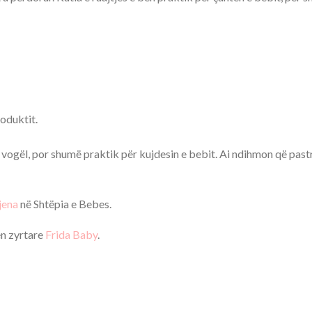
oduktit.
 vogël, por shumë praktik për kujdesin e bebit. Ai ndihmon që pastri
jena
në Shtëpia e Bebes.
n zyrtare
Frida Baby
.