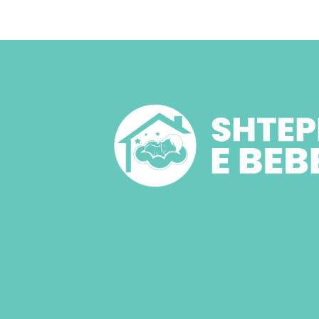
disa
varia
Mund
mun
të
zgji
te
faqja
e
prod