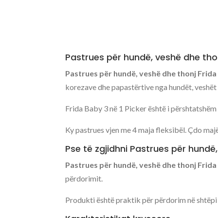
Pastrues për hundë, veshë dhe tho
Pastrues për hundë, veshë dhe thonj Frid
korezave dhe papastërtive nga hundët, veshët 
Frida Baby 3 në 1 Picker është i përshtatshëm p
Ky pastrues vjen me 4 maja fleksibël. Çdo maj
Pse të zgjidhni Pastrues për hundë
Pastrues për hundë, veshë dhe thonj Frid
përdorimit.
Produkti është praktik për përdorim në shtëpi 