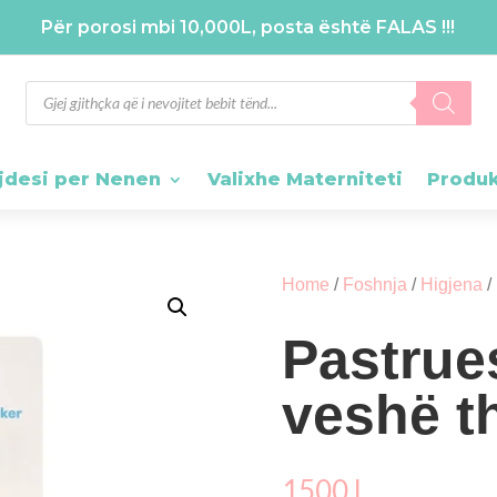
Për porosi mbi 10,000L, posta është FALAS !!!
Products
search
jdesi per Nenen
Valixhe Materniteti
Produ
Home
/
Foshnja
/
Higjena
/
Pastrue
veshë t
1500
L