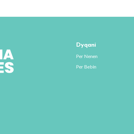
801 L.
nte.
ësitë
d
Dyqani
dhen
Per Nenen
Per Bebin
uktit