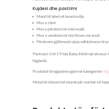
Kujdesi dhe pastrimi
Mund të lahet në lavastovilje.
Mos e zieni.
Mos e përdorni në mikrovalë.
Mos e vendosni në sterilizues me avull.
Përdoreni gjithmonë sipas udhëzimeve të pr
Pastruesi 3 në 1 Frida Baby është një aksesor i
higjienik.
Produkte të ngjashme gjeni në kategorinë
Hig
Mund të mësoni më shumë për markën në faqe