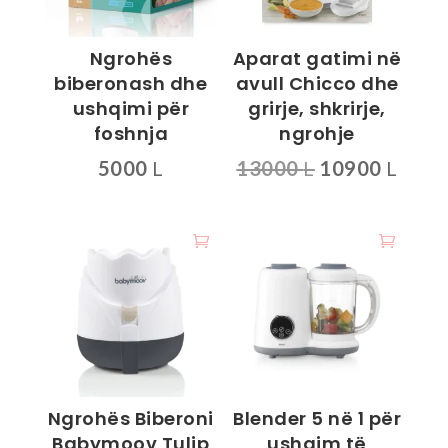
Ngrohës
Aparat gatimi në
biberonash dhe
avull Chicco dhe
ushqimi për
grirje, shkrirje,
foshnja
ngrohje
Çmimi
Çmim
5000
L
13000
L
10900
L
origjinal
i
qe:
tani
13000 L.
është
1090
Ngrohës Biberoni
Blender 5 në 1 për
Babymoov Tulip
ushqim të