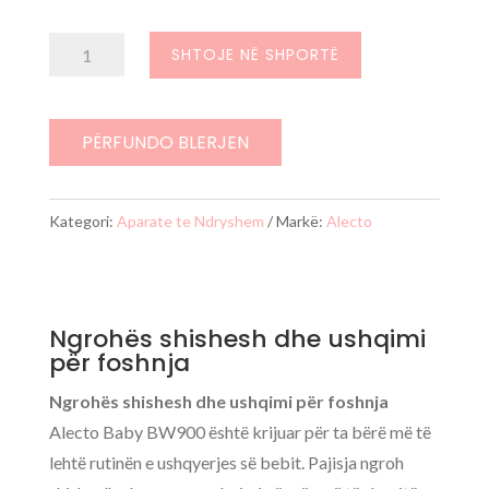
Sasi
SHTOJE NË SHPORTË
Ngrohës
shishesh
dhe
PËRFUNDO BLERJEN
ushqimi
për
Kategori:
Aparate te Ndryshem
Markë:
Alecto
foshnja
Ngrohës shishesh dhe ushqimi
për foshnja
Ngrohës shishesh dhe ushqimi për foshnja
Alecto Baby BW900 është krijuar për ta bërë më të
lehtë rutinën e ushqyerjes së bebit. Pajisja ngroh