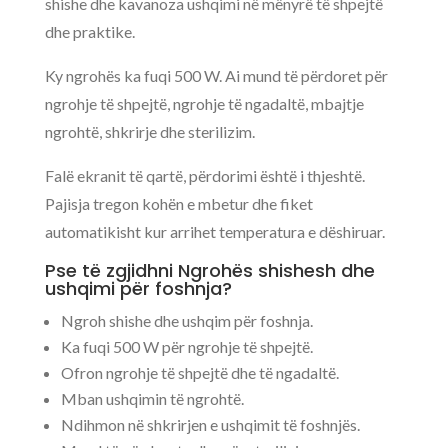
shishe dhe kavanoza ushqimi në mënyrë të shpejtë
dhe praktike.
Ky ngrohës ka fuqi 500 W. Ai mund të përdoret për
ngrohje të shpejtë, ngrohje të ngadaltë, mbajtje
ngrohtë, shkrirje dhe sterilizim.
Falë ekranit të qartë, përdorimi është i thjeshtë.
Pajisja tregon kohën e mbetur dhe fiket
automatikisht kur arrihet temperatura e dëshiruar.
Pse të zgjidhni Ngrohës shishesh dhe
ushqimi për foshnja?
Ngroh shishe dhe ushqim për foshnja.
Ka fuqi 500 W për ngrohje të shpejtë.
Ofron ngrohje të shpejtë dhe të ngadaltë.
Mban ushqimin të ngrohtë.
Ndihmon në shkrirjen e ushqimit të foshnjës.