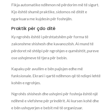
Fikja automatike ndihmon në përdorim më të sigurt.
Kjo është shumë praktike, sidomos në ditët e
ngarkuara me kujdesin për foshnjën.
Praktik për çdo ditë
Ky ngrohës është i përshtatshëm për forma të
zakonshme shishesh dhe kavanozësh. Ai mund të
përdoret në shtëpi për ngrohjen e qumështit, pureve
ose ushqimeve të tjera për bebin.
Kapaku për avullim e bën pajisjen edhe më
funksionale. Ekrani i qartë ndihmon që të ndiqni lehtë
kohën e ngrohjes.
Ngrohës shishesh dhe ushqimi për foshnja është një
ndihmë e vlefshme për prindërit. Ai kursen kohë dhe
e bën ushqyerjen e bebit më të organizuar.