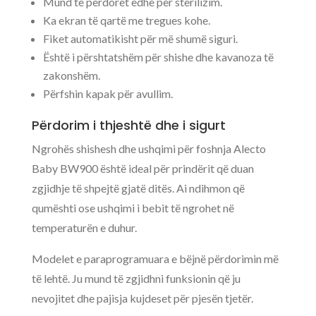
Mund të përdoret edhe për sterilizim.
Ka ekran të qartë me tregues kohe.
Fiket automatikisht për më shumë siguri.
Është i përshtatshëm për shishe dhe kavanoza të
zakonshëm.
Përfshin kapak për avullim.
Përdorim i thjeshtë dhe i sigurt
Ngrohës shishesh dhe ushqimi për foshnja Alecto
Baby BW900 është ideal për prindërit që duan
zgjidhje të shpejtë gjatë ditës. Ai ndihmon që
qumështi ose ushqimi i bebit të ngrohet në
temperaturën e duhur.
Modelet e paraprogramuara e bëjnë përdorimin më
të lehtë. Ju mund të zgjidhni funksionin që ju
nevojitet dhe pajisja kujdeset për pjesën tjetër.