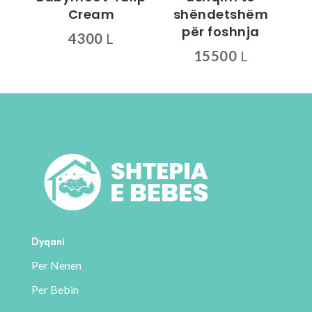
Cream
shëndetshëm
për foshnja
4300
L
15500
L
Dyqani
Per Nenen
Per Bebin