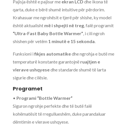
Pajisja është e pajisur me
ekran LCD
dhe ikona të
qarta, duke e bërë shumë intuitive për përdorim.
Krahasuar me ngrohësit e tjerë për shishe, ky model
është aktualisht
më i shpejti në treg
, falë programit
“Ultra-Fast Baby Bottle Warmer”
, i cili ngroh
shishen për vetëm
1 minutë e 15 sekonda
.
Funksioni i
fikjes automatike
dhe ngrohja e butë me
temperaturë konstante garantojnë
ruajtjen e
vlerave ushqyese
dhe standarde shumë të larta
sigurie dhe cilësie.
Programet
•
Programi “Bottle Warmer”
Siguron ngrohje perfekte dhe të butë falë
kohëmatësit të rregullueshëm, duke parandaluar
dëmtimin e vlerave ushqyese.