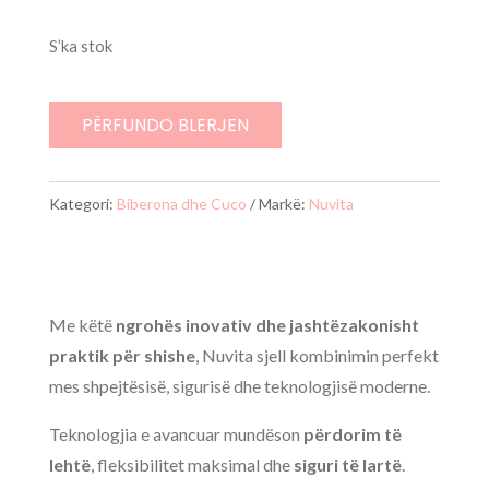
origjinal
i
qe:
tanishëm
S’ka stok
6990 L.
është:
6290 L.
PËRFUNDO BLERJEN
Kategori:
Biberona dhe Cuco
Markë:
Nuvita
Me këtë
ngrohës inovativ dhe jashtëzakonisht
praktik për shishe
, Nuvita sjell kombinimin perfekt
mes shpejtësisë, sigurisë dhe teknologjisë moderne.
Teknologjia e avancuar mundëson
përdorim të
lehtë
, fleksibilitet maksimal dhe
siguri të lartë
.