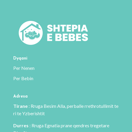
ka
disa
disa
variante.
variante.
Mundësitë
Mundësitë
mund
mund
të
të
zgjidhen
zgjidhen
te
te
faqja
Dyqani
faqja
e
Per Nenen
e
produktit
Per Bebin
produktit
Adresa
Tirane
: Rruga Besim Alla, perballe rrethrotullimit te
ri te Yzberishtit
Durres
: Rruga Egnatia prane qendres tregetare