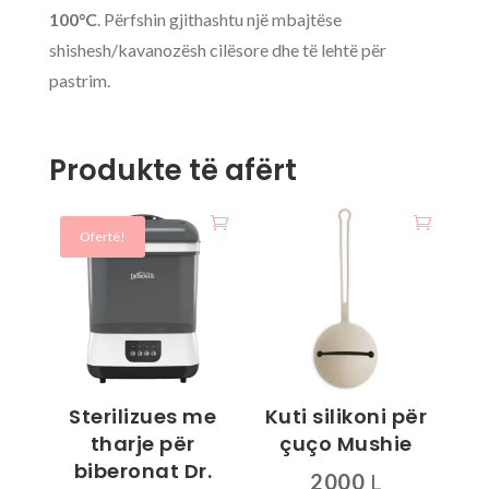
100°C
. Përfshin gjithashtu një mbajtëse
shishesh/kavanozësh cilësore dhe të lehtë për
pastrim.
Produkte të afërt
Ofertë!
Sterilizues me
Kuti silikoni për
tharje për
çuço Mushie
biberonat Dr.
2000
L