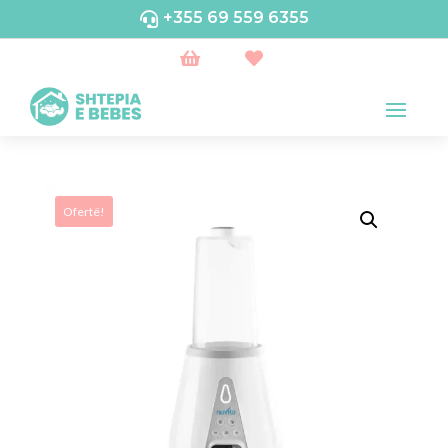
+355 69 559 6355



Ofertë!