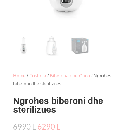
Home
/
Foshnja
/
Biberona dhe Cuco
/ Ngrohes
biberoni dhe sterilizues
Ngrohes biberoni dhe
sterilizues
Çmimi
Çmimi
6990
L
6290
L