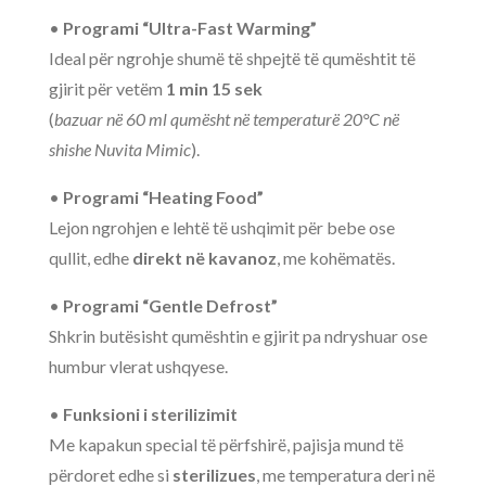
•
Programi “Ultra-Fast Warming”
Ideal për ngrohje shumë të shpejtë të qumështit të
gjirit për vetëm
1 min 15 sek
(
bazuar në 60 ml qumësht në temperaturë 20°C në
shishe Nuvita Mimic
).
•
Programi “Heating Food”
Lejon ngrohjen e lehtë të ushqimit për bebe ose
qullit, edhe
direkt në kavanoz
, me kohëmatës.
•
Programi “Gentle Defrost”
Shkrin butësisht qumështin e gjirit pa ndryshuar ose
humbur vlerat ushqyese.
•
Funksioni i sterilizimit
Me kapakun special të përfshirë, pajisja mund të
përdoret edhe si
sterilizues
, me temperatura deri në