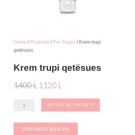
Home
/
Produkte
/
Per Trupin
/ Krem trupi
qetësues
Krem trupi qetësues
Çmimi
Çmimi
1400
L
1120
L
origjinal
i
qe:
tanishëm
Sasi
SHTOJE NË SHPORTË
1400 L.
është:
Krem
1120 L.
trupi
qetësues
PËRFUNDO BLERJEN