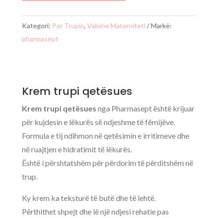
Kategori:
Per Trupin
,
Valixhe Materniteti
Markë:
pharmasept
Krem trupi qetësues
Krem trupi qetësues
nga Pharmasept është krijuar
për kujdesin e lëkurës së ndjeshme të fëmijëve.
Formula e tij ndihmon në qetësimin e irritimeve dhe
në ruajtjen e hidratimit të lëkurës.
Është i përshtatshëm për përdorim të përditshëm në
trup.
Ky krem ka teksturë të butë dhe të lehtë.
Përthithet shpejt dhe lë një ndjesi rehatie pas