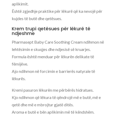
aplikimit.
Është zgjedhje praktike për lëkurë që ka nevojë për
kujdes të butë dhe qetësues.
Krem trupi qetësues për lëkurë të
ndjeshme
Pharmasept Baby Care Soothing Cream ndihmon në
lehtësimin e skuqjes dhe ndjesisë së kruarjes.
Formula është menduar për lëkurën delikate të
fëmijëve.
Ajo ndihmon në forcimin e barrierës natyrale të
lëkurës.
Kremi pasuron lëkurën me përbërës hidratues.
Kjo ndihmon që lëkura të qëndrojë më e butë, më e
qetë dhe më e mbrojtur gjatë ditës.
Aroma e butë e bën aplikimin më të këndshëm.