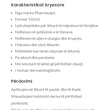
Karakteristikat kryesore
Nga marka Pharmasept.
Format 150 ml.
I përshtatshëm për lëkurë të ndjeshme të fëmijëve.
Ndihmon në qetësimin e irritimeve.
Ndihmon në uljen e skuqjes dhe kruarjes.
Hidraton dhe zbut lëkurën.
Mbështet barrierën natyrale të lëkurës.
Pa alkool dhe parabene.
Me teksturë të lehtë që përthithet shpejt.
I testuar dermatologjikisht.
Përdorimi
Aplikojeni në lëkurë të pastër dhe të thatë.
Masazhojeni butësisht derisa të përthithet
plotësisht.
Përdoreni çdo ditë ose sa herë që lëkura ka nevojë