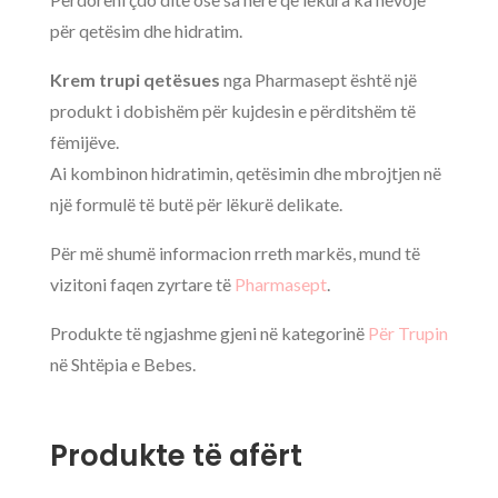
për qetësim dhe hidratim.
Krem trupi qetësues
nga Pharmasept është një
produkt i dobishëm për kujdesin e përditshëm të
fëmijëve.
Ai kombinon hidratimin, qetësimin dhe mbrojtjen në
një formulë të butë për lëkurë delikate.
Për më shumë informacion rreth markës, mund të
vizitoni faqen zyrtare të
Pharmasept
.
Produkte të ngjashme gjeni në kategorinë
Për Trupin
në Shtëpia e Bebes.
Produkte të afërt