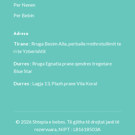
Per Nenen
Per Bebin
Adresa
Tirane
: Rruga Besim Alla, perballe rrethrotullimit te
ri te Yzberishtit
Durres
: Rruga Egnatia prane qendres tregetare
Blue Star
Durres
: Lagja 13, Plazh prane Vila Koral
© 2026 Shtepia e bebes. Të gjitha të drejtat janë të
rezervuara, NIPT : L81618503A