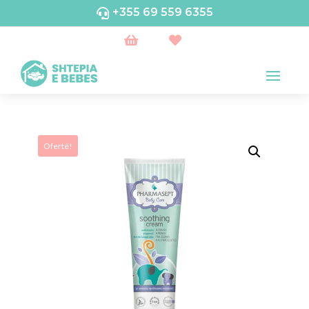
+355 69 559 6355



Ofertë!