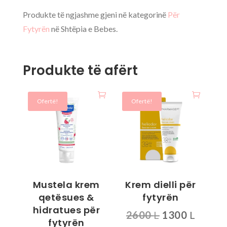
Produkte të ngjashme gjeni në kategorinë
Për
Fytyrën
në Shtëpia e Bebes.
Produkte të afërt
Ofertë!
Ofertë!
Mustela krem
Krem dielli për
qetësues &
fytyrën
hidratues për
Çmimi
Çmimi
2600
L
1300
L
fytyrën