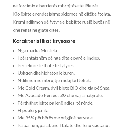
në forcimin e barrierës mbrojtëse të lëkurës.
Kjo është e rëndësishme sidomos në ditët e ftohta.
Kremi ndihmon që fytyra e bebit të ruajë butësinë
dhe rehatinë gjatë ditës.
Karakteristikat kryesore
Nga marka Mustela.
I përshtatshëm që nga dita e parë e lindjes.
Për lëkurë të thatë të fytyrës.
Ushqen dhe hidraton lëkurën.
Ndihmon në mbrojtjen ndaj të ftohtit.
Me Cold Cream, dyll blete BIO dhe gjalpë Shea.
Me Avocado Perseose® dhe vajra natyralë.
Përthithet lehtë pa lënë ndjesi të rëndë.
Hipoalergjenik.
Me 95% përbërës me origjinë natyrale.
Pa parfum, parabene, ftalate dhe fenoksietanol.