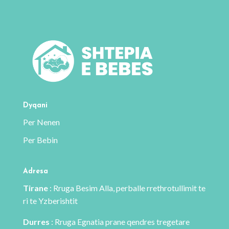
1920 L.
Dyqani
Per Nenen
Per Bebin
Adresa
Tirane
: Rruga Besim Alla, perballe rrethrotullimit te
ri te Yzberishtit
Durres
: Rruga Egnatia prane qendres tregetare