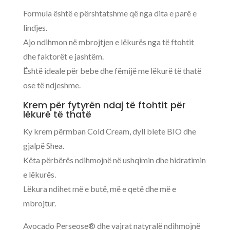
Formula është e përshtatshme që nga dita e parë e
lindjes.
Ajo ndihmon në mbrojtjen e lëkurës nga të ftohtit
dhe faktorët e jashtëm.
Është ideale për bebe dhe fëmijë me lëkurë të thatë
ose të ndjeshme.
Krem për fytyrën ndaj të ftohtit për
lëkurë të thatë
Ky krem përmban Cold Cream, dyll blete BIO dhe
gjalpë Shea.
Këta përbërës ndihmojnë në ushqimin dhe hidratimin
e lëkurës.
Lëkura ndihet më e butë, më e qetë dhe më e
mbrojtur.
Avocado Perseose® dhe vajrat natyralë ndihmojnë