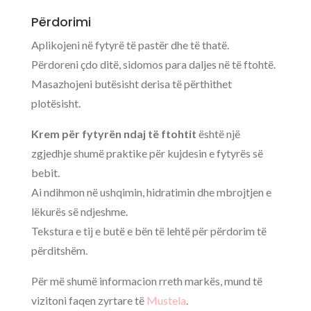
Përdorimi
Aplikojeni në fytyrë të pastër dhe të thatë.
Përdoreni çdo ditë, sidomos para daljes në të ftohtë.
Masazhojeni butësisht derisa të përthithet
plotësisht.
Krem për fytyrën ndaj të ftohtit
është një
zgjedhje shumë praktike për kujdesin e fytyrës së
bebit.
Ai ndihmon në ushqimin, hidratimin dhe mbrojtjen e
lëkurës së ndjeshme.
Tekstura e tij e butë e bën të lehtë për përdorim të
përditshëm.
Për më shumë informacion rreth markës, mund të
vizitoni faqen zyrtare të
Mustela
.