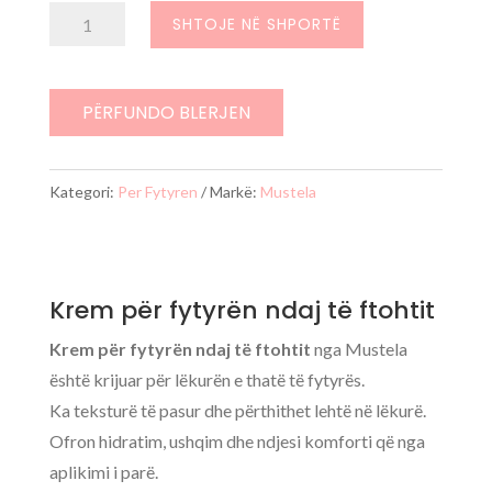
Sasi
SHTOJE NË SHPORTË
Krem
për
fytyrën
PËRFUNDO BLERJEN
ndaj
të
Kategori:
Per Fytyren
Markë:
Mustela
ftohtit
Krem për fytyrën ndaj të ftohtit
Krem për fytyrën ndaj të ftohtit
nga Mustela
është krijuar për lëkurën e thatë të fytyrës.
Ka teksturë të pasur dhe përthithet lehtë në lëkurë.
Ofron hidratim, ushqim dhe ndjesi komforti që nga
aplikimi i parë.