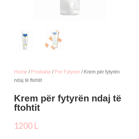
Home
/
Produkte
/
Per Fytyren
/ Krem për fytyrën
ndaj të ftohtit
Krem për fytyrën ndaj të
ftohtit
1200
L