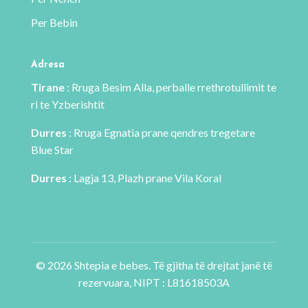
produktit
Per Bebin
Adresa
Tirane
: Rruga Besim Alla, perballe rrethrotullimit te
ri te Yzberishtit
Durres
: Rruga Egnatia prane qendres tregetare
Blue Star
Durres
: Lagja 13, Plazh prane Vila Koral
© 2026 Shtepia e bebes. Të gjitha të drejtat janë të
rezervuara, NIPT : L81618503A