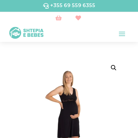
+355 69 559 6355


