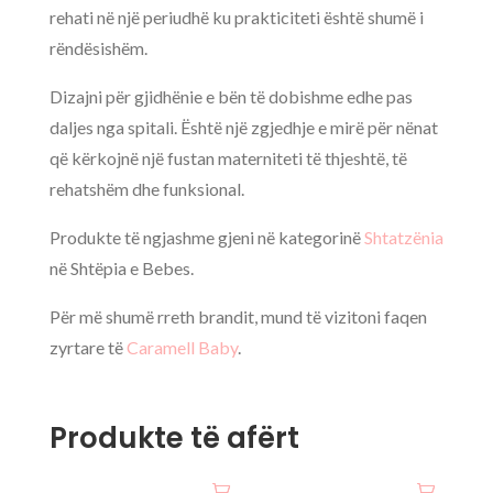
rehati në një periudhë ku prakticiteti është shumë i
rëndësishëm.
Dizajni për gjidhënie e bën të dobishme edhe pas
daljes nga spitali. Është një zgjedhje e mirë për nënat
që kërkojnë një fustan materniteti të thjeshtë, të
rehatshëm dhe funksional.
Produkte të ngjashme gjeni në kategorinë
Shtatzënia
në Shtëpia e Bebes.
Për më shumë rreth brandit, mund të vizitoni faqen
zyrtare të
Caramell Baby
.
Produkte të afërt