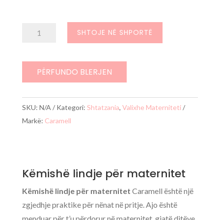
Sasi
SHTOJE NË SHPORTË
Këmishë
lindje
për
PËRFUNDO BLERJEN
maternitet(
Fustan
SKU:
N/A
Kategori:
Shtatzania
,
Valixhe Materniteti
Materniteti
Markë:
Caramell
)
Këmishë lindje për maternitet
Këmishë lindje për maternitet
Caramell është një
zgjedhje praktike për nënat në pritje. Ajo është
menduar për t’u përdorur në maternitet, gjatë ditëve