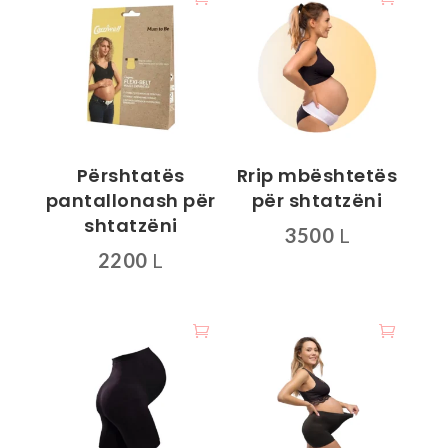
Përshtatës
Rrip mbështetës
pantallonash për
për shtatzëni
shtatzëni
3500
L
2200
L