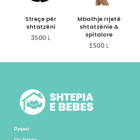
Streçe për
Mbathje rrjetë
shtatzëni
shtatzënie &
spitalore
3500
L
1500
L
Ky
produkt
ka
disa
variante.
Mundësitë
mund
të
zgjidhen
te
faqja
Dyqani
e
Per Nenen