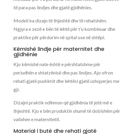
të para pas lindjes dhe gjatë gjidhënies.
Modeli ka dizajn të thjeshtë dhe të rehatshëm.
Ngjyra e zezë e bën të lehtë për t’u kombinuar dhe
praktike për përdorim në spital ose në shtëpi.
Këmishë lindje për maternitet dhe
gjidhënie
Kjo këmishë nate është e përshtatshme për
periudhën e shtatzënisë dhe pas lindjes. Ajo ofron
rehati gjatë pushimit dhe lehtësi gjatë ushqyerjes me
gji.
Dizajni praktik ndihmon që gjidhënia të jetë më e
thjeshtë. Kjo e bën produktin shumë të dobishëm për
valixhen e maternitetit.
Material i butë dhe rehati gjatë