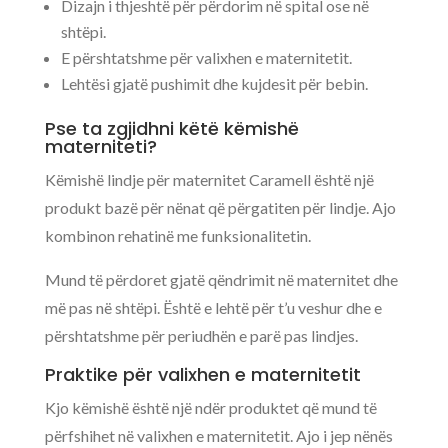
Dizajn i thjeshtë për përdorim në spital ose në
shtëpi.
E përshtatshme për valixhen e maternitetit.
Lehtësi gjatë pushimit dhe kujdesit për bebin.
Pse ta zgjidhni këtë këmishë
materniteti?
Këmishë lindje për maternitet Caramell është një
produkt bazë për nënat që përgatiten për lindje. Ajo
kombinon rehatinë me funksionalitetin.
Mund të përdoret gjatë qëndrimit në maternitet dhe
më pas në shtëpi. Është e lehtë për t’u veshur dhe e
përshtatshme për periudhën e parë pas lindjes.
Praktike për valixhen e maternitetit
Kjo këmishë është një ndër produktet që mund të
përfshihet në valixhen e maternitetit. Ajo i jep nënës