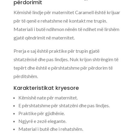
përdorimit
Këmishë lindje për maternitet Caramell është krijuar
për të qenë e rehatshme në kontakt me trupin.
Materiali i butë ndihmon nënën të ndihet më lirshëm
gjatë qëndrimit në maternitet.
Prerja e saj është praktike për trupin gjatë
shtatzënisë dhe pas lindjes. Nuk krijon shtrëngim të
tepërt dhe është e përshtatshme për përdorim të
përditshëm.
Karakteristikat kryesore
Këmishë nate për maternitet.
E përshtatshme për shtatzëni dhe pas lindjes.
Praktike për gjidhënie.
Ngjyrë e zezë elegante.
Material i butë dhe i rehatshëm.