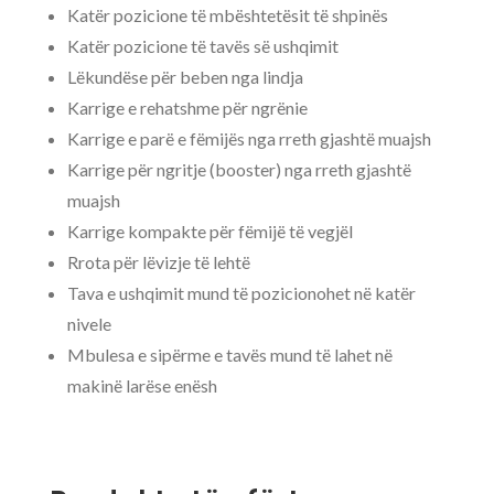
Katër pozicione të mbështetësit të shpinës
Katër pozicione të tavës së ushqimit
Lëkundëse për beben nga lindja
Karrige e rehatshme për ngrënie
Karrige e parë e fëmijës nga rreth gjashtë muajsh
Karrige për ngritje (booster) nga rreth gjashtë
muajsh
Karrige kompakte për fëmijë të vegjël
Rrota për lëvizje të lehtë
Tava e ushqimit mund të pozicionohet në katër
nivele
Mbulesa e sipërme e tavës mund të lahet në
makinë larëse enësh