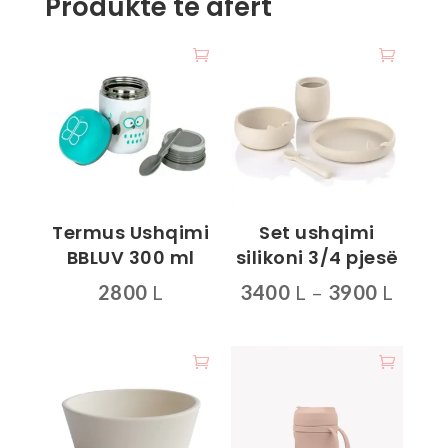
Produkte të afërt
Termus Ushqimi
Set ushqimi
BBLUV 300 ml
silikoni 3/4 pjesë
Inter
2800
L
3400
L
–
3900
L
çmime
Ky
Ky
3400 
produkt
produkt
deri
ka
ka
më
disa
disa
3900 
variante.
variante.
Mundësitë
Mundësitë