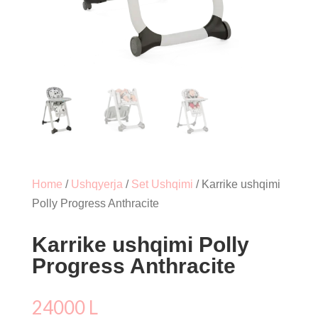
Home
/
Ushqyerja
/
Set Ushqimi
/ Karrike ushqimi
Polly Progress Anthracite
Karrike ushqimi Polly
Progress Anthracite
24000
L