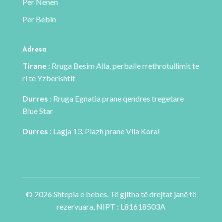
Per Nenen
e
Per Bebin
produktit
Adresa
Tirane
: Rruga Besim Alla, perballe rrethrotullimit te
ri te Yzberishtit
Durres
: Rruga Egnatia prane qendres tregetare
Blue Star
Durres
: Lagja 13, Plazh prane Vila Koral
© 2026 Shtepia e bebes. Të gjitha të drejtat janë të
rezervuara, NIPT : L81618503A