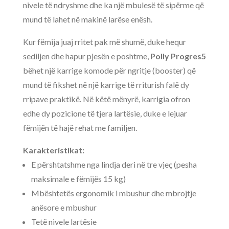
nivele të ndryshme dhe ka një mbulesë të sipërme që
mund të lahet në makinë larëse enësh.
Kur fëmija juaj rritet pak më shumë, duke hequr
sediljen dhe hapur pjesën e poshtme,
Polly Progres5
bëhet një karrige komode për ngritje (booster) që
mund të fikshet në një karrige të rriturish falë dy
rripave praktikë. Në këtë mënyrë, karrigia ofron
edhe dy pozicione të tjera lartësie, duke e lejuar
fëmijën të hajë rehat me familjen.
Karakteristikat:
E përshtatshme nga lindja deri në tre vjeç (pesha
maksimale e fëmijës 15 kg)
Mbështetës ergonomik i mbushur dhe mbrojtje
anësore e mbushur
Tetë nivele lartësie