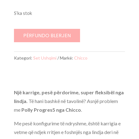
S’ka stok
PËRFUNDO BLERJEN
Kategori:
Set Ushqimi
Markë:
Chicco
Një karrige, pesë përdorime, super fleksibël nga
lindja.
Të hani bashkë në tavolinë? Asnjë problem
me
Polly Progres5 nga Chicco
.
Me pesë konfigurime të ndryshme, është karrigia e
vetme që ndjek rritjen e foshnjës nga lindja deri në