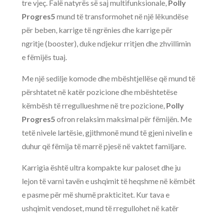
tre vjeç. Falë natyrës së saj multifunksionale,
Polly
Progres5
mund të transformohet në një lëkundëse
për beben, karrige të ngrënies dhe karrige për
ngritje (booster), duke ndjekur rritjen dhe zhvillimin
e fëmijës tuaj.
Me një sedilje komode dhe mbështjellëse që mund të
përshtatet në katër pozicione dhe mbështetëse
këmbësh të rregullueshme në tre pozicione,
Polly
Progres5
ofron relaksim maksimal për fëmijën. Me
tetë nivele lartësie, gjithmonë mund të gjeni nivelin e
duhur që fëmija të marrë pjesë në vaktet familjare.
Karrigia është ultra kompakte kur paloset dhe ju
lejon të varni tavën e ushqimit të heqshme në këmbët
e pasme për më shumë prakticitet. Kur tava e
ushqimit vendoset, mund të rregullohet në katër