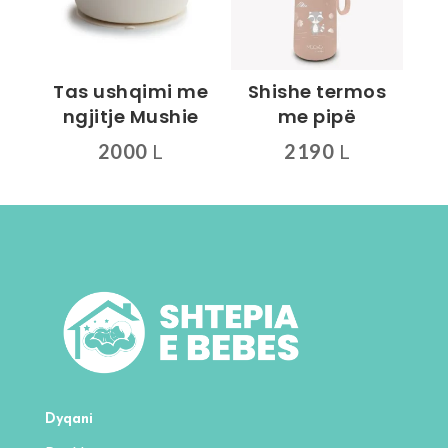
mund
mund
të
të
zgjidhen
zgjidhen
Tas ushqimi me
Shishe termos
te
te
ngjitje Mushie
me pipë
faqja
faqja
2000
L
2190
L
e
e
Ky
produktit
produktit
produkt
ka
disa
variante.
Mundësitë
mund
të
zgjidhen
te
Dyqani
faqja