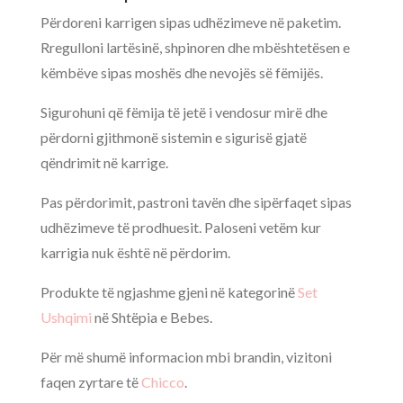
Përdoreni karrigen sipas udhëzimeve në paketim.
Rregulloni lartësinë, shpinoren dhe mbështetësen e
këmbëve sipas moshës dhe nevojës së fëmijës.
Sigurohuni që fëmija të jetë i vendosur mirë dhe
përdorni gjithmonë sistemin e sigurisë gjatë
qëndrimit në karrige.
Pas përdorimit, pastroni tavën dhe sipërfaqet sipas
udhëzimeve të prodhuesit. Paloseni vetëm kur
karrigia nuk është në përdorim.
Produkte të ngjashme gjeni në kategorinë
Set
Ushqimi
në Shtëpia e Bebes.
Për më shumë informacion mbi brandin, vizitoni
faqen zyrtare të
Chicco
.