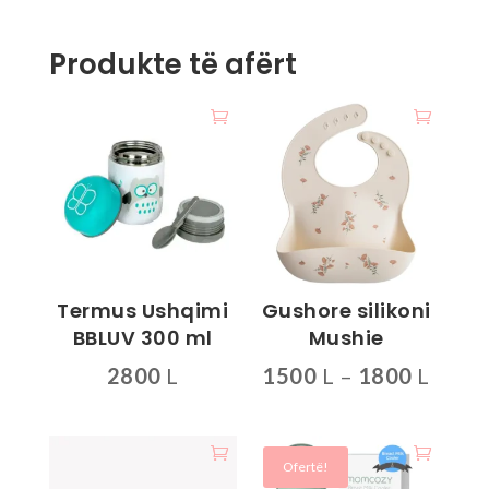
Produkte të afërt
Termus Ushqimi
Gushore silikoni
BBLUV 300 ml
Mushie
Inter
2800
L
1500
L
–
1800
L
çmime
Ky
Ky
1500 
produkt
produkt
deri
ka
ka
Ofertë!
më
disa
disa