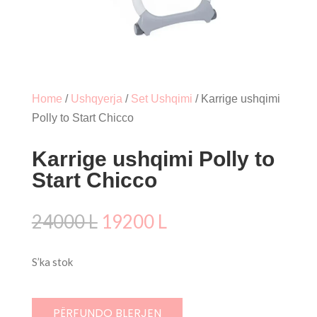
Home
/
Ushqyerja
/
Set Ushqimi
/ Karrige ushqimi
Polly to Start Chicco
Karrige ushqimi Polly to
Start Chicco
Çmimi
Çmimi
24000
L
19200
L
origjinal
i
qe:
tanishëm
S’ka stok
24000 L.
është:
19200 L.
PËRFUNDO BLERJEN