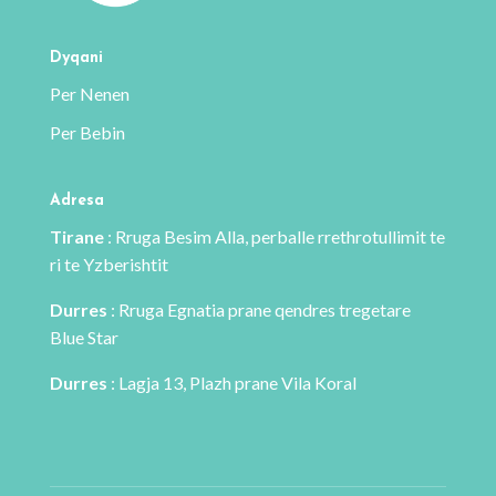
Dyqani
Per Nenen
Per Bebin
Adresa
Tirane
: Rruga Besim Alla, perballe rrethrotullimit te
ri te Yzberishtit
Durres
: Rruga Egnatia prane qendres tregetare
Blue Star
Durres
: Lagja 13, Plazh prane Vila Koral