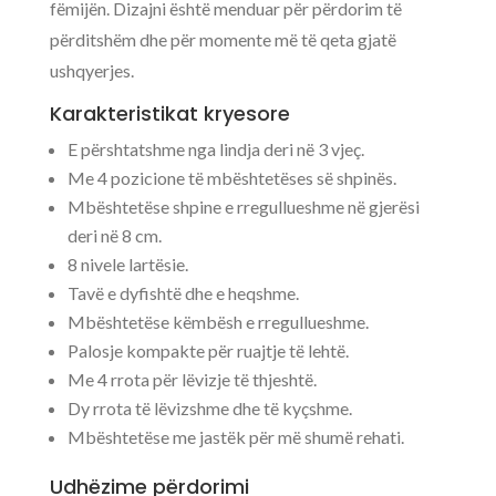
fëmijën. Dizajni është menduar për përdorim të
përditshëm dhe për momente më të qeta gjatë
ushqyerjes.
Karakteristikat kryesore
E përshtatshme nga lindja deri në 3 vjeç.
Me 4 pozicione të mbështetëses së shpinës.
Mbështetëse shpine e rregullueshme në gjerësi
deri në 8 cm.
8 nivele lartësie.
Tavë e dyfishtë dhe e heqshme.
Mbështetëse këmbësh e rregullueshme.
Palosje kompakte për ruajtje të lehtë.
Me 4 rrota për lëvizje të thjeshtë.
Dy rrota të lëvizshme dhe të kyçshme.
Mbështetëse me jastëk për më shumë rehati.
Udhëzime përdorimi