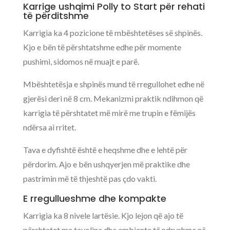
Karrige ushqimi Polly to Start për rehati
të përditshme
Karrigia ka 4 pozicione të mbështetëses së shpinës.
Kjo e bën të përshtatshme edhe për momente
pushimi, sidomos në muajt e parë.
Mbështetësja e shpinës mund të rregullohet edhe në
gjerësi deri në 8 cm. Mekanizmi praktik ndihmon që
karrigia të përshtatet më mirë me trupin e fëmijës
ndërsa ai rritet.
Tava e dyfishtë është e heqshme dhe e lehtë për
përdorim. Ajo e bën ushqyerjen më praktike dhe
pastrimin më të thjeshtë pas çdo vakti.
E rregullueshme dhe kompakte
Karrigia ka 8 nivele lartësie. Kjo lejon që ajo të
përshtatet me tavolina dhe ambiente të ndryshme në