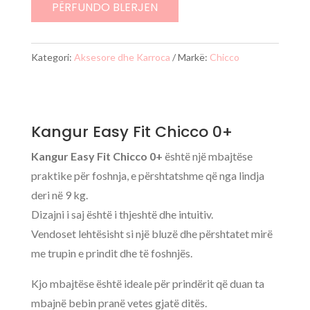
Fit
PËRFUNDO BLERJEN
Chicco
0+
Kategori:
Aksesore dhe Karroca
Markë:
Chicco
Kangur Easy Fit Chicco 0+
Kangur Easy Fit Chicco 0+
është një mbajtëse
praktike për foshnja, e përshtatshme që nga lindja
deri në 9 kg.
Dizajni i saj është i thjeshtë dhe intuitiv.
Vendoset lehtësisht si një bluzë dhe përshtatet mirë
me trupin e prindit dhe të foshnjës.
Kjo mbajtëse është ideale për prindërit që duan ta
mbajnë bebin pranë vetes gjatë ditës.