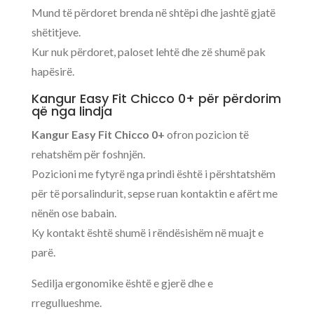
Mund të përdoret brenda në shtëpi dhe jashtë gjatë
shëtitjeve.
Kur nuk përdoret, paloset lehtë dhe zë shumë pak
hapësirë.
Kangur Easy Fit Chicco 0+ për përdorim
që nga lindja
Kangur Easy Fit Chicco 0+
ofron pozicion të
rehatshëm për foshnjën.
Pozicioni me fytyrë nga prindi është i përshtatshëm
për të porsalindurit, sepse ruan kontaktin e afërt me
nënën ose babain.
Ky kontakt është shumë i rëndësishëm në muajt e
parë.
Sedilja ergonomike është e gjerë dhe e
rregullueshme.