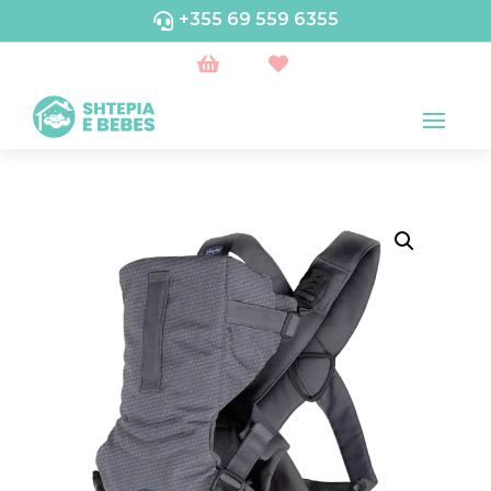
+355 69 559 6355


