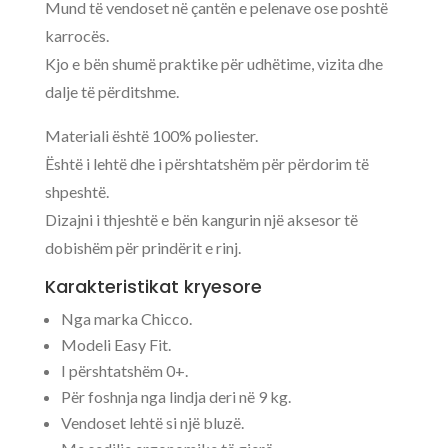
Mund të vendoset në çantën e pelenave ose poshtë
karrocës.
Kjo e bën shumë praktike për udhëtime, vizita dhe
dalje të përditshme.
Materiali është 100% poliester.
Është i lehtë dhe i përshtatshëm për përdorim të
shpeshtë.
Dizajni i thjeshtë e bën kangurin një aksesor të
dobishëm për prindërit e rinj.
Karakteristikat kryesore
Nga marka Chicco.
Modeli Easy Fit.
I përshtatshëm 0+.
Për foshnja nga lindja deri në 9 kg.
Vendoset lehtë si një bluzë.