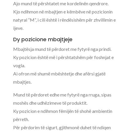
Ajo mund të përshtatet me kordelinën qendrore.
Kjo ndihmon në mbajtjen e këmbëve në pozicionin
natyral “M”, i cili është i rëndësishëm për zhvillimin e
ijeve.
Dy pozicione mbajtjeje
Mbajtësja mund të përdoret me fytyrë nga prindi.
Ky pozicion është më i përshtatshëm për foshnjat e
vogla.
Ai ofron më shumë mbështetje dhe afërsi gjatë
mbajtjes.
Mund të përdoret edhe me fytyrë nga rruga, sipas
moshës dhe udhëzimeve të produktit.
Ky pozicion e ndihmon fëmijën të shohë ambientin
përreth.
Për përdorim të sigurt, gjithmonë duhet të ndiqen