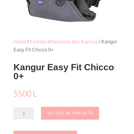
Home
/
Foshnja
/
Aksesore dhe Karroca
/ Kangur
Easy Fit Chicco 0+
Kangur Easy Fit Chicco
0+
5500
L
Sasi
SHTOJE NË SHPORTË
Kangur
Easy