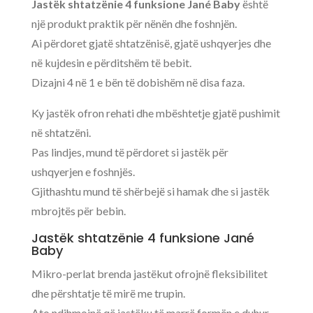
Jastëk shtatzënie 4 funksione Jané Baby
është
një produkt praktik për nënën dhe foshnjën.
Ai përdoret gjatë shtatzënisë, gjatë ushqyerjes dhe
në kujdesin e përditshëm të bebit.
Dizajni 4 në 1 e bën të dobishëm në disa faza.
Ky jastëk ofron rehati dhe mbështetje gjatë pushimit
në shtatzëni.
Pas lindjes, mund të përdoret si jastëk për
ushqyerjen e foshnjës.
Gjithashtu mund të shërbejë si hamak dhe si jastëk
mbrojtës për bebin.
Jastëk shtatzënie 4 funksione Jané
Baby
Mikro-perlat brenda jastëkut ofrojnë fleksibilitet
dhe përshtatje të mirë me trupin.
Ato ndihmojnë që jastëku të marrë formën e duhur