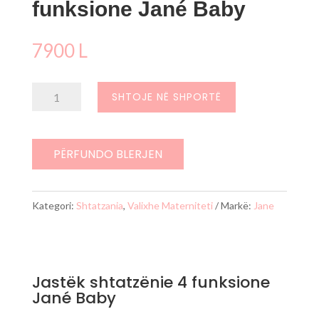
funksione Jané Baby
7900
L
Sasi
SHTOJE NË SHPORTË
Jastëk
shtatzënie
4
PËRFUNDO BLERJEN
funksione
Jané
Kategori:
Shtatzania
,
Valixhe Materniteti
Markë:
Jane
Baby
Jastëk shtatzënie 4 funksione
Jané Baby