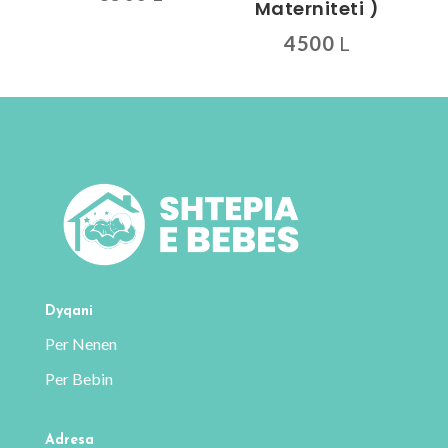
Materniteti )
produktit
4500
L
Ky
produkt
ka
disa
variante.
Mundësitë
mund
të
zgjidhen
te
Dyqani
faqja
Per Nenen
e
Per Bebin
produktit
Adresa