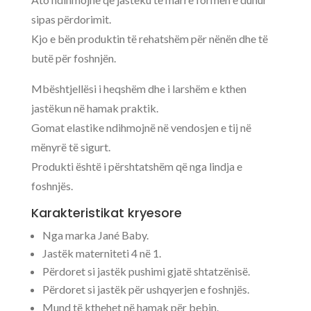
sipas përdorimit.
Kjo e bën produktin të rehatshëm për nënën dhe të
butë për foshnjën.
Mbështjellësi i heqshëm dhe i larshëm e kthen
jastëkun në hamak praktik.
Gomat elastike ndihmojnë në vendosjen e tij në
mënyrë të sigurt.
Produkti është i përshtatshëm që nga lindja e
foshnjës.
Karakteristikat kryesore
Nga marka Jané Baby.
Jastëk materniteti 4 në 1.
Përdoret si jastëk pushimi gjatë shtatzënisë.
Përdoret si jastëk për ushqyerjen e foshnjës.
Mund të kthehet në hamak për bebin.