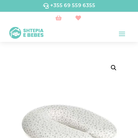
+355 69 559 6355


