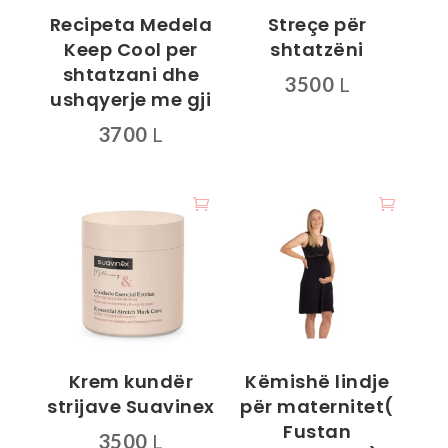
Recipeta Medela
Streçe për
Keep Cool per
shtatzëni
shtatzani dhe
3500
L
ushqyerje me gji
Ky
3700
L
produkt
Ky
ka
produkt
disa
ka
variante.
disa
Mundësitë
variante.
mund
Mundësitë
të
mund
zgjidhen
të
te
zgjidhen
faqja
Krem kundër
Këmishë lindje
te
e
strijave Suavinex
për maternitet(
faqja
produktit
Fustan
3500
L
e