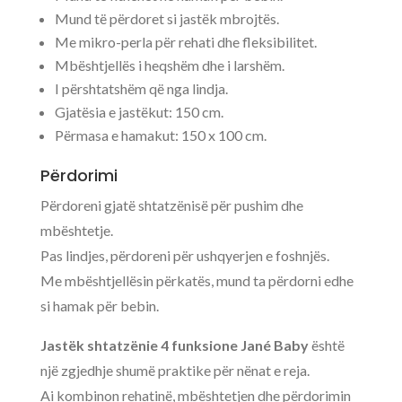
Mund të përdoret si jastëk mbrojtës.
Me mikro-perla për rehati dhe fleksibilitet.
Mbështjellës i heqshëm dhe i larshëm.
I përshtatshëm që nga lindja.
Gjatësia e jastëkut: 150 cm.
Përmasa e hamakut: 150 x 100 cm.
Përdorimi
Përdoreni gjatë shtatzënisë për pushim dhe
mbështetje.
Pas lindjes, përdoreni për ushqyerjen e foshnjës.
Me mbështjellësin përkatës, mund ta përdorni edhe
si hamak për bebin.
Jastëk shtatzënie 4 funksione Jané Baby
është
një zgjedhje shumë praktike për nënat e reja.
Ai kombinon rehatinë, mbështetjen dhe përdorimin