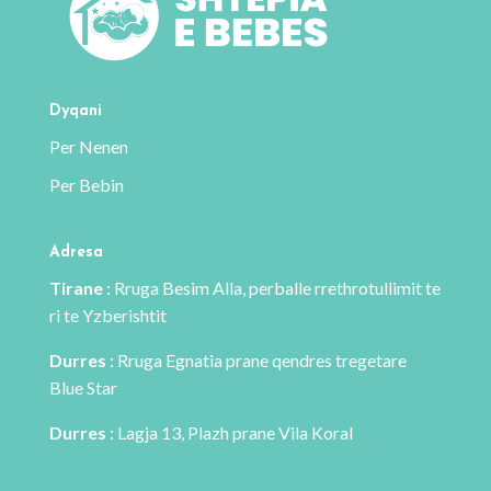
Dyqani
Per Nenen
Per Bebin
Adresa
Tirane
: Rruga Besim Alla, perballe rrethrotullimit te
ri te Yzberishtit
Durres
: Rruga Egnatia prane qendres tregetare
Blue Star
Durres
: Lagja 13, Plazh prane Vila Koral