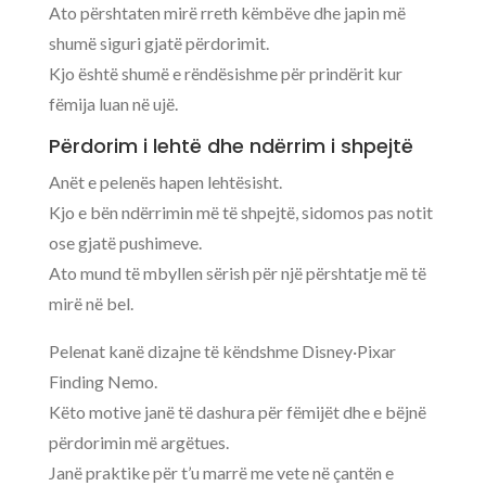
Ato përshtaten mirë rreth këmbëve dhe japin më
shumë siguri gjatë përdorimit.
Kjo është shumë e rëndësishme për prindërit kur
fëmija luan në ujë.
Përdorim i lehtë dhe ndërrim i shpejtë
Anët e pelenës hapen lehtësisht.
Kjo e bën ndërrimin më të shpejtë, sidomos pas notit
ose gjatë pushimeve.
Ato mund të mbyllen sërish për një përshtatje më të
mirë në bel.
Pelenat kanë dizajne të këndshme Disney·Pixar
Finding Nemo.
Këto motive janë të dashura për fëmijët dhe e bëjnë
përdorimin më argëtues.
Janë praktike për t’u marrë me vete në çantën e