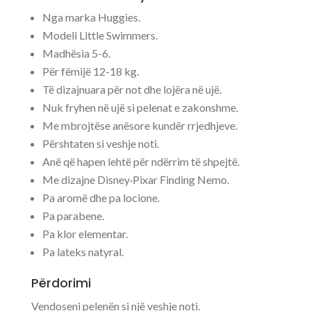
Nga marka Huggies.
Modeli Little Swimmers.
Madhësia 5-6.
Për fëmijë 12-18 kg.
Të dizajnuara për not dhe lojëra në ujë.
Nuk fryhen në ujë si pelenat e zakonshme.
Me mbrojtëse anësore kundër rrjedhjeve.
Përshtaten si veshje noti.
Anë që hapen lehtë për ndërrim të shpejtë.
Me dizajne Disney·Pixar Finding Nemo.
Pa aromë dhe pa locione.
Pa parabene.
Pa klor elementar.
Pa lateks natyral.
Përdorimi
Vendoseni pelenën si një veshje noti.