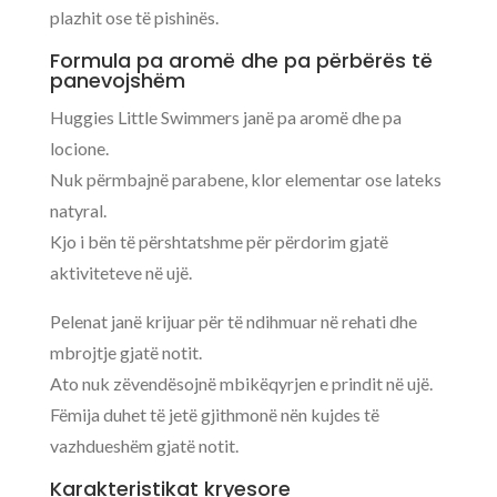
plazhit ose të pishinës.
Formula pa aromë dhe pa përbërës të
panevojshëm
Huggies Little Swimmers janë pa aromë dhe pa
locione.
Nuk përmbajnë parabene, klor elementar ose lateks
natyral.
Kjo i bën të përshtatshme për përdorim gjatë
aktiviteteve në ujë.
Pelenat janë krijuar për të ndihmuar në rehati dhe
mbrojtje gjatë notit.
Ato nuk zëvendësojnë mbikëqyrjen e prindit në ujë.
Fëmija duhet të jetë gjithmonë nën kujdes të
vazhdueshëm gjatë notit.
Karakteristikat kryesore