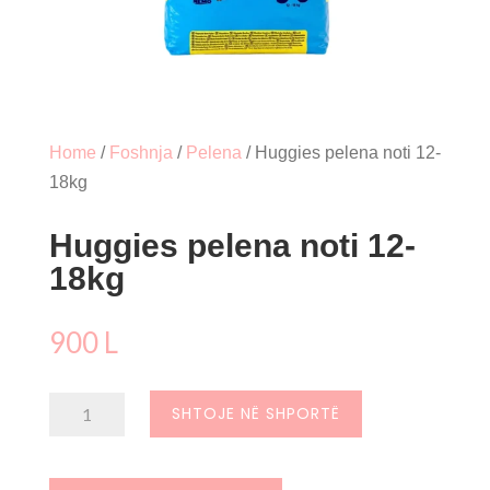
Home
/
Foshnja
/
Pelena
/ Huggies pelena noti 12-
18kg
Huggies pelena noti 12-
18kg
900
L
Sasi
SHTOJE NË SHPORTË
Huggies
pelena