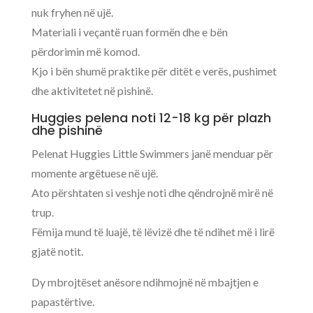
nuk fryhen në ujë.
Materiali i veçantë ruan formën dhe e bën
përdorimin më komod.
Kjo i bën shumë praktike për ditët e verës, pushimet
dhe aktivitetet në pishinë.
Huggies pelena noti 12-18 kg për plazh
dhe pishinë
Pelenat Huggies Little Swimmers janë menduar për
momente argëtuese në ujë.
Ato përshtaten si veshje noti dhe qëndrojnë mirë në
trup.
Fëmija mund të luajë, të lëvizë dhe të ndihet më i lirë
gjatë notit.
Dy mbrojtëset anësore ndihmojnë në mbajtjen e
papastërtive.