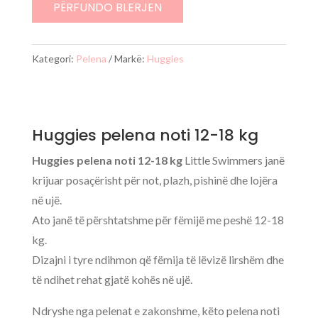
noti
PËRFUNDO BLERJEN
12-
18kg
Kategori:
Pelena
Markë:
Huggies
Huggies pelena noti 12-18 kg
Huggies pelena noti 12-18 kg
Little Swimmers janë
krijuar posaçërisht për not, plazh, pishinë dhe lojëra
në ujë.
Ato janë të përshtatshme për fëmijë me peshë 12-18
kg.
Dizajni i tyre ndihmon që fëmija të lëvizë lirshëm dhe
të ndihet rehat gjatë kohës në ujë.
Ndryshe nga pelenat e zakonshme, këto pelena noti