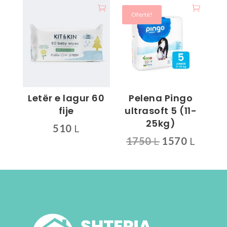
360 L.
Ofertë!
Letër e lagur 60
Pelena Pingo
fije
ultrasoft 5 (11-
25kg)
510
L
Çmimi
Çmimi
1750
L
1570
L
origjinal
i
qe:
tanis
1750 L.
është:
1570 L