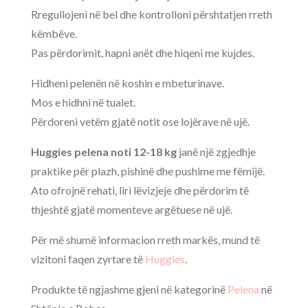
Rregullojeni në bel dhe kontrolloni përshtatjen rreth
këmbëve.
Pas përdorimit, hapni anët dhe hiqeni me kujdes.
Hidheni pelenën në koshin e mbeturinave.
Mos e hidhni në tualet.
Përdoreni vetëm gjatë notit ose lojërave në ujë.
Huggies pelena noti 12-18 kg
janë një zgjedhje
praktike për plazh, pishinë dhe pushime me fëmijë.
Ato ofrojnë rehati, liri lëvizjeje dhe përdorim të
thjeshtë gjatë momenteve argëtuese në ujë.
Për më shumë informacion rreth markës, mund të
vizitoni faqen zyrtare të
Huggies
.
Produkte të ngjashme gjeni në kategorinë
Pelena
në