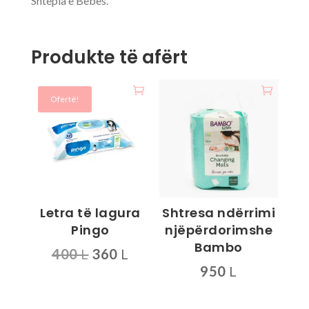
Shtëpia e Bebes.
Produkte të afërt
Ofertë!
Letra të lagura
Shtresa ndërrimi
Pingo
njëpërdorimshe
Bambo
Çmimi
Çmimi
400
L
360
L
origjinal
i
950
L
qe:
tanishëm
400 L.
është: