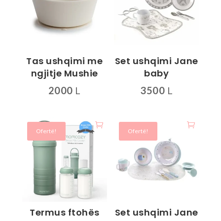
Tas ushqimi me
Set ushqimi Jane
ngjitje Mushie
baby
2000
L
3500
L
Ky
produkt
ka
Ofertë!
Ofertë!
disa
variante.
Mundësitë
mund
të
zgjidhen
Termus ftohës
Set ushqimi Jane
te