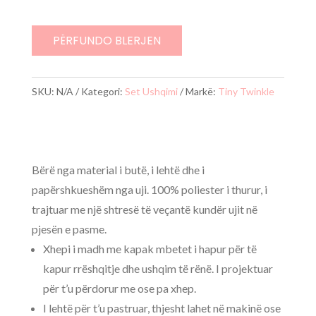
PËRFUNDO BLERJEN
SKU:
N/A
Kategori:
Set Ushqimi
Markë:
Tiny Twinkle
Bërë nga material i butë, i lehtë dhe i
papërshkueshëm nga uji. 100% poliester i thurur, i
trajtuar me një shtresë të veçantë kundër ujit në
pjesën e pasme.
Xhepi i madh me kapak mbetet i hapur për të
kapur rrëshqitje dhe ushqim të rënë. I projektuar
për t’u përdorur me ose pa xhep.
I lehtë për t’u pastruar, thjesht lahet në makinë ose