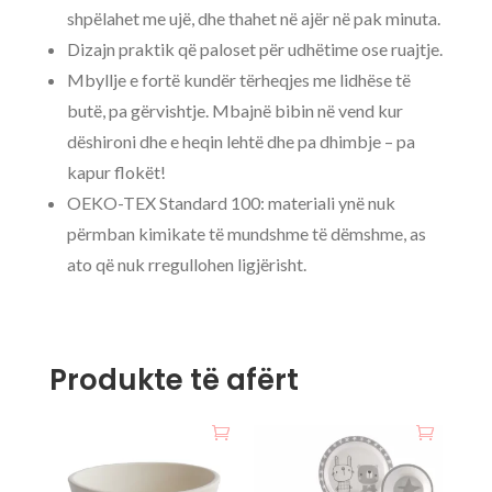
shpëlahet me ujë, dhe thahet në ajër në pak minuta.
Dizajn praktik që paloset për udhëtime ose ruajtje.
Mbyllje e fortë kundër tërheqjes me lidhëse të
butë, pa gërvishtje. Mbajnë bibin në vend kur
dëshironi dhe e heqin lehtë dhe pa dhimbje – pa
kapur flokët!
OEKO-TEX Standard 100: materiali ynë nuk
përmban kimikate të mundshme të dëmshme, as
ato që nuk rregullohen ligjërisht.
Produkte të afërt