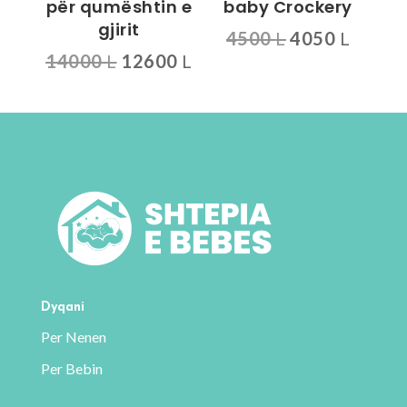
për qumështin e
baby Crockery
faqja
gjirit
Çmimi
Çmimi
4500
L
4050
L
e
Çmimi
Çmimi
14000
L
12600
L
origjinal
i
produktit
origjinal
i
qe:
tanis
qe:
tanishëm
4500 L.
është:
14000 L.
është:
4050 L
12600 L.
Dyqani
Per Nenen
Per Bebin