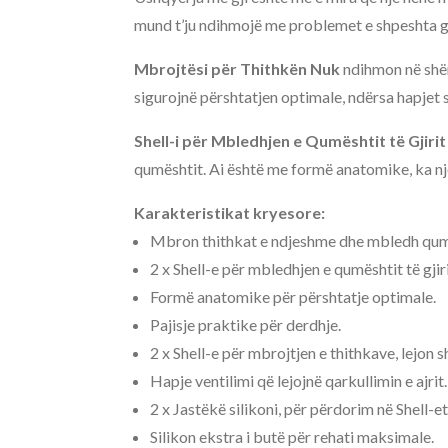
mund t’ju ndihmojë me problemet e shpeshta gj
Mbrojtësi për Thithkën Nuk
ndihmon në shër
sigurojnë përshtatjen optimale, ndërsa hapjet sp
Shell-i për Mbledhjen e Qumështit të Gjiri
qumështit. Ai është me formë anatomike, ka një 
Karakteristikat kryesore:
Mbron thithkat e ndjeshme dhe mbledh qumës
2 x Shell-e për mbledhjen e qumështit të gji
Formë anatomike për përshtatje optimale.
Pajisje praktike për derdhje.
2 x Shell-e për mbrojtjen e thithkave, lejon
Hapje ventilimi që lejojnë qarkullimin e ajrit.
2 x Jastëkë silikoni, për përdorim në Shell
Silikon ekstra i butë për rehati maksimale.