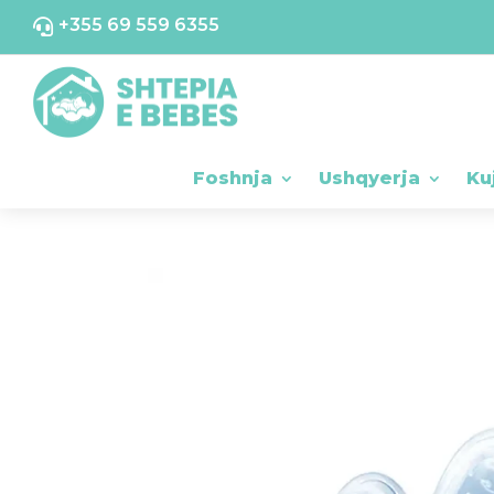
+355 69 559 6355

Foshnja
Ushqyerja
Ku