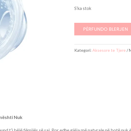
S’ka stok
PËRFUNDO BLERJEN
Kategori:
Aksesore te Tjere
mështi Nuk
nd t’i bëjë fëmijës së saj. Por edhe gjëja më natyrale në botë nuk 