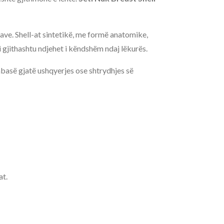
ve. Shell-at sintetikë, me formë anatomike,
ni gjithashtu ndjehet i këndshëm ndaj lëkurës.
mbasë gjatë ushqyerjes ose shtrydhjes së
at.