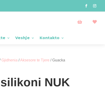


kte
Veshje
Kontakto
/
Gjidhenia
/
Aksesore te Tjere
/ Guacka
silikoni NUK