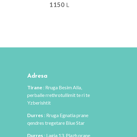
1150
L
Ky
produkt
ka
disa
variante.
Mundësitë
mund
të
zgjidhen
Adresa
te
Tirane
: Rruga Besim Alla,
faqja
perballe rrethrotullimit te ri te
e
Yzberishtit
produktit
Durres
: Rruga Egnatia prane
qendres tregetare Blue Star
Durres
: Lagja 13, Plazh prane