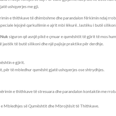
atë ushqyerjes me gji.
imin e thithkave të dhimbshme dhe parandalon fërkimin ndaj rroba
eciale lejojnë qarkullimin e ajrit mbi lëkurë. Jastëku i butë siliko
t Nuk
siguron që asnjë pikë e çmuar e qumështit të gjirit të mos hu
jastëk të butë silikoni dhe një pajisje praktike për derdhje.
htin e gjirit.
rit, për të mbledhur qumësht gjatë ushqyerjes ose shtrydhjes.
 shërimin e thithkave të stresuara dhe parandalon kontaktin me rrob
-et e Mbledhjes së Qumështit dhe Mbrojtësit të Thithkave.