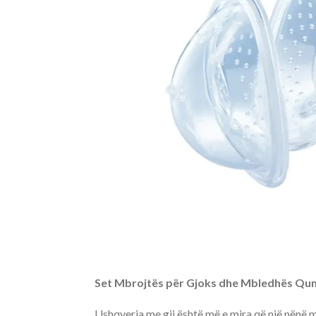
Set Mbrojtës për Gjoks dhe Mbledhës Qu
Ushqyerja me gji është më e mira që një nënë mu