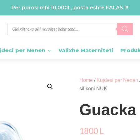
Për porosi mbi 10,000L, posta është FALAS !!!
Products
search
jdesi per Nenen
Valixhe Materniteti
Produ
Home
/
Kujdesi per Nenen
silikoni NUK
Guacka 
1800
L