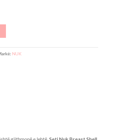
Markë:
NUK
është gjithmonë e lehtë.
Seti Nuk Breast Shell