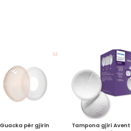
Guacka për gjirin
Tampona gjiri Avent