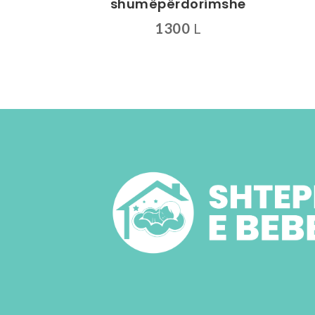
shumëpërdorimshe
1300
L