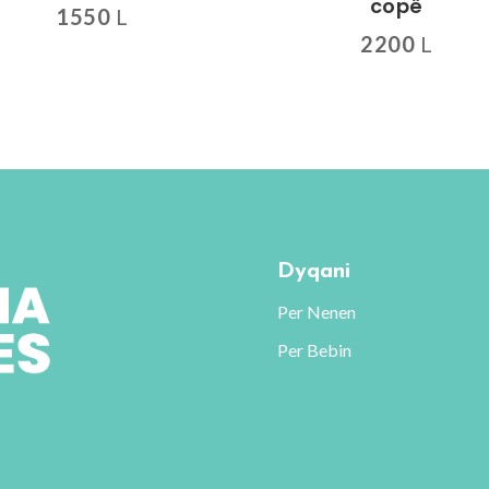
copë
1550
L
2200
L
Dyqani
Per Nenen
Per Bebin