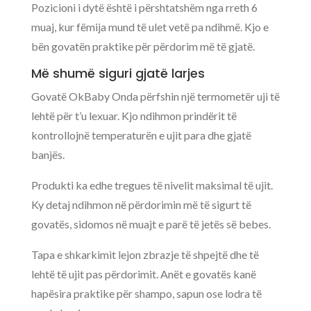
Pozicioni i dytë është i përshtatshëm nga rreth 6
muaj, kur fëmija mund të ulet vetë pa ndihmë. Kjo e
bën govatën praktike për përdorim më të gjatë.
Më shumë siguri gjatë larjes
Govatë OkBaby Onda përfshin një termometër uji të
lehtë për t’u lexuar. Kjo ndihmon prindërit të
kontrollojnë temperaturën e ujit para dhe gjatë
banjës.
Produkti ka edhe tregues të nivelit maksimal të ujit.
Ky detaj ndihmon në përdorimin më të sigurt të
govatës, sidomos në muajt e parë të jetës së bebes.
Tapa e shkarkimit lejon zbrazje të shpejtë dhe të
lehtë të ujit pas përdorimit. Anët e govatës kanë
hapësira praktike për shampo, sapun ose lodra të