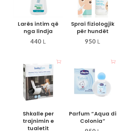
Larës intim që
Sprai fiziologjik
nga lindja
për hundët
440
L
950
L
Shkalle per
Parfum “Aqua di
trajnimin e
Colonia”
tualetit