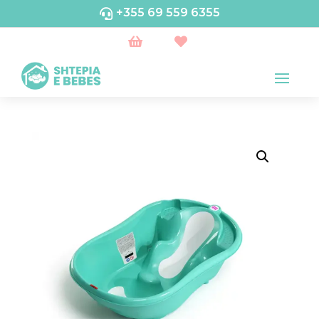
+355 69 559 6355


