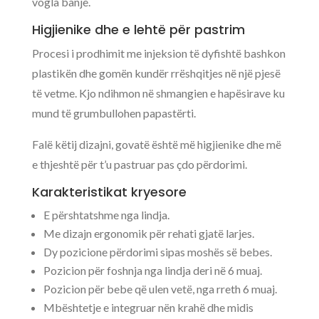
vogla banje.
Higjienike dhe e lehtë për pastrim
Procesi i prodhimit me injeksion të dyfishtë bashkon
plastikën dhe gomën kundër rrëshqitjes në një pjesë
të vetme. Kjo ndihmon në shmangien e hapësirave ku
mund të grumbullohen papastërti.
Falë këtij dizajni, govatë është më higjienike dhe më
e thjeshtë për t’u pastruar pas çdo përdorimi.
Karakteristikat kryesore
E përshtatshme nga lindja.
Me dizajn ergonomik për rehati gjatë larjes.
Dy pozicione përdorimi sipas moshës së bebes.
Pozicion për foshnja nga lindja deri në 6 muaj.
Pozicion për bebe që ulen vetë, nga rreth 6 muaj.
Mbështetje e integruar nën krahë dhe midis