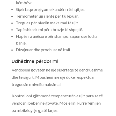
këmbëve.
Sipërfaqe prej gome kundër rrëshqitjes.
Termometër uji i lehtë për t’u lexuar.
Tregues për nivelin maksimal të ujit.
Tapë shkarkimi për zbrazje të shpejtë.
Hapësira anësore për shampo, sapun ose lodra
banje.
Dizajnuar dhe prodhuar në Itali.
Udhëzime përdorimi
Vendoseni govatën në një sipërfaqe të qëndrueshme
dhe të sigurt. Mbusheni me ujë duke respektuar
treguesin e nivelit maksimal.
Kontrolloni gjithmonë temperaturën e ujit para se të
vendosni beben në govatë. Mos e lini kurrë fëmijën
pa mbikëqyrje gjatë larjes.