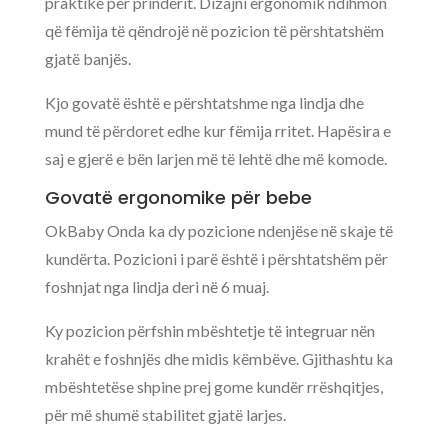
praktike për prindërit. Dizajni ergonomik ndihmon
që fëmija të qëndrojë në pozicion të përshtatshëm
gjatë banjës.
Kjo govatë është e përshtatshme nga lindja dhe
mund të përdoret edhe kur fëmija rritet. Hapësira e
saj e gjerë e bën larjen më të lehtë dhe më komode.
Govatë ergonomike për bebe
OkBaby Onda ka dy pozicione ndenjëse në skaje të
kundërta. Pozicioni i parë është i përshtatshëm për
foshnjat nga lindja deri në 6 muaj.
Ky pozicion përfshin mbështetje të integruar nën
krahët e foshnjës dhe midis këmbëve. Gjithashtu ka
mbështetëse shpine prej gome kundër rrëshqitjes,
për më shumë stabilitet gjatë larjes.