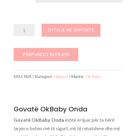
Sasi
SHTOJE NË SHPORTË
Govatë
OkBaby
Onda
PËRFUNDO BLERJEN
SKU:
N/A
Kategori:
Higjena
Markë:
Ok Baby
Govatë OkBaby Onda
Govatë OkBaby Onda
është krijuar për ta bërë
larjen e bebes më të sigurt, më të rehatshme dhe më