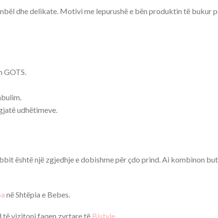
 ëmbël dhe delikate. Motivi me lepurushë e bën produktin të bukur 
im GOTS.
mbulim.
 gjatë udhëtimeve.
it është një zgjedhje e dobishme për çdo prind. Ai kombinon butës
pa
në Shtëpia e Bebes.
të vizitoni faqen zyrtare të
Bistyle
.