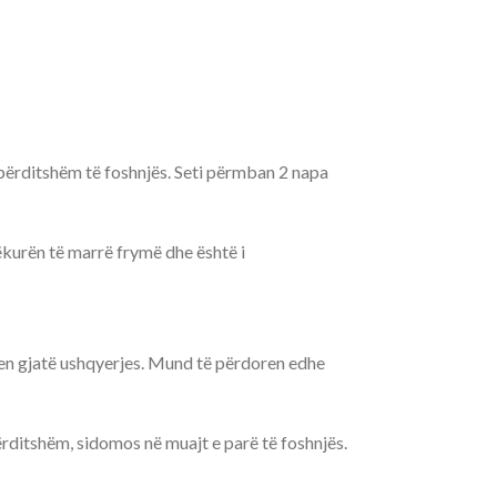
e përditshëm të foshnjës. Seti përmban 2 napa
ëkurën të marrë frymë dhe është i
oren gjatë ushqyerjes. Mund të përdoren edhe
ërditshëm, sidomos në muajt e parë të foshnjës.