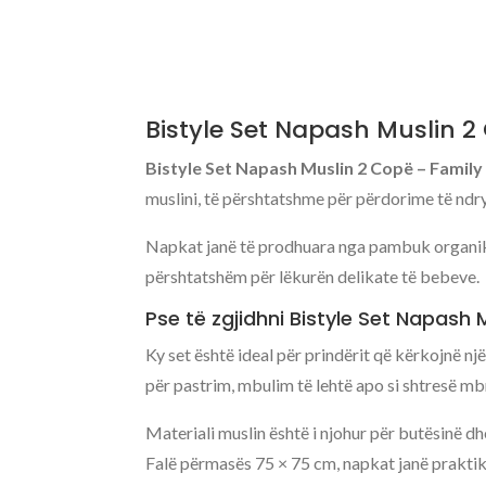
Bistyle Set Napash Muslin 
Bistyle Set Napash Muslin 2 Copë – Family
muslini, të përshtatshme për përdorime të ndr
Napkat janë të prodhuara nga pambuk organik m
përshtatshëm për lëkurën delikate të bebeve.
Pse të zgjidhni Bistyle Set Napash
Ky set është ideal për prindërit që kërkojnë n
për pastrim, mbulim të lehtë apo si shtresë mb
Materiali muslin është i njohur për butësinë d
Falë përmasës 75 × 75 cm, napkat janë praktike