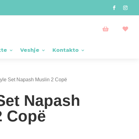


kte
Veshje
Kontakto
tyle Set Napash Muslin 2 Copë
 Set Napash
2 Copë