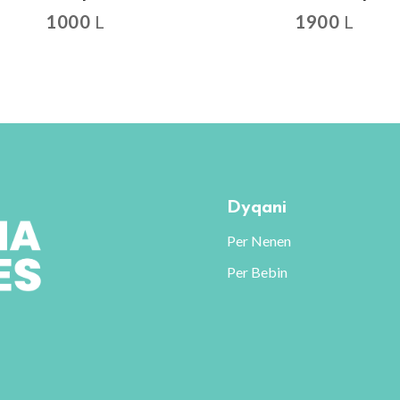
1000
L
1900
L
Dyqani
Per Nenen
Per Bebin