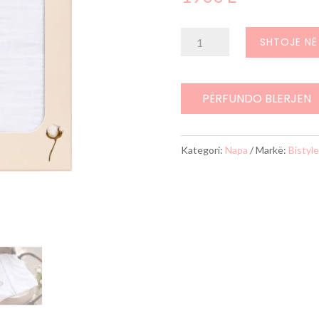
Sasi
SHTOJE NË
Bistyle
Set
Napash
PËRFUNDO BLERJEN
Muslin
2
Kategori:
Napa
Markë:
Bistyle
Copë