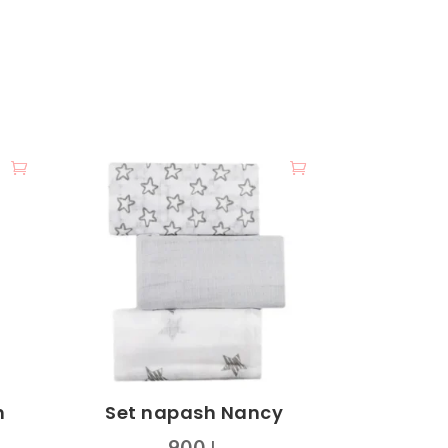
h
Set napash Nancy
900
L