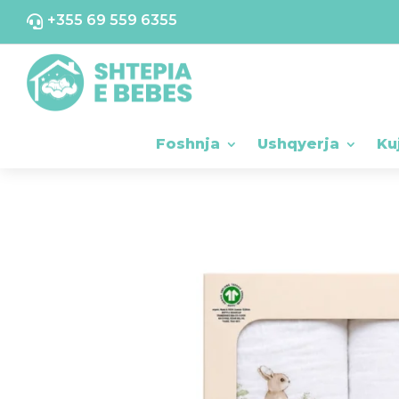
+355 69 559 6355

Foshnja
Ushqyerja
Ku