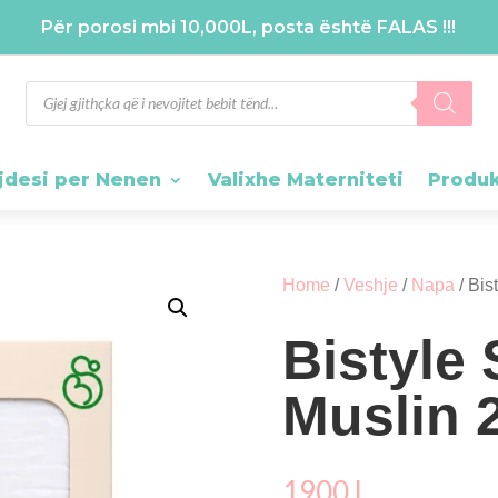
Për porosi mbi 10,000L, posta është FALAS !!!
Products
search
jdesi per Nenen
Valixhe Materniteti
Produ
Home
/
Veshje
/
Napa
/ Bis
Bistyle
Muslin 
1900
L