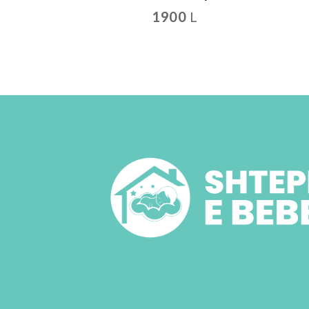
1900
L