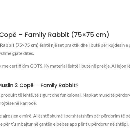
2 Copë – Family Rabbit (75×75 cm)
 Rabbit (75×75 cm)
është një set praktik dhe i butë për kujdesin 
yshme gjatë ditës.
e certifikim GOTS. Ky material është i butë në prekje. Ai lejon l
 Muslin 2 Copë – Family Rabbit?
jë produkt të lehtë, të sigurt dhe funksional. Napkat mund të përd
rojtëse në karrocë.
he ajrosjen e mirë. Ai është shumë i përshtatshëm për përdorim të p
 për t’u mbajtur në çantën e bebes apo për t’u përdorur në shtëpi.