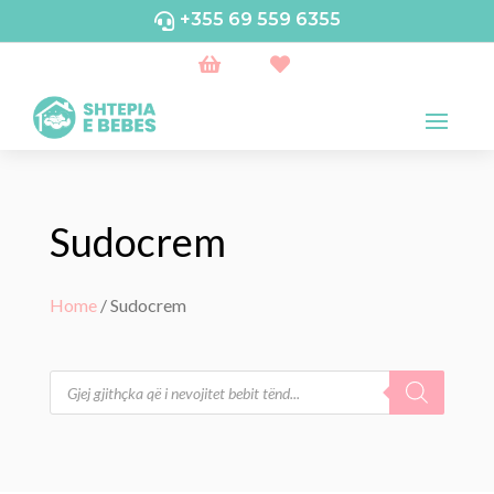
+355 69 559 6355



Sudocrem
Home
/ Sudocrem
Products
search