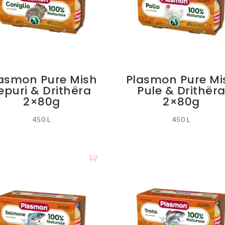
asmon Pure Mish
Plasmon Pure Mi
epuri & Drithëra
Pule & Drithër
2×80g
2×80g
450
L
450
L