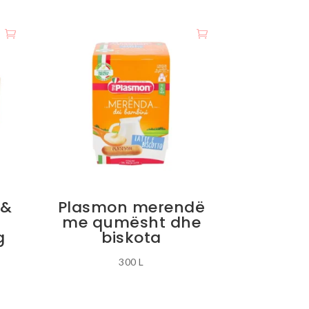
 &
Plasmon merendë
me qumësht dhe
g
biskota
300
L