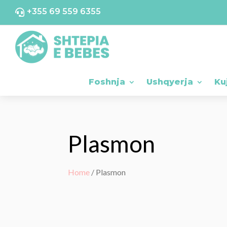
+355 69 559 6355

Foshnja
Ushqyerja
Ku
Plasmon
Home
/ Plasmon