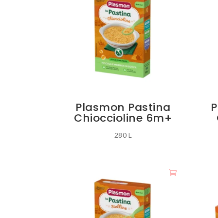
Plasmon Pastina
P
Chioccioline 6m+
280
L