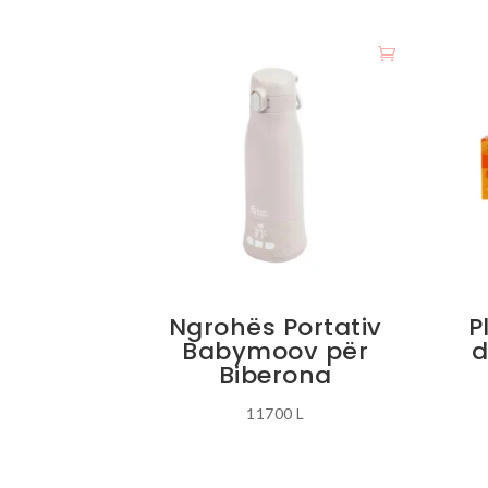
Ngrohës Portativ
P
Babymoov për
d
Biberona
11700
L
Ky
produkt