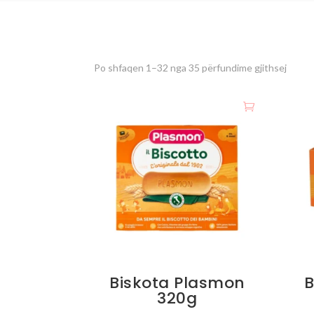
Po shfaqen 1–32 nga 35 përfundime gjithsej
Biskota Plasmon
B
320g