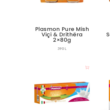
Plasmon Pure Mish
Viçi & Drithëra
S
2×80g
390
L