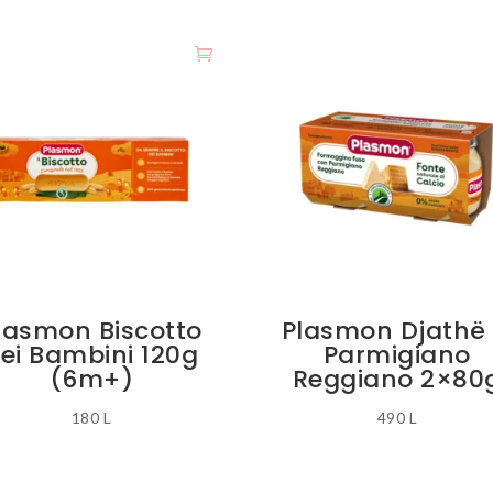
lasmon Biscotto
Plasmon Djathë
ei Bambini 120g
Parmigiano
(6m+)
Reggiano 2×80
180
L
490
L