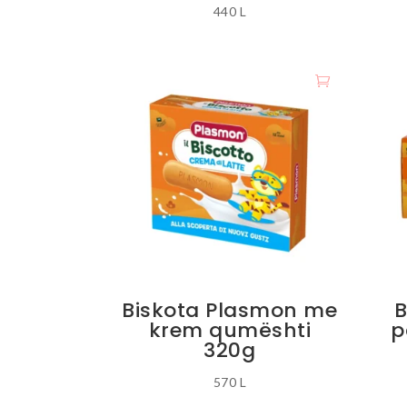
440
L
Biskota Plasmon me
B
krem qumështi
p
320g
570
L