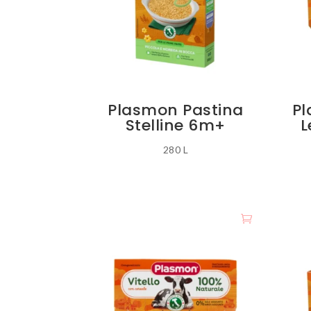
Plasmon Pastina
Pl
Stelline 6m+
L
280
L