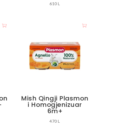
610
L
on
Mish Qingji Plasmon
+
i Homogjenizuar
6m+
470
L