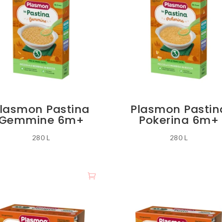
lasmon Pastina
Plasmon Pastin
Gemmine 6m+
Pokerina 6m+
280
L
280
L