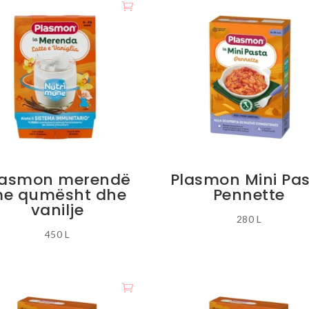
lasmon merendë
Plasmon Mini Pa
e qumësht dhe
Pennette
vanilje
280
L
450
L