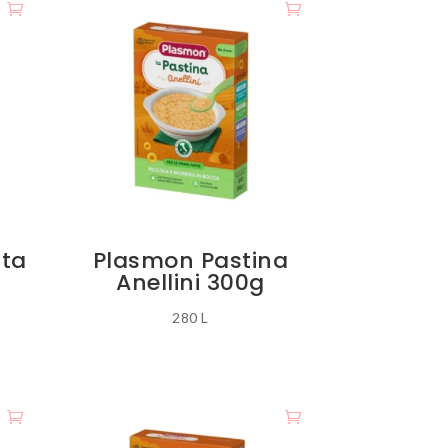
sta
Plasmon Pastina
Anellini 300g
280
L