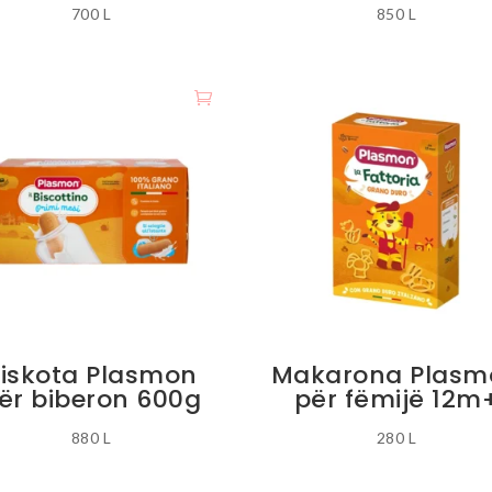
700
L
850
L
iskota Plasmon
Makarona Plasm
ër biberon 600g
për fëmijë 12m
880
L
280
L