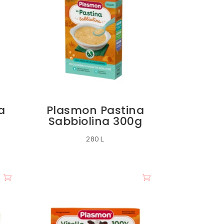
a
Plasmon Pastina
Sabbiolina 300g
280
L