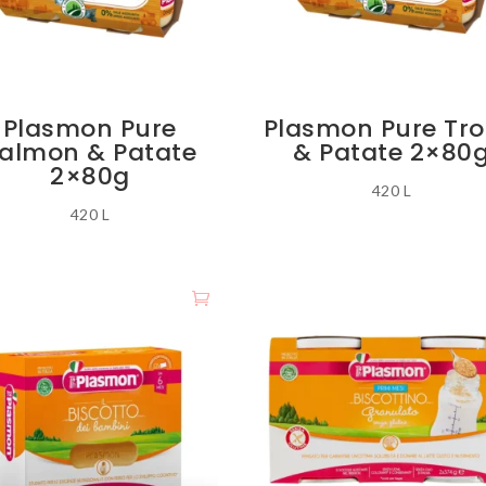
Plasmon Pure
Plasmon Pure Tro
almon & Patate
& Patate 2×80
2×80g
420
L
420
L