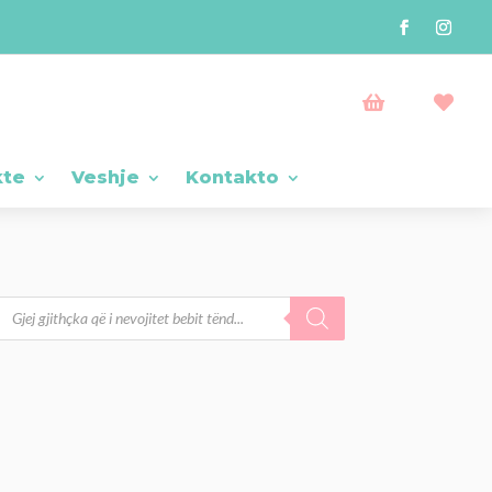


kte
Veshje
Kontakto
Products
search