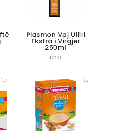
ftë
Plasmon Vaj Ulliri
g
Ekstra i Virgjër
250ml
1020
L