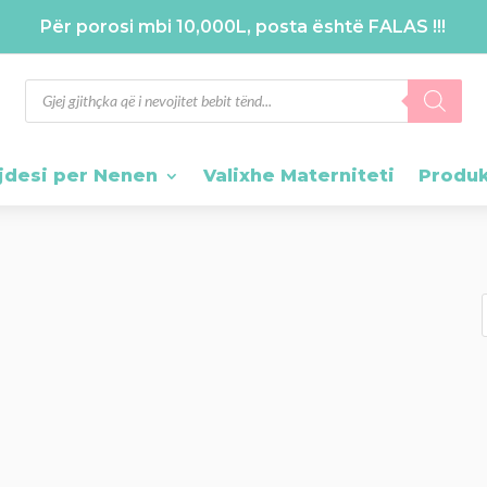
Për porosi mbi 10,000L, posta është FALAS !!!
Products
search
jdesi per Nenen
Valixhe Materniteti
Produ