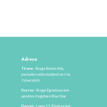
Adresa
Tirane
: Rruga Besim Alla,
perballe rrethrotullimit te ri te
Yzberishtit
Durres
: Rruga Egnatia prane
qendres tregetare Blue Star
Durres
: Lagja 13, Plazh prane