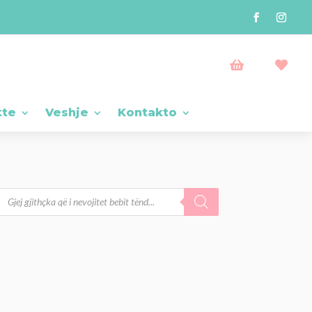


kte
Veshje
Kontakto
Products
search