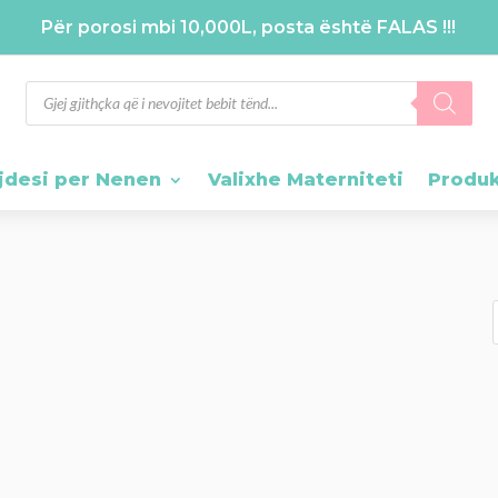
Për porosi mbi 10,000L, posta është FALAS !!!
Products
search
jdesi per Nenen
Valixhe Materniteti
Produ