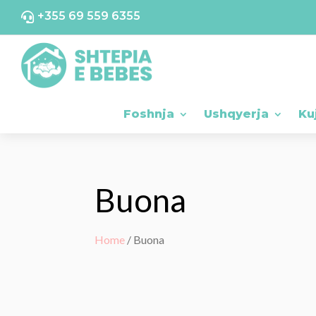
+355 69 559 6355

Foshnja
Ushqyerja
Ku
Buona
Home
/ Buona