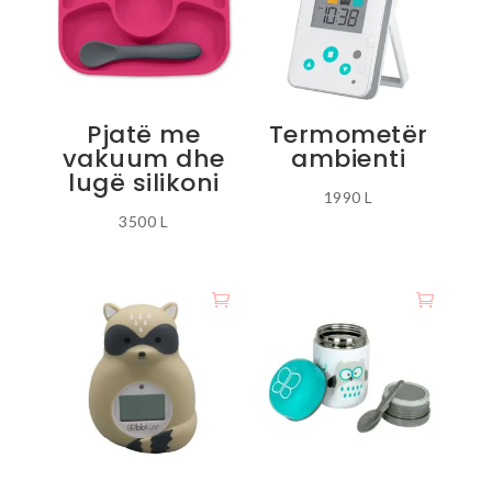
Pjatë me
Termometër
vakuum dhe
ambienti
lugë silikoni
1990
L
3500
L
Ky
produkt
ka
disa
variante.
Mundësitë
mund
të
zgjidhen