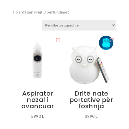
Po shfaqen krejt 8 përfundimet
Aspirator
Dritë nate
nazal i
portative për
avancuar
foshnja
5990
L
3990
L