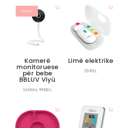
Ofertë!
Kamerë
Limë elektrike
monitoruese
3590
L
për bebe
BBLUV Viyü
Çmimi
Çmimi
11000
L
9900
L
origjinal
i
qe:
tanishëm
11000 L.
është:
9900 L.