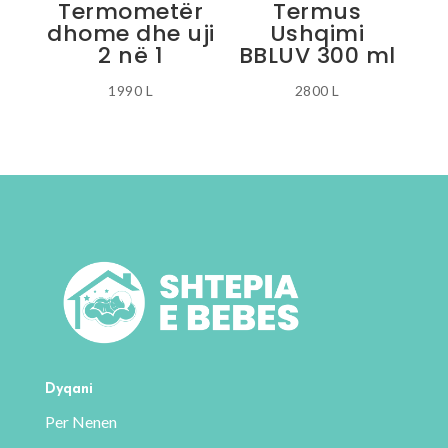
Termometër
Termus
te
dhome dhe uji
Ushqimi
faqja
2 në 1
BBLUV 300 ml
e
produktit
1990
L
2800
L
Ky
produkt
ka
disa
variante.
Mundësitë
mund
të
zgjidhen
te
faqja
Dyqani
e
Per Nenen
produktit