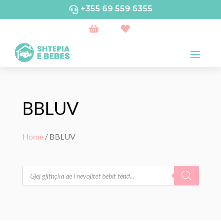
+355 69 559 6355



BBLUV
Home
/ BBLUV
Products
search